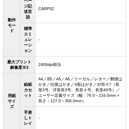
ペー
ジ記
CARPS2
述言
語
動作
モー
標準
ド
エミ
ュレ
-
ーシ
ョン
最大プリント
2400dpi相当
解像度※3
A4／B5／A5／A6／リーガル／レター／郵便は
給紙
がき／往復はがき／4面はがき／封筒※7（長
カセ
形3号、洋形長3号、長形４号、長形40号）／
ット
ユーザー定義サイズ（幅：76.0～216.0mm ×
用紙
長さ：127.0～356.0mm）
サイ
ズ
手差
しト
‐
レイ