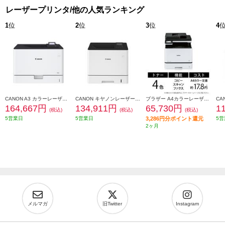
レーザープリンタ/他の人気ランキング
1
位
2
位
3
位
4
CANON A3 カラーレーザービームプリンター Satera(サテラ)【大容量給紙/カラー・モノクロ46枚/1分の高速プリント/無線LAN搭載】★大型配送対象商品 LBP862CI
CANON キヤノンレーザービームプリンター Satera LBP732CI
ブラザー A4カラーレーザー複合機MFC-L8730CDWコピープリントスキャンFAX自動両面印刷有線/無線LAN MFC-L8730CDW
164,667円
134,911円
65,730円
1
(税込)
(税込)
(税込)
5営業日
5営業日
3,286円分ポイント還元
5営
2ヶ月
メルマガ
旧Twitter
Instagram