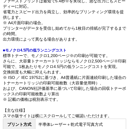
ファーストプリントは最短で5.4秒※を実現し、急な出力にもスピー
ディーに対応。
省電力とスピード出力を両立し、効率的なプリンティング環境を提
供します。
※ A4片面印刷の場合。
プリンターがデータを受信し始めてから1枚目の排紙が完了するまで
の時間。
出力環境によって異なる場合があります。
■モノクロ4.5円の低ランニングコスト
標準トナーで、モノクロ1,200ページ※の印刷が可能です。
さらに、大容量トナーカートリッジならモノクロ2,500ページ※印刷
可能で、1枚あたりモノクロ4.5円の低ランニングコストを実現。
交換頻度も大幅に抑えられます。
※ ISO ／ IEC 19752に基づき、A4普通紙に片面連続印刷した場合の
トナーカートリッジの印刷可能枚数（大容量使用時）、
および、CANON社評価基準に基づいて印刷した場合の回収トナーボ
ックスの印刷可能枚数より算出
※ 記載の価格は税別表示です。
【主な仕様】
スマホ版サイトは横にスクロールしてご確認いただけます。
プリント方式
半導体レーザー＋乾式電子写真方式