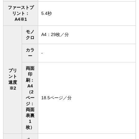
ファーストプ
リント：
5.4秒
A4※1
モノ
A4：29枚／分
クロ
カラ
-
ー
両面
プリ
印
ント
刷：
速度
A4
※2
（2
ペー
18.5ページ／分
ジ：
両面
表裏
1
枚）