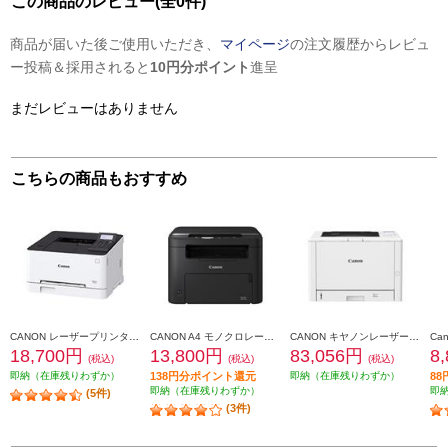
この商品のレビュー(全0件)
商品が届いた後ご使用いただき、
マイページ
の注文履歴からレビュ
ー投稿＆採用されると
10円分ポイント
進呈
まだレビューはありません
こちらの商品もおすすめ
CANON レーザープリンター LBP621C
CANON A4 モノクロレーザービームプリンタ複合機 Satera(サテラ)【プリンター/コピー/スキャナー/タッチパネル搭載/両面印刷対応/無線LAN搭載】 MF272DW
CANON キヤノンレーザービームプリンター Satera LBP811C
18,700円
13,800円
83,056円
8
(税込)
(税込)
(税込)
即納（在庫残りわずか）
138円分ポイント還元
即納（在庫残りわずか）
8
即納（在庫残りわずか）
即
(5件)
(3件)