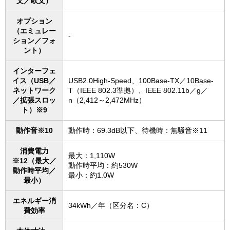
文／欧文）
オプション
（エミュレー
-
ション／フォ
ント）
インターフェ
イス（USB／
USB2.0High-Speed、100Base-TX／10Base-
ネットワーク
T（IEEE 802.3準拠）、IEEE 802.11b／g／
／拡張スロッ
n（2,412～2,472MHz）
ト）※9
動作音※10
動作時：69.3dB以下、待機時：無騒音※11
消費電力
最大：1,110W
※12（最大／
動作時平均：約530W
動作時平均／
最小：約1.0W
最小）
エネルギー消
34kWh／年（区分名：C）
費効率