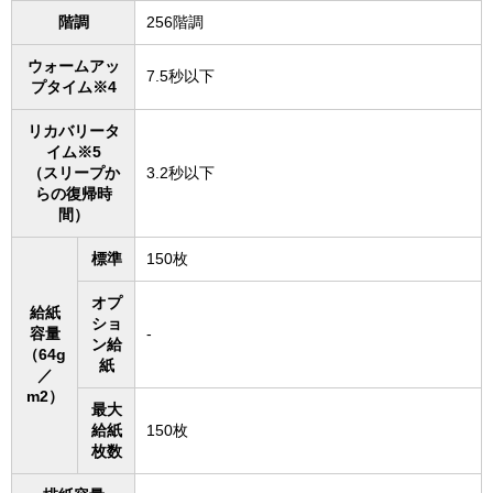
階調
256階調
ウォームアッ
7.5秒以下
プタイム※4
リカバリータ
イム※5
（スリープか
3.2秒以下
らの復帰時
間）
標準
150枚
オプ
給紙
ショ
容量
-
ン給
（64g
紙
／
m2）
最大
給紙
150枚
枚数