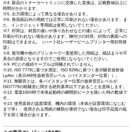
※4. 新品のトナーカートリッジに交換した直後は、記載数値以上に
時間がかかります。
※5. 出力環境によって異なる場合があります。
※6. 推奨紙以外の用紙では正常に印刷されない場合があります。ま
た、インクジェット専用紙は使用しないでください。
※7. 封筒は、材質の違いや張り合わせなどの違いによって、正常に
印刷が行われない場合があります。糊付けの封筒、封筒の裏面への
印刷はできません。（ハート社レーザービームプリンター用封筒推
奨）
※8. 複写機や他のプリンターで一度使用した用紙は、紙詰まりや不
具合の原因となりますのでご使用にならないでください。
※9. PCとの接続ケーブルは同梱されていません。
※10. ISO 7779に基づき測定。ISO 9296に基づく表示騒音放射値
LpAm（表示A特性放射音圧レベル（バイスタンダー位置））。
※11. 無騒音とは、各バイスタンダー位置の放射音圧レベルが
ISO7779の暗騒音に関する絶対基準以下であることを意味します。
※12. 電源100V時で本体起動時の瞬間的ピークを除いた時の数値で
す。
※13. 使用直前の温度環境、機内の環境（本体が設置環境になじむ
まで等）、使用される用紙の種類が適切でない場合は印字品質の低
下を招く場合があります。