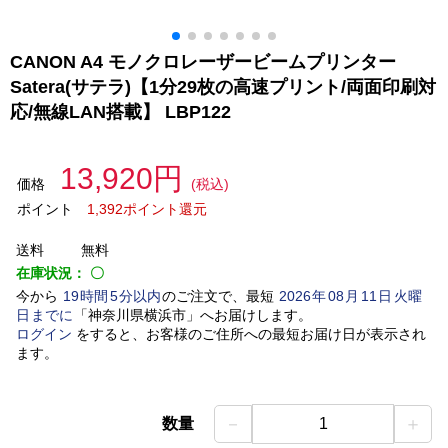
CANON A4 モノクロレーザービームプリンター
Satera(サテラ)【1分29枚の高速プリント/両面印刷対
応/無線LAN搭載】 LBP122
13,920円
価格
(税込)
ポイント
1,392ポイント還元
送料
無料
在庫状況：
〇
今から
19
時間
5
分以内
のご注文で、最短
2026
年
08
月
11
日
火曜
日
までに
「
神奈川県横浜市
」
へお届けします。
ログイン
をすると、お客様のご住所への最短お届け日が表示され
ます。
－
＋
数量
1