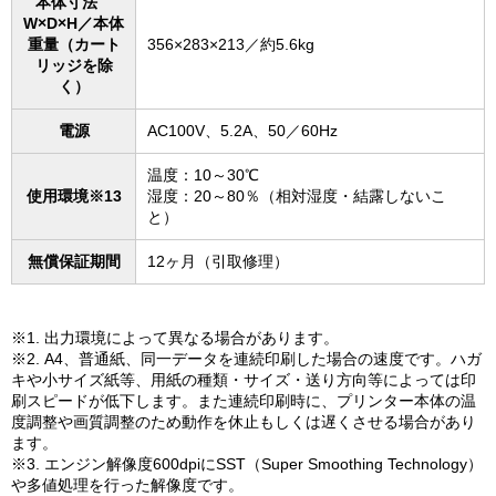
本体寸法
W×D×H／本体
重量（カート
356×283×213／約5.6kg
リッジを除
く）
電源
AC100V、5.2A、50／60Hz
温度：10～30℃
使用環境※13
湿度：20～80％（相対湿度・結露しないこ
と）
無償保証期間
12ヶ月（引取修理）
※1. 出力環境によって異なる場合があります。
※2. A4、普通紙、同一データを連続印刷した場合の速度です。ハガ
キや小サイズ紙等、用紙の種類・サイズ・送り方向等によっては印
刷スピードが低下します。また連続印刷時に、プリンター本体の温
度調整や画質調整のため動作を休止もしくは遅くさせる場合があり
ます。
※3. エンジン解像度600dpiにSST（Super Smoothing Technology）
や多値処理を行った解像度です。