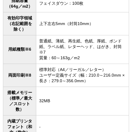
排紙容量
フェイスダウン：100枚
（64g／m2）
有効印字領域
（右記範囲を
上下左右5mm（封筒10mm）
除く）
普通紙、薄紙、再生紙、色紙、厚紙、ボンド
紙、ラベル紙、レターヘッド、はがき、封筒
用紙種類※6
※7
質量：60～163g／m2
標準対応（A4／リーガル／レター）
両面印刷※8
ユーザー定義サイズ（幅：210.0～216.0mm ×
長さ：279.0～356.0mm）
搭載メモリー
（標準／最大
32MB
／スロット
数）
内蔵プリンタ
フォント（和
-