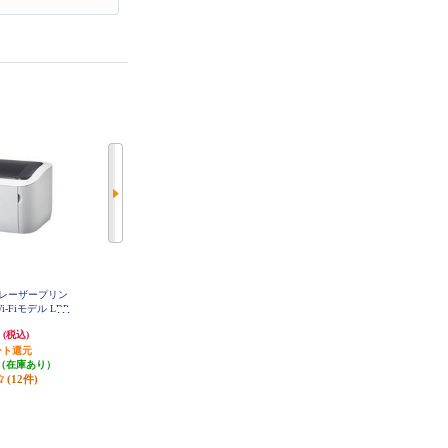
クロレーザープリン
【2023年モデル】 brother A4カラー
【2023年モデル】 brother A4モノク
Wi-Fiモデル LBP
レーザープリンター【無線・有線
ロレーザープリンター 【有線LA
0
LAN/両面印刷】 HL-L3240CDW
N/両面印刷】 HL-L5210DN
円
25,300円
33,550円
(税込)
(税込)
(税込)
ント還元
1,265円分ポイント還元
1,677円分ポイント還元
（在庫あり）
発送目安:
即納（在庫残りわず
発送目安:
即納（在庫残りわず
(12件)
か）
か）
(6件)
(1件)