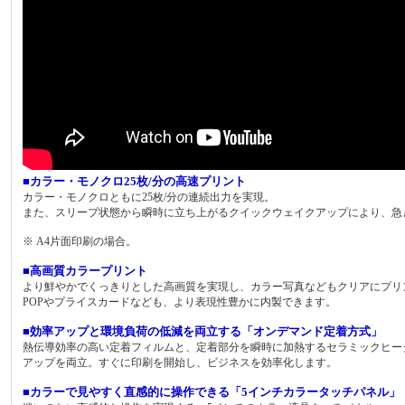
■カラー・モノクロ25枚/分の高速プリント
カラー・モノクロともに25枚/分の連続出力を実現。
また、スリープ状態から瞬時に立ち上がるクイックウェイクアップにより、急
※ A4片面印刷の場合。
■高画質カラープリント
より鮮やかでくっきりとした高画質を実現し、カラー写真などもクリアにプリ
POPやプライスカードなども、より表現性豊かに内製できます。
■効率アップと環境負荷の低減を両立する「オンデマンド定着方式」
熱伝導効率の高い定着フィルムと、定着部分を瞬時に加熱するセラミックヒー
アップを両立。すぐに印刷を開始し、ビジネスを効率化します。
■カラーで見やすく直感的に操作できる「5インチカラータッチパネル」