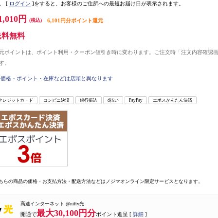
。
[
ログイン
]をすると、お客様のご住所への最短お届け日が表示されます。
1,010円
(税込)
6,101円分ポイント還元
送料無料
元ポイントは、ポイント利用・クーポン値引き時に変わります。ご注文時「注文内容確認
す。
価格・ポイント・在庫などは店頭と異なります
クレジットカード
コンビニ決済
銀行振込
d払い
PayPay
エポスかんたん決済
ちらの商品の価格・お支払方法・配送方法などはノジマオンライン限定サービスとなります。
高速インターネット @nifty光
最大30,100円分
開通で
ポイント進呈 [
詳細
]