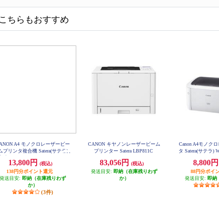
こちらもおすすめ
ANON A4 モノクロレーザービー
CANON キヤノンレーザービーム
Canon A4モノ
ムプリンタ複合機 Satera(サテラ)
プリンター Satera LBP811C
タ Satera(サテラ) 
604
【プリンター/コピー/スキャナー/
13,800円
83,056円
8,800
(税込)
(税込)
タッチパネル搭載/両面印刷対応/
無線LAN搭載】 MF272DW
138円分ポイント還元
発送目安:
即納（在庫残りわず
88円分ポイ
発送目安:
即納（在庫残りわず
か）
発送目安:
即納
か）
(3件)