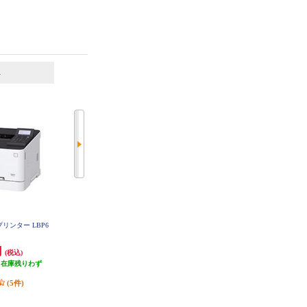
6
7
位
位
位
プリンター LBP6
CANON キヤノンカラーレーザー
【2023年モデル】 brother A4カラー
C
ビームプリンター Satera LBP671CI
レーザープリンター【無線・有線
I LBP671CII
LAN/両面印刷】 HL-L3240CDW
円
75,800円
25,300円
(税込)
(税込)
(税込)
（在庫残りわず
758円分ポイント還元
1,265円分ポイント還元
）
発送目安:
5営業日
発送目安:
即納（在庫残りわず
(5件)
か）
(6件)