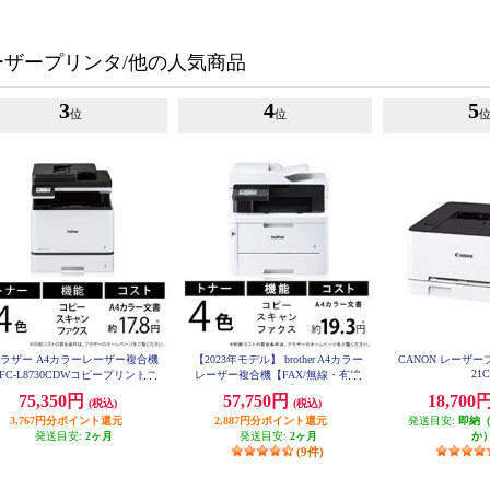
ザープリンタ/他の人気商品
3
4
5
位
位
ラザー A4カラーレーザー複合機
【2023年モデル】 brother A4カラー
CANON レーザー
21
FC-L8730CDWコピープリントス
レーザー複合機【FAX/無線・有線
ャンFAX自動両面印刷有線/無線
LAN/ADF/両面印刷】 MFC-L3780
75,350円
57,750円
18,700
(税込)
(税込)
LAN MFC-L8730CDW
CDW
3,767円分ポイント還元
2,887円分ポイント還元
発送目安:
即納
発送目安:
2ヶ月
発送目安:
2ヶ月
か
(9件)