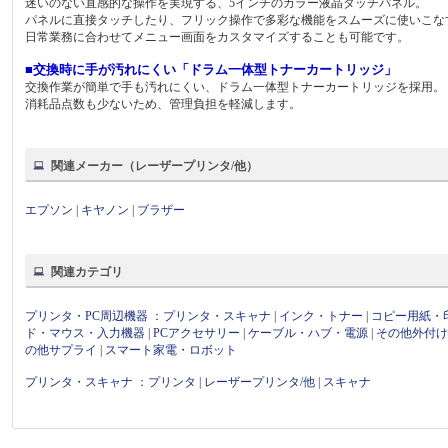
迷いのない直感的な操作を実現する、5インチのカラー液晶タッチパネル。
パネルに直接タッチしたり、フリック操作で多彩な機能をスムーズに使いこな
日常業務に合わせてメニュー画面をカスタマイズすることも可能です。
■交換時に手が汚れにくい「ドラム一体型トナーカートリッジ」
交換作業が簡単で手も汚れにくい、ドラム一体型トナーカートリッジを採用。
消耗品点数も少ないため、管理負担を軽減します。
関連メーカー（レーザープリンタ/他）
エプソン
|
キヤノン
|
ブラザー
関連カテゴリ
プリンタ・PC周辺機器
：
プリンタ・スキャナ
|
インク・トナー
|
コピー用紙・
ド・マウス・入力機器
|
PCアクセサリー
|
ケーブル・ハブ・電源
|
その他外付
の他サプライ
|
スマート家電・ロボット
プリンタ・スキャナ
：
プリンタ
|
レーザープリンタ/他
|
スキャナ