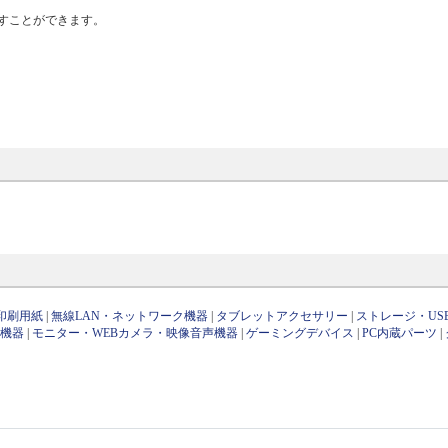
すことができます。
印刷用紙
|
無線LAN・ネットワーク機器
|
タブレットアクセサリー
|
ストレージ・US
け機器
|
モニター・WEBカメラ・映像音声機器
|
ゲーミングデバイス
|
PC内蔵パーツ
|