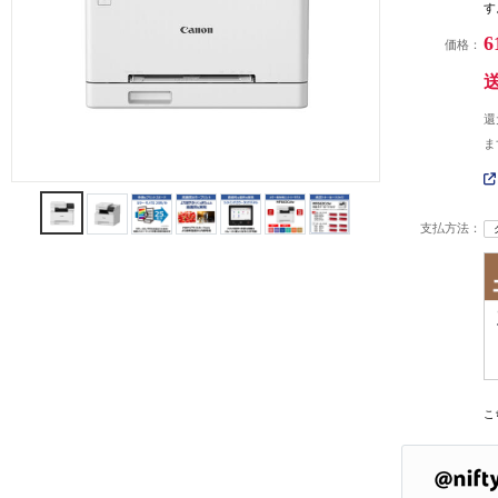
す
6
価格：
還
ま
支払方法：
こ