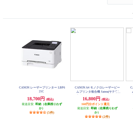
CANON レーザープリンター LBP6
CANON A4 モノクロレーザービー
C
21C
ムプリンタ複合機 Satera(サテラ)
【プリンター/コピー/スキャナー/
18,700円
16,800円
(税込)
(税込)
ADF搭載/タッチパネル搭載/両面
発送目安:
即納（在庫残りわず
印刷対応/無線LAN搭載】 MF273D
168円分ポイント還元
W
か）
発送目安:
即納（在庫残りわず
(5件)
か）
(2件)