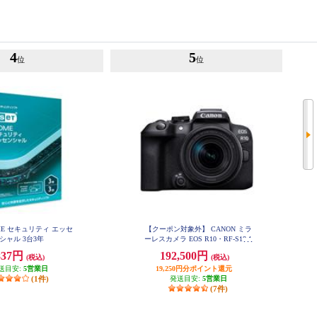
4
5
位
位
OME セキュリティ エッセ
【クーポン対象外】 CANON ミラ
シャル 3台3年
ーレスカメラ EOS R10・RF-S18-1
50 IS STM レンズキット EOSR10-
837円
192,500円
(税込)
(税込)
18150ISSTMLK
送目安:
5営業日
19,250円分ポイント還元
(1件)
発送目安:
5営業日
(7件)