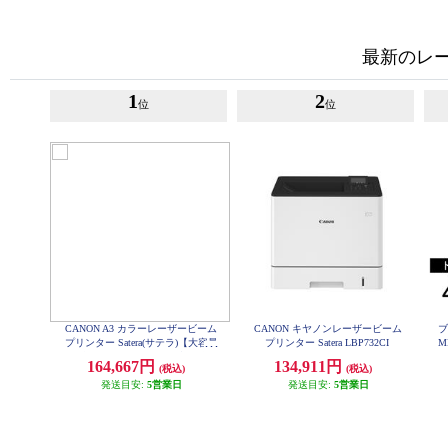
最新のレー
1
2
位
位
CANON A3 カラーレーザービーム
CANON キヤノンレーザービーム
ブ
プリンター Satera(サテラ)【大容量
プリンター Satera LBP732CI
M
給紙/カラー・モノクロ46枚/1分の
キ
164,667円
134,911円
(税込)
(税込)
高速プリント/無線LAN搭載】★大
型配送対象商品 LBP862CI
発送目安:
5営業日
発送目安:
5営業日