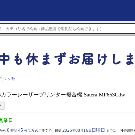
リンタ/他
A4カラーレーザープリンター複合機 Satera MF663Cdw
5営業日
0
45
2026
08
16
日曜日
から
時間
分以内
のご注文で、最短
年
月
日
までに
「
神奈川県