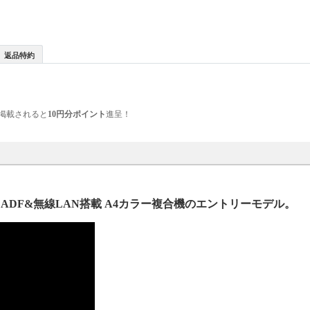
返品特約
掲載されると
10円分ポイント
進呈！
ADF&無線LAN搭載 A4カラー複合機のエントリーモデル。