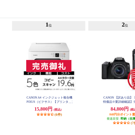
1
2
位
位
CANON A4 インクジェット複合機
CANON 【訳あり品】
PIXUS（ピクサス）【プリンター/
特価品※要詳細確認】
ホワイト/コピー/スキャン/5色イン
眼レフカメラ EOS Kiss
15,800円
84,800円
(税込)
(税
ク】 PIXUSTS7530WH
ルズームキット ブラック 
SX10BKWKI
(6件)
848円分ポイント
発送目安:
即納（在
(7