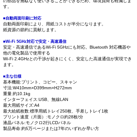
の部品を無駄なく使いきることができるため、環境負荷も軽減しま
す。
■自動両面印刷に対応
自動両面印刷により、用紙コストが半分になります。
紙資源の節約に貢献します。
■Wi-Fi 5GHz対応で安定・高速通信
安定・高速通信であるWi-Fi 5GHzにも対応。Bluetooth 対応機器や
他の電化製品で使用する
Wi-Fi 2.4GHzとの干渉が起きにくく、安定した高速通信が実現でき
ます。
■主な仕様
基本機能:プリント、コピー、スキャン
寸法:W410mm×D399mm×H272mm
重量:約10.1kg
インターフェイス:USB、無線LAN
最大用紙サイズ:A4
最大給紙枚数:標準用紙トレイ250枚、手差しトレイ1枚
プリント速度（片面）:モノクロ約28枚/分
液晶パネル:モノクロ2行LCDパネル
製品寿命:約5万ページまたは7年のいずれか早い方