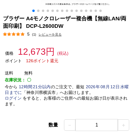
ブラザー A4モノクロレーザー複合機【無線LAN/両
面印刷】 DCP-L2600DW
5
(1)
レビューを見る
12,673円
価格
(税込)
ポイント
126ポイント還元
送料
無料
在庫状況：
〇
今から
12
時間
21
分以内
のご注文で、最短
2026
年
08
月
12
日
水曜
日
までに
「
神奈川県横浜市
」
へお届けします。
ログイン
をすると、お客様のご住所への最短お届け日が表示され
ます。
－
＋
数量
1