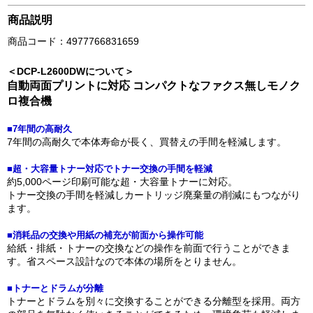
商品説明
商品コード：4977766831659
＜DCP-L2600DWについて＞
自動両面プリントに対応 コンパクトなファクス無しモノク
ロ複合機
■7年間の高耐久
7年間の高耐久で本体寿命が長く、買替えの手間を軽減します。
■超・大容量トナー対応でトナー交換の手間を軽減
約5,000ページ印刷可能な超・大容量トナーに対応。
トナー交換の手間を軽減しカートリッジ廃棄量の削減にもつながり
ます。
■消耗品の交換や用紙の補充が前面から操作可能
給紙・排紙・トナーの交換などの操作を前面で行うことができま
す。省スペース設計なので本体の場所をとりません。
■トナーとドラムが分離
トナーとドラムを別々に交換することができる分離型を採用。両方