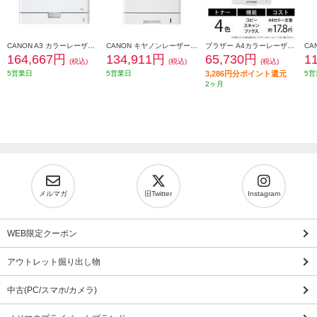
CANON A3 カラーレーザービームプリンター Satera(サテラ)【大容量給紙/カラー・モノクロ46枚/1分の高速プリント/無線LAN搭載】★大型配送対象商品 LBP862CI
CANON キヤノンレーザービームプリンター Satera LBP732CI
ブラザー A4カラーレーザー複合機MFC-L8730CDWコピープリントスキャンFAX自動両面印刷有線/無線LAN MFC-L8730CDW
164,667円
134,911円
65,730円
1
(税込)
(税込)
(税込)
5営業日
5営業日
3,286円分ポイント還元
5営
2ヶ月
メルマガ
旧Twitter
Instagram
WEB限定クーポン
アウトレット掘り出し物
中古(PC/スマホ/カメラ)