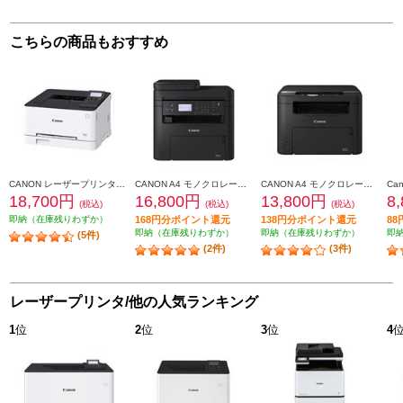
こちらの商品もおすすめ
CANON レーザープリンター LBP621C
CANON A4 モノクロレーザービームプリンタ複合機 Satera(サテラ)【プリンター/コピー/スキャナー/ADF搭載/タッチパネル搭載/両面印刷対応/無線LAN搭載】 MF273DW
CANON A4 モノクロレーザービームプリンタ複合機 Satera(サテラ)【プリンター/コピー/スキャナー/タッチパネル搭載/両面印刷対応/無線LAN搭載】 MF272DW
18,700円
16,800円
13,800円
8
(税込)
(税込)
(税込)
即納（在庫残りわずか）
168円分ポイント還元
138円分ポイント還元
8
即納（在庫残りわずか）
即納（在庫残りわずか）
即
(5件)
(2件)
(3件)
レーザープリンタ/他の人気ランキング
1
位
2
位
3
位
4