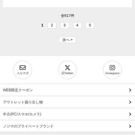
全617件
1
2
3
4
5
次へ >
メルマガ
旧Twitter
Instagram
WEB限定クーポン
アウトレット掘り出し物
中古(PC/スマホ/カメラ)
ノジマのプライベートブランド