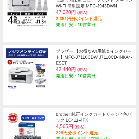
電話 子機2台 コピー プリント スキャン
Wi-Fi 簡単設定 MFC-J943DWN
47,020円
(税込)
2,351円分ポイント還元
発送目安：10営業日
ブラザー 【お得なA4用紙＆インクセッ
ト】MFC-J7110CDW J7110CD-INKA4-
ESET
42,440円
(税込)
発送目安：10営業日
brother 純正インクカートリッジ 4色パ
ック LC411-4PK
4,565円
(税込)
228円分ポイント還元
発送目安：即納（在庫あり）