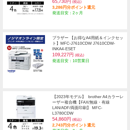
65,730円
(税込)
3,286円分ポイント還元
発送目安：2ヶ月
ブラザー 【お得なA4用紙＆インクセッ
ト】MFC-J7610CDW J7610CDW-
INKA4-ESET
109,227円
(税込)
発送目安：10営業日
【2023年モデル】
brother A4カラーレ
ーザー複合機【FAX/無線・有線
LAN/ADF/両面印刷】 MFC-
L3780CDW
54,860円
(税込)
2,743円分ポイント還元