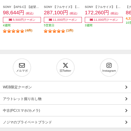
SONY 【APS-C】【超望遠】α Eマウント用ズームレンズ E 70-350mm F4.5-6.3 G OSS SEL70350G
SONY 【フルサイズ】【大口径】【標準】α Eマウント用ズームレンズ Gマスター FE 24-70mm F2.8 GM II SEL2470GM2
SONY 【フルサイズ】【標準ズーム】αEマウント用ズームレンズ Gレンズ FE 20-70mm F4 G SEL2070G
98,644円
287,100円
172,260円
8
(税込)
(税込)
(税込)
4,
5,500円クーポン
11,000円クーポン
11,000円クーポン
10
4週間
5営業日
3週間
(4件)
(1件)
メルマガ
旧Twitter
Instagram
WEB限定クーポン
アウトレット掘り出し物
中古(PC/スマホ/カメラ)
ノジマのプライベートブランド