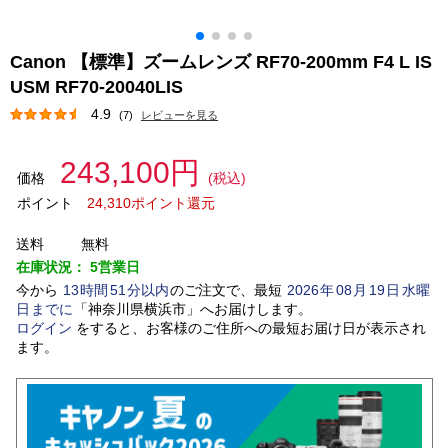
Canon 【標準】ズームレンズ RF70-200mm F4 L IS
USM RF70-20040LIS
4.9
(7)
レビューを見る
243,100円
価格
(税込)
ポイント
24,310ポイント還元
送料
無料
在庫状況：
5営業日
今から
13
時間
51
分以内
のご注文で、最短
2026
年
08
月
19
日
水曜
日
までに
「
神奈川県横浜市
」
へお届けします。
ログイン
をすると、お客様のご住所への最短お届け日が表示され
ます。