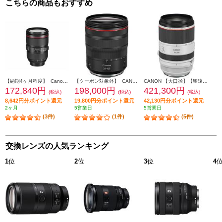
こちらの商品もおすすめ
【納期4ヶ月程度】 Canon 【標準】ズームレンズ EF24-105mm F4L IS II USM EF24-10540LIS2
【クーポン対象外】 CANON 【標準】標準ズームレンズ RF24-105mm F4L IS USM RF24-10540LIS
CANON 【大口径】【望遠】交換レンズ 望遠ズームレンズ RF70-200mm F2.8 L IS USM RF70-20028LIS
172,840円
198,000円
421,300円
(税込)
(税込)
(税込)
8,642円分ポイント還元
19,800円分ポイント還元
42,130円分ポイント還元
2ヶ月
5営業日
5営業日
(3件)
(1件)
(5件)
交換レンズの人気ランキング
1
位
2
位
3
位
4