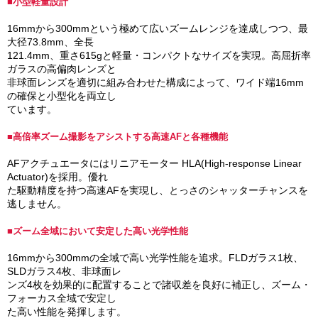
■小型軽量設計
16mmから300mmという極めて広いズームレンジを達成しつつ、最
大径73.8mm、全長
121.4mm、重さ615gと軽量・コンパクトなサイズを実現。高屈折率
ガラスの高偏肉レンズと
非球面レンズを適切に組み合わせた構成によって、ワイド端16mm
の確保と小型化を両立し
ています。
■高倍率ズーム撮影をアシストする高速AFと各種機能
AFアクチュエータにはリニアモーター HLA(High-response Linear
Actuator)を採用。優れ
た駆動精度を持つ高速AFを実現し、とっさのシャッターチャンスを
逃しません。
■ズーム全域において安定した高い光学性能
16mmから300mmの全域で高い光学性能を追求。FLDガラス1枚、
SLDガラス4枚、非球面レ
ンズ4枚を効果的に配置することで諸収差を良好に補正し、ズーム・
フォーカス全域で安定し
た高い性能を発揮します。