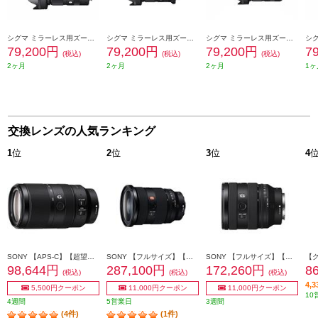
シグマ ミラーレス用ズームレンズ【APS-C 便利ズーム 18-50mm F/2.8 DC DN ソニー用】 18-50-F28-DC-DN-SE
シグマ ミラーレス用ズームレンズ【APS-C 便利ズーム 18-50mm F/2.8 DC DN キャノン用】 18-50-F28-DC-DN-RF
シグマ ミラーレス用ズームレンズ【APS-C 便利ズーム 18-50mm F/2.8 DC DN フジ用】 18-50-F28-DC-DN-C-XF
79,200円
79,200円
79,200円
7
(税込)
(税込)
(税込)
2ヶ月
2ヶ月
2ヶ月
1ヶ
交換レンズの人気ランキング
1
位
2
位
3
位
4
SONY 【APS-C】【超望遠】α Eマウント用ズームレンズ E 70-350mm F4.5-6.3 G OSS SEL70350G
SONY 【フルサイズ】【大口径】【標準】α Eマウント用ズームレンズ Gマスター FE 24-70mm F2.8 GM II SEL2470GM2
SONY 【フルサイズ】【標準ズーム】αEマウント用ズームレンズ Gレンズ FE 20-70mm F4 G SEL2070G
98,644円
287,100円
172,260円
8
(税込)
(税込)
(税込)
4,
5,500円クーポン
11,000円クーポン
11,000円クーポン
10
4週間
5営業日
3週間
(4件)
(1件)