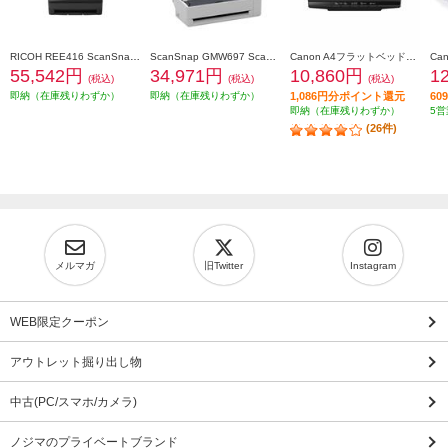
RICOH REE416 ScanSnap iX2500 ブラック FI-IX2500BK
ScanSnap GMW697 ScanSnap iX1300(ホワイトモデル) FI-IX1300A
Canon A4フラットベッドスキャナ CanoScan LiDE(ライド) 400 CANOSCANLIDE400
55,542円
34,971円
10,860円
1
(税込)
(税込)
(税込)
即納（在庫残りわずか）
即納（在庫残りわずか）
1,086円分ポイント還元
6
即納（在庫残りわずか）
5営
(26件)
メルマガ
旧Twitter
Instagram
WEB限定クーポン
アウトレット掘り出し物
中古(PC/スマホ/カメラ)
ノジマのプライベートブランド