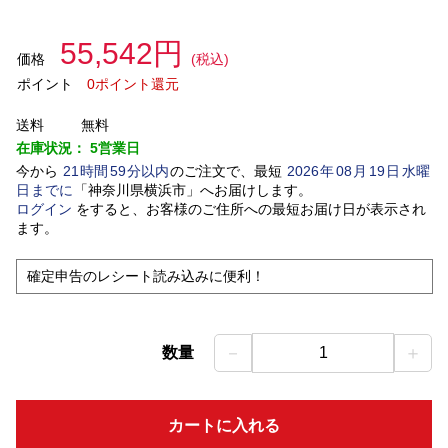
55,542円
価格
(税込)
ポイント
0ポイント還元
送料
無料
在庫状況：
5営業日
今から
21
時間
59
分以内
のご注文で、最短
2026
年
08
月
19
日
水曜
日
までに
「
神奈川県横浜市
」
へお届けします。
ログイン
をすると、お客様のご住所への最短お届け日が表示され
ます。
確定申告のレシート読み込みに便利！
－
＋
数量
1
カートに入れる