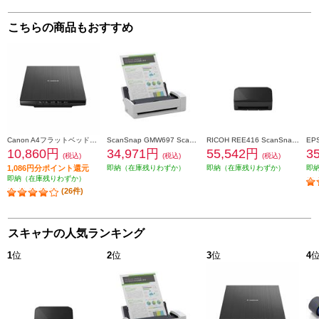
こちらの商品もおすすめ
Canon A4フラットベッドスキャナ CanoScan LiDE(ライド) 400 CANOSCANLIDE400
ScanSnap GMW697 ScanSnap iX1300(ホワイトモデル) FI-IX1300A
RICOH REE416 ScanSnap iX2500 ブラック FI-IX2500BK
10,860円
34,971円
55,542円
3
(税込)
(税込)
(税込)
1,086円分ポイント還元
即納（在庫残りわずか）
即納（在庫残りわずか）
即
即納（在庫残りわずか）
(26件)
スキャナの人気ランキング
1
位
2
位
3
位
4