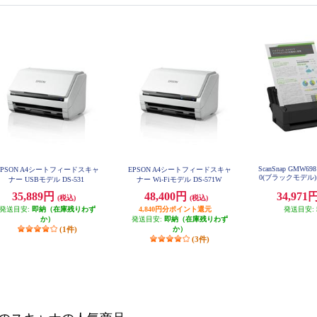
ScanSnap GMW698 
EPSON A4シートフィードスキャ
EPSON A4シートフィードスキャ
0(ブラックモデル) F
ナー USBモデル DS-531
ナー Wi-Fiモデル DS-571W
35,889円
48,400円
34,971
(税込)
(税込)
発送目安:
即納（在庫残りわず
4,840円分ポイント還元
発送目安:
か）
発送目安:
即納（在庫残りわず
(1件)
か）
(3件)