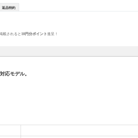
返品特約
掲載されると
10円分ポイント
進呈！
i対応モデル。