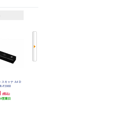
6
7
位
位
位
トスキャナ A4 D
Canon ドキュメントスキャナ imag
Canon ドキュメントスキャナー im
eFORMULA DR-P215II
R-P208II
ageFORMULA【A4フォトスキャナ
ー/フォトスキャナー/自動写真補
円
30,033円
49,111円
(税込)
(税込)
(税込)
正/デジタル化/最大40枚】 RS40
10営業日
発送目安:
10営業日
発送目安:
5営業日
(1件)