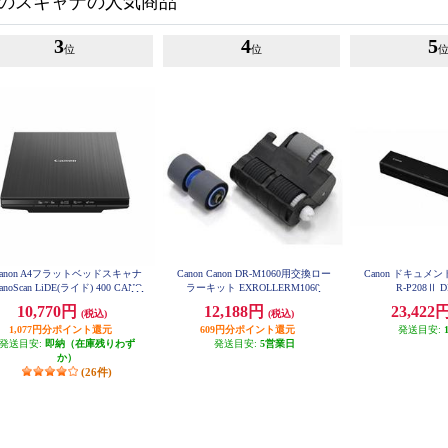
のスキャナの人気商品
3
4
5
位
位
anon A4フラットベッドスキャナ
Canon Canon DR-M1060用交換ロー
Canon ドキュメン
anoScan LiDE(ライド) 400 CANO
ラーキット EXROLLERM1060
R-P208Ⅱ D
SCANLIDE400
10,770円
12,188円
23,422
(税込)
(税込)
1,077円分ポイント還元
609円分ポイント還元
発送目安:
発送目安:
即納（在庫残りわず
発送目安:
5営業日
か）
(26件)