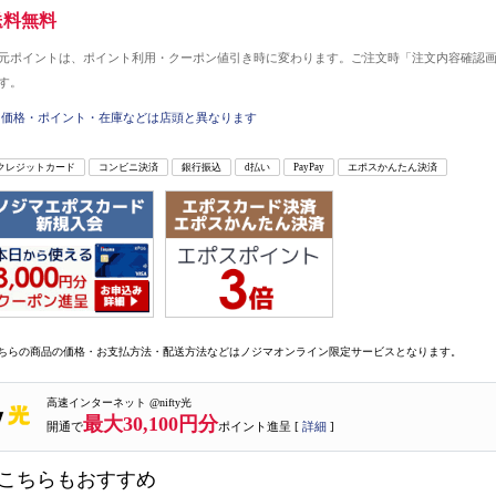
送料無料
元ポイントは、ポイント利用・クーポン値引き時に変わります。ご注文時「注文内容確認
す。
価格・ポイント・在庫などは店頭と異なります
クレジットカード
コンビニ決済
銀行振込
d払い
PayPay
エポスかんたん決済
ちらの商品の価格・お支払方法・配送方法などはノジマオンライン限定サービスとなります。
高速インターネット @nifty光
最大30,100円分
開通で
ポイント進呈 [
詳細
]
こちらもおすすめ