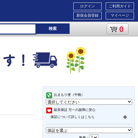
ログイン
ご利用ガイド
新規会員登録
マイページ
0
検索
おまもり便（中物）
延長保証
万一の故障に安心
保証について詳しくはこちら
数量：