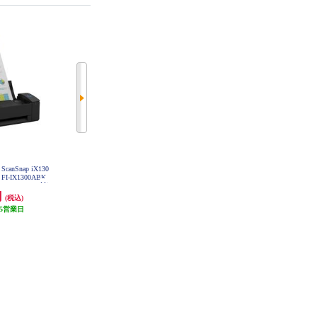
ScanSnap iX130
RICHO REE415 ScanSnap iX2500
Canon ドキュメントスキャナ A4 D
I-IX1300ABK
ホワイト FI-IX2500W
R-P208Ⅱ DR-P208II
円
55,542円
23,422円
(税込)
(税込)
(税込)
5営業日
発送目安:
5営業日
発送目安:
10営業日