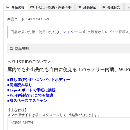
商品説明
レビュー投稿・評価(0件)
延長保証
発送目安
商品コード：
4939761316791
商品が届いた後ご使用いただき、
マイページ
の注文履歴からレビュー投稿＆
商品説明
＜FI-IX110Wについて＞
屋内でも外出先でも自由に使える！バッテリー内蔵、Wi-F
■持ち運びやすいコンパクトボディー
■高速読み取り
■Type-Cポートで手軽に接続
■Wi-Fi接続でどこでも快適
■省スペースでスキャン
【主な仕様】
スマホ版サイトは横にスクロールしてご確認いただけます。
4939761316791