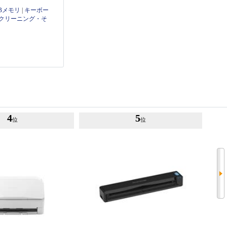
Bメモリ
|
キーボー
クリーニング・そ
4
5
位
位