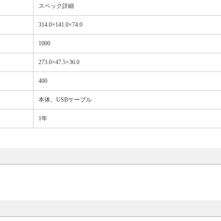
スペック詳細
314.0×141.0×74.0
1000
273.0×47.5×36.0
400
本体、USBケーブル
1年