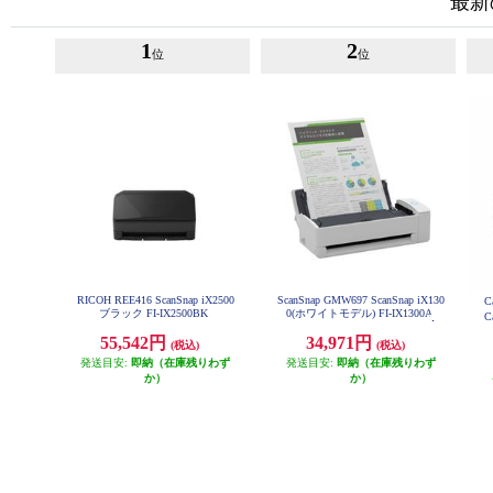
最新
1
2
位
位
RICOH REE416 ScanSnap iX2500
ScanSnap GMW697 ScanSnap iX130
C
ブラック FI-IX2500BK
0(ホワイトモデル) FI-IX1300A
C
55,542円
34,971円
(税込)
(税込)
発送目安:
即納（在庫残りわず
発送目安:
即納（在庫残りわず
か）
か）