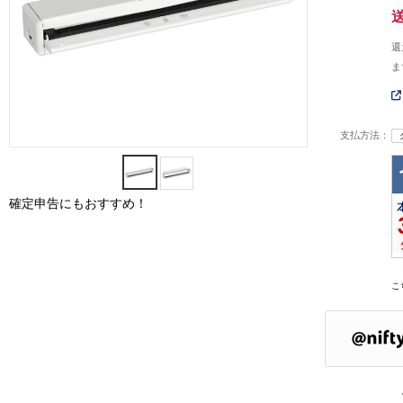
還
ま
支払方法：
確定申告にもおすすめ！
こ