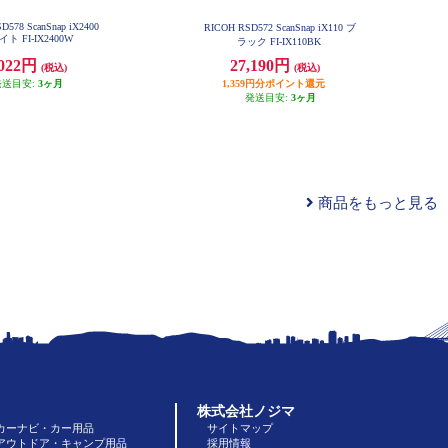
D578 ScanSnap iX2400
RICOH RSD572 ScanSnap iX110 ブ
ト FI-IX2400W
ラック FI-IX110BK
,022円
27,190円
(税込)
(税込)
発送目安:
3ヶ月
1,359円分ポイント還元
発送目安:
3ヶ月
商品をもっと見る
株式会社ノジマ
カーナビ・カー用品
サイトマップ
アウトドア・キャンプ用品
採用情報