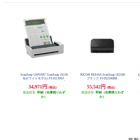
ScanSnap GMW697 ScanSnap iX130
RICOH REE416 ScanSnap iX2500
0(ホワイトモデル) FI-IX1300A
ブラック FI-IX2500BK
34,971円
55,542円
(税込)
(税込)
発送目安:
即納（在庫残りわず
発送目安:
即納（在庫残りわず
か）
か）