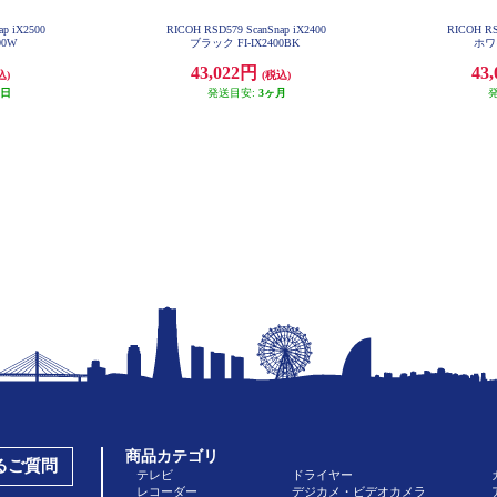
p iX2500
RICOH RSD579 ScanSnap iX2400
RICOH RS
00W
ブラック FI-IX2400BK
ホワイ
43,022円
43
込)
(税込)
業日
発送目安:
3ヶ月
商品カテゴリ
あるご質問
テレビ
ドライヤー
レコーダー
デジカメ・ビデオカメラ