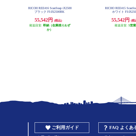
RICOH REE416 ScanSnap iX2500
RICHO REE415 ScanSna
ブラック FI-IX2500BK
ホワイト FI-IX25
55,542円
55,542円
(税込)
(税
発送目安:
即納（在庫残りわず
発送目安:
5営
か）
ご利用ガイド
FAQ よく