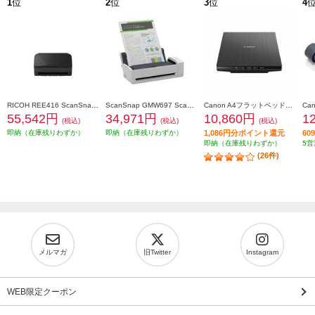
1
位
2
位
3
位
4
RICOH REE416 ScanSnap iX2500 ブラック FI-IX2500BK
ScanSnap GMW697 ScanSnap iX1300(ホワイトモデル) FI-IX1300A
Canon A4フラットベッドスキャナ CanoScan LiDE(ライド) 400 CANOSCANLIDE400
55,542円
34,971円
10,860円
1
(税込)
(税込)
(税込)
即納（在庫残りわずか）
即納（在庫残りわずか）
1,086円分ポイント還元
6
即納（在庫残りわずか）
5営
(26件)
メルマガ
旧Twitter
Instagram
WEB限定クーポン