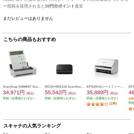
ー投稿＆採用されると
10円分ポイント
進呈
まだレビューはありません
こちらの商品もおすすめ
ScanSnap GMW697 ScanSnap iX1300(ホワイトモデル) FI-IX1300A
RICOH REE416 ScanSnap iX2500 ブラック FI-IX2500BK
EPSON A4シートフィードスキャナー USBモデル DS-531
34,971円
55,542円
35,889円
4
(税込)
(税込)
(税込)
即納（在庫残りわずか）
即納（在庫残りわずか）
即納（在庫残りわずか）
4,
即
(1件)
スキャナの人気ランキング