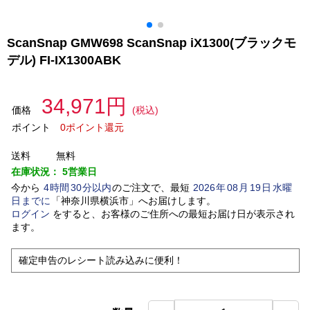
ScanSnap GMW698 ScanSnap iX1300(ブラックモ
デル) FI-IX1300ABK
34,971円
価格
(税込)
ポイント
0ポイント還元
送料
無料
在庫状況：
5営業日
今から
4
時間
30
分以内
のご注文で、最短
2026
年
08
月
19
日
水曜
日
までに
「
神奈川県横浜市
」
へお届けします。
ログイン
をすると、お客様のご住所への最短お届け日が表示され
ます。
確定申告のレシート読み込みに便利！