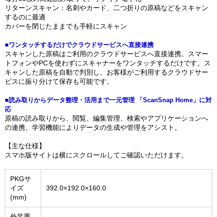
リターンスキャン：名刺やカード、二つ折りの原稿などをスキャン
するのに最適
カバーを閉じたままでも手軽にスキャン
■ワンタッチするだけでクラウドサービスへ直接連携
スキャンした原稿はご利用のクラウドサービスへ直接連携。スマー
トフォンやPCを使わずにスキャナーをワンタッチするだけです。ス
キャンした原稿を自動で判別し、お客様がご利用するクラウドサー
ビスに振り分けて保存も可能です。
■読み取りからデータ整理・活用まで一元管理 「ScanSnap Home」に対
応
原稿の読み取りから、閲覧、編集管理、検索やアプリケーションへ
の連携、学習機能によりデータの生成や管理をアシスト。
【主な仕様】
スマホ版サイトは横にスクロールしてご確認いただけます。
PKGサ
イズ
392.0×192.0×160.0
(mm)
外装重