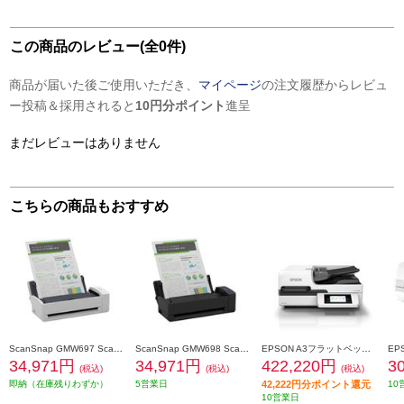
この商品のレビュー(全0件)
商品が届いた後ご使用いただき、
マイページ
の注文履歴からレビュ
ー投稿＆採用されると
10円分ポイント
進呈
まだレビューはありません
こちらの商品もおすすめ
ScanSnap GMW697 ScanSnap iX1300(ホワイトモデル) FI-IX1300A
ScanSnap GMW698 ScanSnap iX1300(ブラックモデル) FI-IX1300ABK
EPSON A3フラットベッドスキャナー［70枚/分/有線／無線LAN］ DS-71000WN
34,971円
34,971円
422,220円
3
(税込)
(税込)
(税込)
即納（在庫残りわずか）
5営業日
42,222円分ポイント還元
10
10営業日