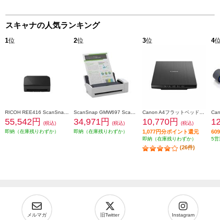
スキャナの人気ランキング
1
位
2
位
3
位
4
RICOH REE416 ScanSnap iX2500 ブラック FI-IX2500BK
ScanSnap GMW697 ScanSnap iX1300(ホワイトモデル) FI-IX1300A
Canon A4フラットベッドスキャナ CanoScan LiDE(ライド) 400 CANOSCANLIDE400
55,542円
34,971円
10,770円
1
(税込)
(税込)
(税込)
即納（在庫残りわずか）
即納（在庫残りわずか）
1,077円分ポイント還元
6
即納（在庫残りわずか）
5営
(26件)
メルマガ
旧Twitter
Instagram