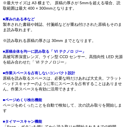
※最大サイズは A3 横まで。 原稿の厚さが 5mmを超える場合、読
取範囲は最大 400 × 300mmとなります。
■厚みのある本など
製本された書籍や雑誌、付箋紙などが重ね付けされた原稿もそのま
ま読み取れます。
※読み取れる原稿の厚さは 30mm までとなります。
■原稿全体を均一に読み取る「 VI テクノロ ジー」
高被写界深度レンズ、ライン型 CCD センサー、高指向性 LED 光源
を組み合わせた「 VI テクノロジー」
■作業スペースを占有しないコンパクト設計
原稿を読み取るスペースは、必要な時だけあれば大丈夫。フラット
ベッドスキャナーのように常にスペースを占有することはありませ
ん。作業スペースを有効に活用できます。
■ページめくり検出機能
ページをめくったことを自動で検知して、次の読み取りを開始しま
す
■タイマースキャン機能
「Scan 」ボタンを押してから読み取りが開始されるまでの時間、