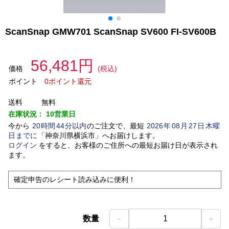
ScanSnap GMW701 ScanSnap SV600 FI-SV600B
56,481円
価格
(税込)
ポイント
0ポイント還元
送料
無料
在庫状況：
10営業日
今から
20
時間
44
分以内
のご注文で、最短
2026
年
08
月
27
日
木曜
日
までに
「
神奈川県横浜市
」
へお届けします。
ログイン
をすると、お客様のご住所への最短お届け日が表示され
ます。
確定申告のレシート読み込みに便利！
－
＋
数量
1