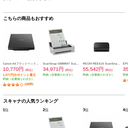
こちらの商品もおすすめ
Canon A4フラットベッドスキャナ CanoScan LiDE(ライド) 400 CANOSCANLIDE400
ScanSnap GMW697 ScanSnap iX1300(ホワイトモデル) FI-IX1300A
RICOH REE416 ScanSnap iX2500 ブラック FI-IX2500BK
10,770円
34,971円
55,542円
3
(税込)
(税込)
(税込)
1,077円分ポイント還元
即納（在庫残りわずか）
即納（在庫残りわずか）
即
即納（在庫残りわずか）
(26件)
スキャナの人気ランキング
1
位
2
位
3
位
4