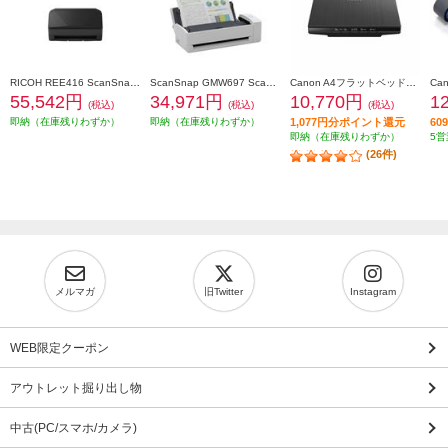
RICOH REE416 ScanSnap iX2500 ブラック FI-IX2500BK
ScanSnap GMW697 ScanSnap iX1300(ホワイトモデル) FI-IX1300A
Canon A4フラットベッドスキャナ CanoScan LiDE(ライド) 400 CANOSCANLIDE400
55,542円
34,971円
10,770円
1
(税込)
(税込)
(税込)
即納（在庫残りわずか）
即納（在庫残りわずか）
1,077円分ポイント還元
6
即納（在庫残りわずか）
5営
(26件)
メルマガ
旧Twitter
Instagram
WEB限定クーポン
アウトレット掘り出し物
中古(PC/スマホ/カメラ)