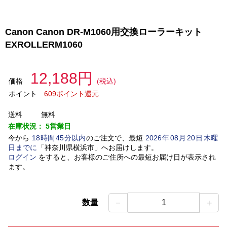
Canon Canon DR-M1060用交換ローラーキット
EXROLLERM1060
12,188円
価格
(税込)
ポイント
609ポイント還元
送料
無料
在庫状況：
5営業日
今から
18
時間
45
分以内
のご注文で、最短
2026
年
08
月
20
日
木曜
日
までに
「
神奈川県横浜市
」
へお届けします。
ログイン
をすると、お客様のご住所への最短お届け日が表示され
ます。
－
＋
数量
1