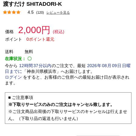
渡すだけ SHITADORI-K
4.5
(120)
レビューを見る
2,000円
価格
(税込)
ポイント
0ポイント還元
送料
無料
在庫状況：
〇
今から
12
時間
37
分以内
のご注文で、最短
2026
年
08
月
09
日
日曜
日
までに
「
神奈川県横浜市
」
へお届けします。
ログイン
をすると、お客様のご住所への最短お届け日が表示され
ます。
■ ご注意事項
※下取りサービスのみのご注文はキャンセル致します。
※ご注文商品出荷後の下取りサービスのキャンセルは行えませ
ん。（下取り品の返送も行いません）