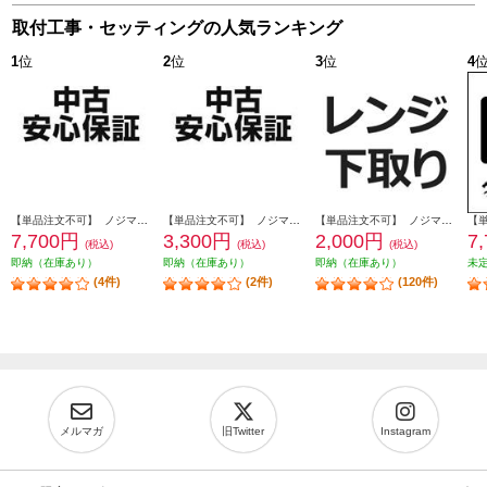
取付工事・セッティングの人気ランキング
1
位
2
位
3
位
4
【単品注文不可】 ノジマオンライン 【あってよかった！】中古安心保証1年 USEDHOSYOUNEW2
【単品注文不可】 ノジマオンライン 【あってよかった！】中古安心保証1年 USEDHOSYOUNEW
【単品注文不可】 ノジマオンライン 【レンジ】商品到着後、下取り品に伝票をつけて配送業者へ引き渡すだけ SHITADORI-K
7,700円
3,300円
2,000円
7
(税込)
(税込)
(税込)
即納（在庫あり）
即納（在庫あり）
即納（在庫あり）
未
(4件)
(2件)
(120件)
メルマガ
旧Twitter
Instagram