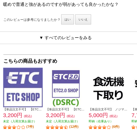
暖めで普通と強があるのですが弱があっても良かったかな？
このレビューは参考になりましたか？
はい
いいえ
▼ すべてのレビューをみる
こちらの商品もおすすめ
【単品注文不可】 【ETC】 【※要詳細欄確認】ETCセットアップ 必要データの画像をメールで送るだけでかんたん申し込み ETC-SETUP
【単品注文不可】 【ETC2.0】 【※要詳細欄確認】ETC2.0対応 DSRCセットアップ 必要データの画像をメールで送るだけでかんたん申し込み DSRC-SETUP
【単品注文不可】 ノジマオンライン 【食洗機】商品到着後、下取り品に伝票をつけて配送業者へ引き渡すだけ SHITADORI-SHOKUSENKI
3,200円
3,200円
5,000円
7
(税込)
(税込)
(税込)
未定（入荷次第お届け）
未定（入荷次第お届け）
即納（在庫あり）
即
(7件)
(12件)
(6件)