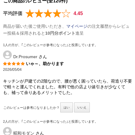
この商品のレビュー(全120件)
平均評価
4.45
商品が届いた後ご使用いただき、
マイページ
の注文履歴からレビュ
ー投稿＆採用されると
10円分ポイント
進呈
1人の方が、｢このレビューが参考になった｣と投票しています。
Dr.Prosumer
さん
いゃ～、助かります
2026/05/04
キッチンが戸建ての2階なので、腰が悪く困っていたら、荷造り不要
で軽々と運んでくれました。有料で他の店より値引きが少なくて
も、補って余りあるメリットでした。
このレビューは参考になりましたか？
はい
いいえ
2人の方が、｢このレビューが参考になった｣と投票しています。
昭和モダン
さん