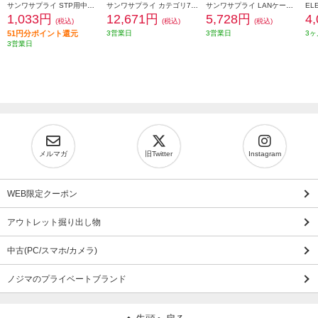
サンワサプライ STP用中継アダプタ エンハンスドカテゴリ5 ADT-EX-STPN
サンワサプライ カテゴリ7LANケーブル 20m ネイビーブルー KB-T7-20NVN
サンワサプライ LANケーブル 【カテゴリ6A/ツメ折れ防止コネクタ付/ストレート/20m/ブラック】 KB-T6ATS-20BK
1,033円
12,671円
5,728円
4
(税込)
(税込)
(税込)
51円分ポイント還元
3営業日
3営業日
3ヶ
3営業日
メルマガ
旧Twitter
Instagram
WEB限定クーポン
アウトレット掘り出し物
中古(PC/スマホ/カメラ)
ノジマのプライベートブランド