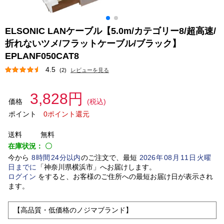
ELSONIC LANケーブル【5.0m/カテゴリー8/超高速/
折れないツメ/フラットケーブル/ブラック】
EPLANF050CAT8
4.5
(2)
レビューを見る
3,828円
価格
(税込)
ポイント
0ポイント還元
送料
無料
在庫状況：
〇
今から
8
時間
24
分以内
のご注文で、最短
2026
年
08
月
11
日
火曜
日
までに
「
神奈川県横浜市
」
へお届けします。
ログイン
をすると、お客様のご住所への最短お届け日が表示され
ます。
【高品質・低価格のノジマブランド】