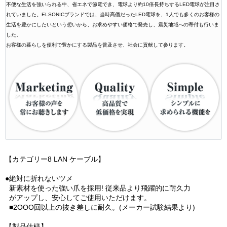
不便な生活を強いられる中、省エネで節電でき、電球より約10倍長持ちするLED電球が注目さ
れていました。ELSONICブランドでは、当時高価だったLED電球を、1人でも多くのお客様の
生活を豊かにしたいという想いから、お求めやすい価格で発売し、震災地域への寄付も行いま
した。
お客様の暮らしを便利で豊かにする製品を普及させ、社会に貢献して参ります。
【カテゴリー8 LAN ケーブル】
●絶対に折れないツメ
新素材を使った強い爪を採用! 従来品より飛躍的に耐久力
がアップし、安心してご使用いただけます。
■2OOO回以上の抜き差しに耐久。(メーカー試験結果より)
【製品仕様】