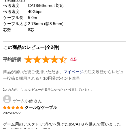
伝送速度
CAT8/Ethernet 対応
伝送速度
40Gbps
ケーブル長
5.0m
ケーブル太さ
2.75mm (幅8.5mm)
芯数
8芯
この商品のレビュー(全2件)
平均評価
4.5
商品が届いた後ご使用いただき、
マイページ
の注文履歴からレビュ
ー投稿＆採用されると
10円分ポイント
進呈
2人の方が、｢このレビューが参考になった｣と投票しています。
ゲーム小僧
さん
クールなケーブル
2025/02/22
ゲーム用のデスクトップPCへ繋ぐためCAT８を選んで買いました