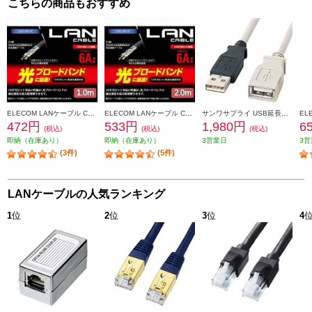
こちらの商品もおすすめ
ELECOM LANケーブル CAT6A準拠 スタンダード 1m ブラック LD-GPA-BK1
ELECOM LANケーブル CAT6A準拠 スタンダード 2m ブラック LD-GPA-BK2
サンワサプライ USB延長ケーブル KU-EN5K
472円
533円
1,980円
6
(税込)
(税込)
(税込)
即納（在庫あり）
即納（在庫あり）
3営業日
3営
(3件)
(5件)
LANケーブルの人気ランキング
1
位
2
位
3
位
4