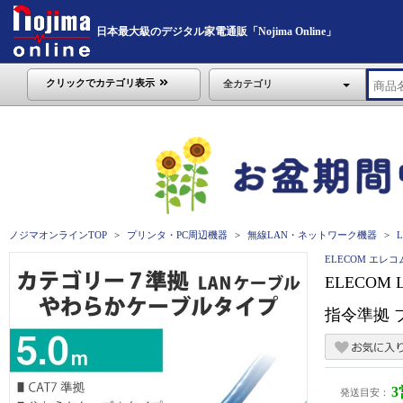
日本最大級のデジタル家電通販「Nojima Online」
クリックでカテゴリ表示
全カテゴリ
ノジマオンラインTOP
プリンタ・PC周辺機器
無線LAN・ネットワーク機器
ELECOM エレコ
ELECOM
指令準拠 ブ
発送目安：