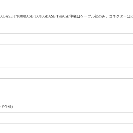
TX/1000BASE-T/1000BASE-TX/10GBASE-T)※Cat7準拠はケーブル部のみ。コネクターは
ルド仕様)