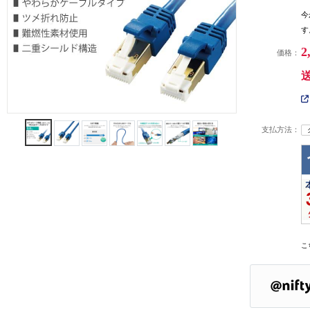
今
す
2
価格：
支払方法：
こ