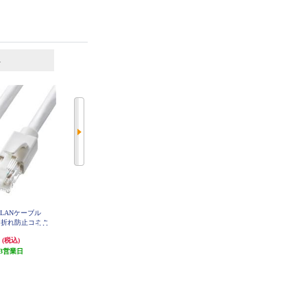
6
7
位
位
位
LANケーブル
サンワサプライ LANケーブル
ELECOM LANケーブル CAT6A準
メ折れ防止コネク
【カテゴリ6/フラット/ツメ折れ防
拠 スタンダード 3m ブラック LD-
GPA-BK3
15m/ホワイト】
止カバー付き/ストレート全結線/1
円
1,188円
594円
(税込)
(税込)
(税込)
S-15W
0m/ブラックホワイト】 LA-FL6-10
W
3営業日
発送目安:
3営業日
発送目安:
3営業日