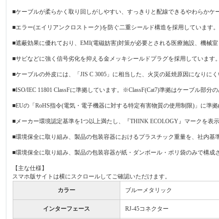
■ケーブルが柔らかく取り回しがしやすい、すっきりと配線できるやわらかケ
■エラー(エイリアンクロストーク)を防ぐ二重シールド構造を採用しています
■遮蔽効果に優れており、EMI(電磁妨害)対策が必要とされる医療施設、機械
■サビなどに強く信号劣化を抑える金メッキシールドプラグを採用しています
■ケーブルの外皮には、「JIS C 3005」に相当した、火災の延焼原因になり
■ISO/IEC 11801 ClassFに準拠しています。※ClassF(Cat7)準拠はケ
■EUの「RoHS指令(電気・電子機器に対する特定有害物質の使用制限)」に準拠
■メーカー環境認定基準を1つ以上満たし、『THINK ECOLOGY』マークを
■環境保全に取り組み、製品の包装容器におけるプラスチック重量を、社内基準
■環境保全に取り組み、製品の包装容器が紙・ダンボール・ポリ袋のみで構成
【主な仕様】
スマホ版サイトは横にスクロールしてご確認いただけます。
カラー
ブルーメタリック
インターフェース
RJ-45コネクター