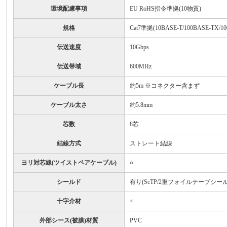
環境配慮事項
EU RoHS指令準拠(10物質)
規格
Cat7準拠(10BASE-T/100BASE-
伝送速度
10Gbps
伝送帯域
600MHz
ケーブル長
約5m ※コネクター含まず
ケーブル太さ
約5.8mm
芯数
8芯
結線方式
ストレート結線
ヨリ対芯線(ツイストペアケーブル)
○
シールド
有り(ScTP/2重フォイルテープシー
十字介材
×
外部シース(被膜)材質
PVC