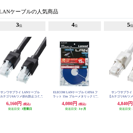
LANケーブルの人気商品
3
4
5
位
位
サンワサプライ LANケーブル
ELECOM LANケーブル CAT6A フ
サンワサプライ 
カテゴリ6A/ツメ折れ防止コネク
ラット 15m ブルーメタリック LD-
【カテゴリ6A/ツ
GFA-BM15
タ付/ストレート/20m/ブラック】
タ付/ストレート/
6,160円
4,080円
4,840
(税込)
(税込)
KB-T6ATS-20BK
KB-T6AT
発送目安:
3営業日
発送目安:
3ヶ月
発送目安: