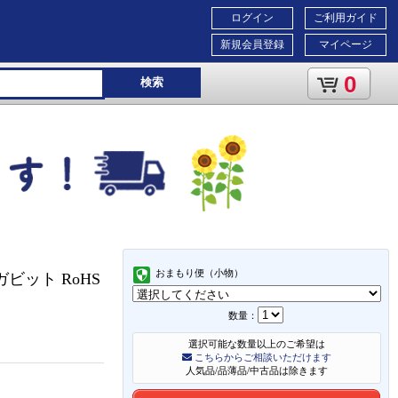
ログイン
ご利用ガイド
新規会員登録
マイページ
0
検索
おまもり便（小物）
ガビット RoHS
数量：
選択可能な数量以上のご希望は
こちらからご相談いただけます
人気品/品薄品/中古品は除きます