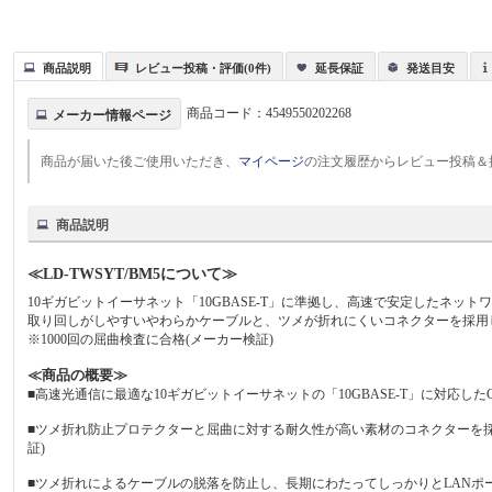
商品説明
レビュー投稿・評価(0件)
延長保証
発送目安
商品コード：
4549550202268
メーカー情報ページ
商品が届いた後ご使用いただき、
マイページ
の注文履歴からレビュー投稿＆
商品説明
≪LD-TWSYT/BM5について≫
10ギガビットイーサネット「10GBASE-T」に準拠し、高速で安定したネット
取り回しがしやすいやわらかケーブルと、ツメが折れにくいコネクターを採用
※1000回の屈曲検査に合格(メーカー検証)
≪商品の概要≫
■高速光通信に最適な10ギガビットイーサネットの「10GBASE-T」に対応したC
■ツメ折れ防止プロテクターと屈曲に対する耐久性が高い素材のコネクターを採
証)
■ツメ折れによるケーブルの脱落を防止し、長期にわたってしっかりとLANポ