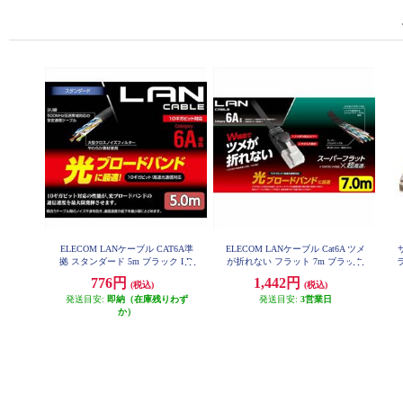
ELECOM LANケーブル CAT6A準
ELECOM LANケーブル Cat6A ツメ
拠 スタンダード 5m ブラック LD-
が折れない フラット 7m ブラック
GPA-BK5
RJ45コネクタ 10Gbps RoHS指令準
776円
1,442円
(税込)
(税込)
拠(10物質) LD-GFAT-BK70
発送目安:
即納（在庫残りわず
発送目安:
3営業日
か）