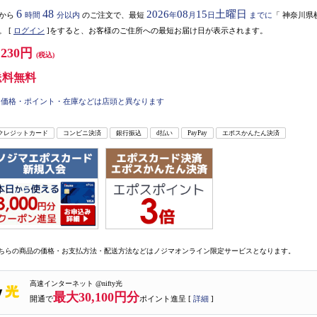
6
48
2026
08
15
土曜日
から
時間
分以内
のご注文で、最短
年
月
日
までに
「
神奈川県
。
[
ログイン
]をすると、お客様のご住所への最短お届け日が表示されます。
,230円
(税込)
送料無料
価格・ポイント・在庫などは店頭と異なります
クレジットカード
コンビニ決済
銀行振込
d払い
PayPay
エポスかんたん決済
ちらの商品の価格・お支払方法・配送方法などはノジマオンライン限定サービスとなります。
高速インターネット @nifty光
最大30,100円分
開通で
ポイント進呈 [
詳細
]