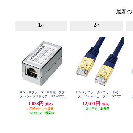
最新の
1
2
位
位
サンワサプライ STP用中継アダプ
サンワサプライ カテゴリ7LANケ
タ エンハンスドカテゴリ5 ADT-E
ーブル 20m ネイビーブルー KB-T7
【
X-STPN
-20NVN
1,033円
12,671円
(税込)
(税込)
51円分ポイント還元
発送目安:
3営業日
発送目安:
3営業日