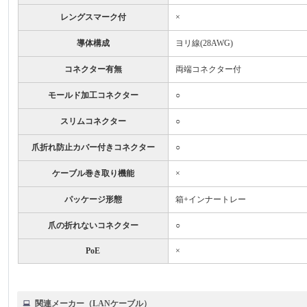
レングスマーク付
×
導体構成
ヨリ線(28AWG)
コネクター有無
両端コネクター付
モールド加工コネクター
○
スリムコネクター
○
爪折れ防止カバー付きコネクター
○
ケーブル巻き取り機能
×
パッケージ形態
箱+インナートレー
爪の折れないコネクター
○
PoE
×
関連メーカー（LANケーブル）