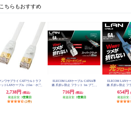
こちらもおすすめ
サンワサプライ CAT7ウルトラフ
ELECOM LANケーブル CAT6A準
ELECOM LANケ
ラットLANケーブル（15m・ホワ
拠 爪折レ防止 フラット 1m ブラッ
拠 爪折レ防止 フラ
イト） KB-FLU7-15W
ク LD-GFAT-BK10
リックブルー LD-
2,738円
716円
654円
(税込)
(税込)
発送目安:
3営業日
発送目安:
3営業日
発送目安:
(2件)