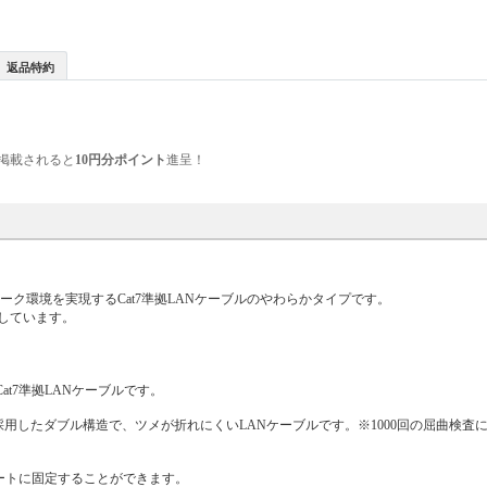
返品特約
掲載されると
10円分ポイント
進呈！
ワーク環境を実現するCat7準拠LANケーブルのやわらかタイプです。
しています。
at7準拠LANケーブルです。
用したダブル構造で、ツメが折れにくいLANケーブルです。※1000回の屈曲検査に
ートに固定することができます。