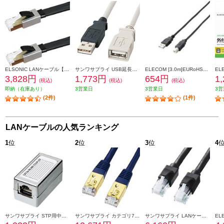
ELSONIC LANケーブル【5.0m/カテゴリー8/超高速/折れないツメ/フラットケーブル/ブラック】 EPLANF050CAT8
サンワサプライ USB延長ケーブル KU-EN5K
ELECOM [3.0m]EURoHS指令準拠エコUSB2.0ケーブル（A-Bタイプ） U2C-JB30BK
3,828円
1,773円
654円
1
(税込)
(税込)
(税込)
即納（在庫あり）
3営業日
3営業日
3営
(2件)
(1件)
LANケーブルの人気ランキング
1
位
2
位
3
位
4
サンワサプライ STP用中継アダプタ エンハンスドカテゴリ5 ADT-EX-STPN
サンワサプライ カテゴリ7LANケーブル 20m ネイビーブルー KB-T7-20NVN
サンワサプライ LANケーブル 【カテゴリ6A/ツメ折れ防止コネクタ付/ストレート/20m/ブラック】 KB-T6ATS-20BK