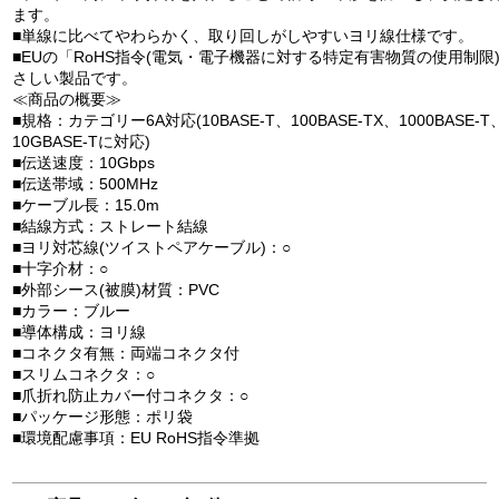
ます。
■単線に比べてやわらかく、取り回しがしやすいヨリ線仕様です。
■EUの「RoHS指令(電気・電子機器に対する特定有害物質の使用制限
さしい製品です。
≪商品の概要≫
■規格：カテゴリー6A対応(10BASE-T、100BASE-TX、1000BASE-T、
10GBASE-Tに対応)
■伝送速度：10Gbps
■伝送帯域：500MHz
■ケーブル長：15.0m
■結線方式：ストレート結線
■ヨリ対芯線(ツイストペアケーブル)：○
■十字介材：○
■外部シース(被膜)材質：PVC
■カラー：ブルー
■導体構成：ヨリ線
■コネクタ有無：両端コネクタ付
■スリムコネクタ：○
■爪折れ防止カバー付コネクタ：○
■パッケージ形態：ポリ袋
■環境配慮事項：EU RoHS指令準拠