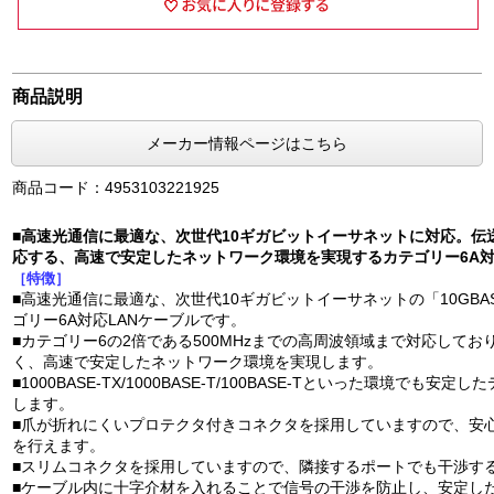
商品説明
メーカー情報ページはこちら
商品コード：4953103221925
■高速光通信に最適な、次世代10ギガビットイーサネットに対応。伝送
応する、高速で安定したネットワーク環境を実現するカテゴリー6A対
［特徴］
■高速光通信に最適な、次世代10ギガビットイーサネットの「10GBA
ゴリー6A対応LANケーブルです。
■カテゴリー6の2倍である500MHzまでの高周波領域まで対応して
く、高速で安定したネットワーク環境を実現します。
■1000BASE-TX/1000BASE-T/100BASE-Tといった環境でも安
します。
■爪が折れにくいプロテクタ付きコネクタを採用していますので、安
を行えます。
■スリムコネクタを採用していますので、隣接するポートでも干渉す
■ケーブル内に十字介材を入れることで信号の干渉を防止し、安定し