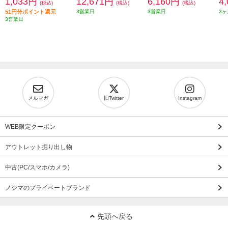
1,033円
12,671円
6,160円
4
(税込)
(税込)
(税込)
51円分ポイント還元
3営業日
3営業日
3ヶ
3営業日
メルマガ
旧Twitter
Instagram
WEB限定クーポン
アウトレット掘り出し物
中古(PC/スマホ/カメラ)
ノジマのプライベートブランド
先頭へ戻る