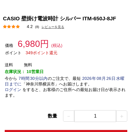
CASIO 壁掛け電波時計 シルバー ITM-650J-8JF
4.2
(8)
レビューを見る
6,980円
価格
(税込)
ポイント
349ポイント還元
送料
無料
在庫状況：
10営業日
今から
7
時間
30
分以内
のご注文で、最短
2026
年
08
月
26
日
水曜
日
までに
「
神奈川県横浜市
」
へお届けします。
ログイン
をすると、お客様のご住所への最短お届け日が表示され
ます。
－
＋
数量
1