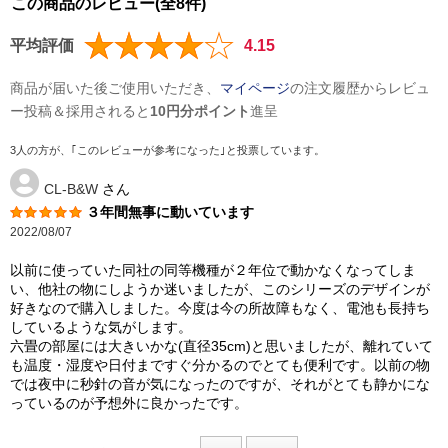
この商品のレビュー(全8件)
平均評価
4.15
商品が届いた後ご使用いただき、
マイページ
の注文履歴からレビュ
ー投稿＆採用されると
10円分ポイント
進呈
3人の方が、｢このレビューが参考になった｣と投票しています。
CL-B&W
さん
３年間無事に動いています
2022/08/07
以前に使っていた同社の同等機種が２年位で動かなくなってしま
い、他社の物にしようか迷いましたが、このシリーズのデザインが
好きなので購入しました。今度は今の所故障もなく、電池も長持ち
しているような気がします。
六畳の部屋には大きいかな(直径35cm)と思いましたが、離れていて
も温度・湿度や日付まですぐ分かるのでとても便利です。以前の物
では夜中に秒針の音が気になったのですが、それがとても静かにな
っているのが予想外に良かったです。