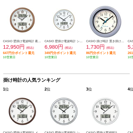
CASIO 壁掛け電波時計 夜見えライト機能搭載 ITM-900FLJ-5JF
CASIO 壁掛け電波時計 シャンパンゴールド IC-2100J-9JF
CASIO 掛け時計 置き掛け兼用タイプ ブルー IQ-180W-2JF
12,950円
6,980円
1,730円
5
(税込)
(税込)
(税込)
647円分ポイント還元
349円分ポイント還元
86円分ポイント還元
2
10営業日
10営業日
10営業日
10
掛け時計の人気ランキング
1
位
2
位
3
位
4
CASIO 壁掛け電波時計 メタリックブラウン ITM-650J-5JF
CASIO 壁掛け電波時計 シルバー ITM-650J-8JF
CASIO 壁掛け電波時計 パールシルバー ITM-660NJ-8JF