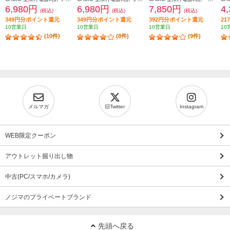
6,980円
6,980円
7,850円
4
(税込)
(税込)
(税込)
349円分ポイント還元
349円分ポイント還元
392円分ポイント還元
2
10営業日
10営業日
10営業日
10
(10件)
(8件)
(9件)
メルマガ
旧Twitter
Instagram
WEB限定クーポン
アウトレット掘り出し物
中古(PC/スマホ/カメラ)
ノジマのプライベートブランド
先頭へ戻る