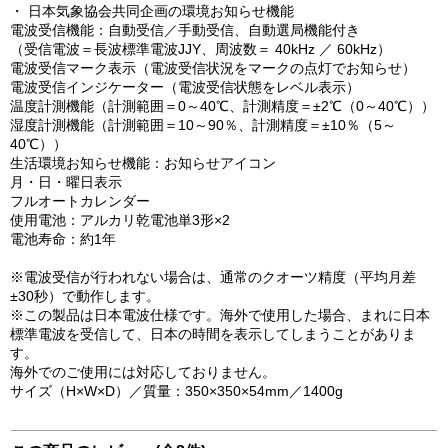
・ 日本気象協会共同企画の環境お知らせ機能
電波受信機能：自動受信／手動受信、自動選局機能付き
（受信電波＝長波標準電波JJY、周波数＝ 40kHz ／ 60kHz）
電波受信マーク表示（電波受信状況をマークの点灯でお知らせ）
電波受信インジケーター（電波受信状態をレベル表示）
温度計測機能（計測範囲＝0～40℃、計測精度＝±2℃（0～40℃））
湿度計測機能（計測範囲＝10～90％、計測精度＝±10％（5～
40℃））
生活環境お知らせ機能：お知らせアイコン
月・日・曜日表示
フルオートカレンダー
使用電池：アルカリ乾電池単3形×2
電池寿命：約1年
※電波受信が行われない場合は、通常のクオーツ精度（平均月差
±30秒）で動作します。
※この製品は日本電波仕様です。海外で使用した場合、まれに日本
標準電波を受信して、日本の時間を表示してしまうことがありま
す。
海外でのご使用には対応しておりません。
サイズ（H×W×D）／質量：350×350×54mm／1400g