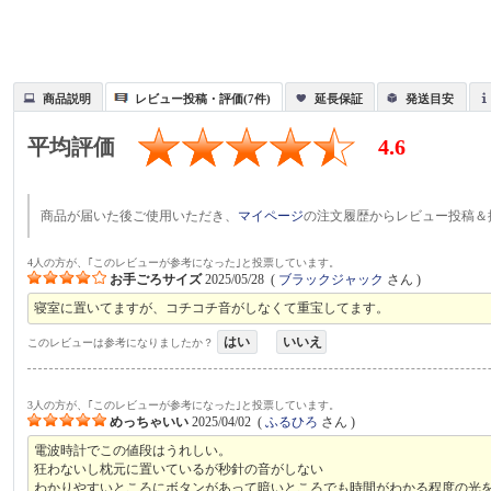
商品説明
レビュー投稿・評価(7件)
延長保証
発送目安
平均評価
4.6
商品が届いた後ご使用いただき、
マイページ
の注文履歴からレビュー投稿＆
4人の方が、｢このレビューが参考になった｣と投票しています。
お手ごろサイズ
2025/05/28
(
ブラックジャック
さん )
寝室に置いてますが、コチコチ音がしなくて重宝してます。
はい
いいえ
このレビューは参考になりましたか？
3人の方が、｢このレビューが参考になった｣と投票しています。
めっちゃいい
2025/04/02
(
ふるひろ
さん )
電波時計でこの値段はうれしい。
狂わないし枕元に置いているが秒針の音がしない
わかりやすいところにボタンがあって暗いところでも時間がわかる程度の光