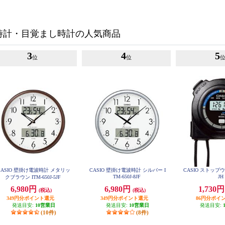
時計・目覚まし時計の人気商品
3
4
5
位
位
CASIO 壁掛け電波時計 メタリッ
CASIO 壁掛け電波時計 シルバー I
CASIO ストップウ
TM-650J-8JF
JH
クブラウン ITM-650J-5JF
6,980円
6,980円
1,730
(税込)
(税込)
349円分ポイント還元
349円分ポイント還元
86円分ポイ
発送目安:
10営業日
発送目安:
10営業日
発送目安:
(10件)
(8件)