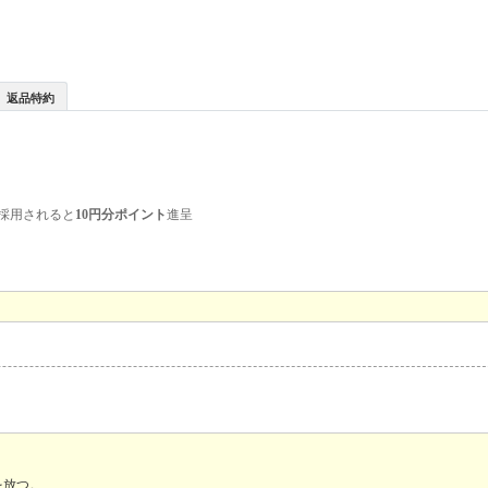
返品特約
採用されると
10円分ポイント
進呈
を放つ。