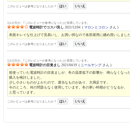
はい
いいえ
このレビューは参考になりましたか？
3人の方が、｢このレビューが参考になった｣と投票しています。
電波時計でコスパ良し
2021/12/04
(
マロンとコロン
さん )
表面キレイな仕上げで見易いし、お買い得なので各部屋用に纏め買いしまし
はい
いいえ
このレビューは参考になりましたか？
2人の方が、｢このレビューが参考になった｣と投票しています。
電波時計の目覚まし
2021/04/19
(
ニールヤング
さん )
前使っていた電波時計の目覚ましが、冬の温度低下の影響か、鳴らなくなっ
購入を検討しました。
少し小さいものがよかたので、適当なものがあり、大満足です。
今のところ、何の問題もなく使用しています。冬の寒い時期がどうなるか、
と思っています。
はい
いいえ
このレビューは参考になりましたか？