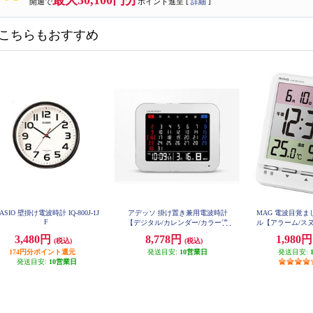
最大30,100円分
開通で
ポイント進呈 [
詳細
]
こちらもおすすめ
ASIO 壁掛け電波時計 IQ-800J-1J
アデッソ 掛け置き兼用電波時計
MAG 電波目覚ま
F
【デジタル/カレンダー/カラー液
ル【アラーム/スヌ
晶/温度湿度表示/アラーム/スヌー
度表示/湿度表示
3,480円
8,778円
1,980
(税込)
(税込)
ズ】 AK-929
示】 T-75
174円分ポイント還元
発送目安:
10営業日
発送目安:
発送目安:
10営業日