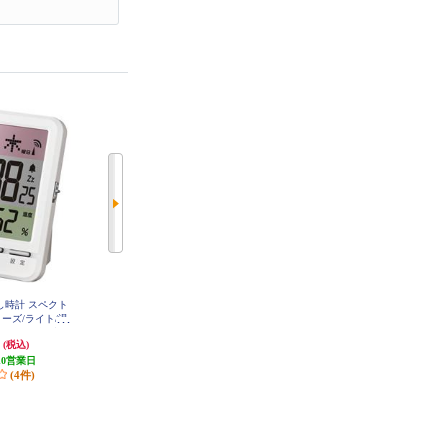
し時計 スペクト
MAG 電波目覚まし時計 ファルマ
MAG 電波目覚まし時計[カレンダ
ーズ/ライト/温
ン【アラーム/スヌーズ/ライト/温
ー/アラーム/スヌーズ/ライト] T79
9WHZ
/カレンダー表
度表示/カレンダー表示】 T-776WH
円
1,628円
1,078円
(税込)
(税込)
(税込)
-Z
1WH-Z
10営業日
発送目安:
10営業日
107円分ポイント還元
(4件)
発送目安:
10営業日