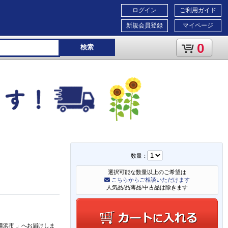
ログイン
ご利用ガイド
新規会員登録
マイページ
0
検索
数量：
選択可能な数量以上のご希望は
こちらからご相談いただけます
人気品/品薄品/中古品は除きます
横浜市
」
へお届けしま