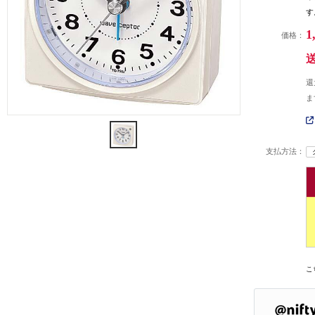
す
1
価格：
還
ま
支払方法：
こ