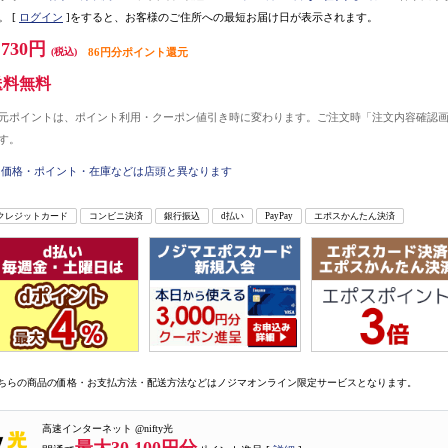
。
[
ログイン
]をすると、お客様のご住所への最短お届け日が表示されます。
,730円
(税込)
86円分ポイント還元
送料無料
元ポイントは、ポイント利用・クーポン値引き時に変わります。ご注文時「注文内容確認
す。
価格・ポイント・在庫などは店頭と異なります
クレジットカード
コンビニ決済
銀行振込
d払い
PayPay
エポスかんたん決済
ちらの商品の価格・お支払方法・配送方法などはノジマオンライン限定サービスとなります。
高速インターネット @nifty光