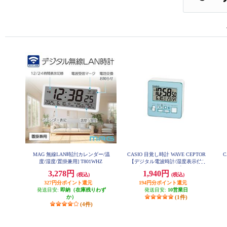
MAG 無線LAN時計[カレンダー/温
CASIO 目覚し時計 WAVE CEPTOR
C
度/湿度/置掛兼用] T801WHZ
【デジタル電波時計/湿度表示付/
電子音アラーム/ブルー】 DQD-805
3,278円
1,940円
(税込)
(税込)
J-2JF
327円分ポイント還元
194円分ポイント還元
発送目安:
即納（在庫残りわず
発送目安:
10営業日
か）
(1件)
(4件)