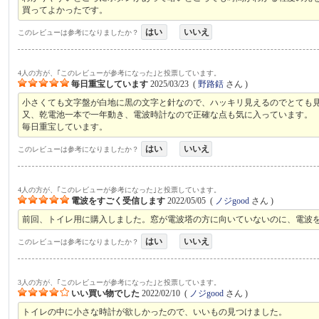
買ってよかったです。
はい
いいえ
このレビューは参考になりましたか？
4人の方が、｢このレビューが参考になった｣と投票しています。
毎日重宝しています
2025/03/23
(
野路銛
さん )
小さくても文字盤が白地に黒の文字と針なので、ハッキリ見えるのでとても
又、乾電池一本で一年動き、電波時計なので正確な点も気に入っています。
毎日重宝しています。
はい
いいえ
このレビューは参考になりましたか？
4人の方が、｢このレビューが参考になった｣と投票しています。
電波をすごく受信します
2022/05/05
(
ノジgood
さん )
前回、トイレ用に購入しました。窓が電波塔の方に向いていないのに、電波
はい
いいえ
このレビューは参考になりましたか？
3人の方が、｢このレビューが参考になった｣と投票しています。
いい買い物でした
2022/02/10
(
ノジgood
さん )
トイレの中に小さな時計が欲しかったので、いいもの見つけました。