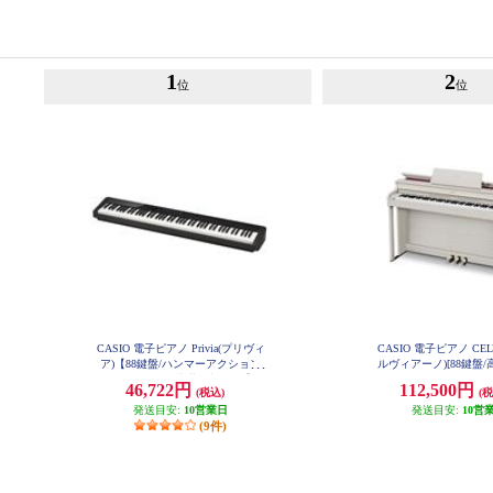
1
2
位
位
CASIO 電子ピアノ Privia(プリヴィ
CASIO 電子ピアノ CEL
ア)【88鍵盤/ハンマーアクション
ルヴィアーノ)[88鍵盤
付き/スピーカー内蔵/ブラック】 P
ス付き/グレーベージュ
46,722円
112,500円
(税込)
(税
X-S1100BK
★大型配送対象商品 AP
発送目安:
10営業日
発送目安:
10営
(9件)