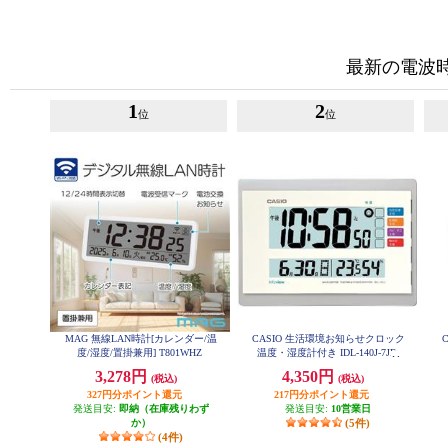
最新の電波
1
2
位
位
MAG 無線LAN時計[カレンダー/温
CASIO 生活環境お知らせクロック
度/湿度/置掛兼用] T801WHZ
温度・湿度計付き IDL-140J-7JF
3,278円
4,350円
(税込)
(税込)
327円分ポイント還元
217円分ポイント還元
発送目安:
即納（在庫残りわず
発送目安:
10営業日
か）
(5件)
(4件)