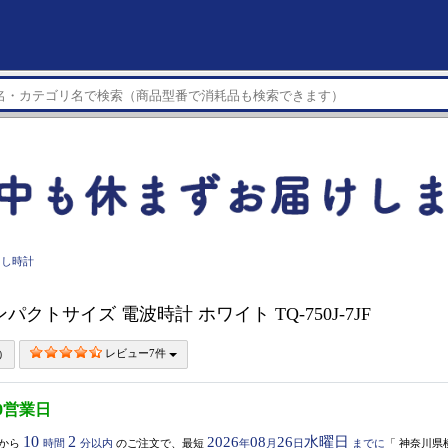
まし時計
コンパクトサイズ 電波時計 ホワイト TQ-750J-7JF
レビュー7件
0営業日
10
2
2026
08
26
水曜日
から
時間
分以内
のご注文で、最短
年
月
日
までに
「
神奈川県