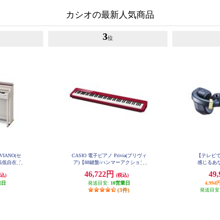
カシオの最新人気商品
3
位
VIANO(セ
CASIO 電子ピアノ Privia(プリヴィ
【テレビ
/高低自在イ
ア)【88鍵盤/ハンマーアクション
感じるあな
ウッド調]
付き/スピーカー内蔵/レッド】 PX-
ングアシスト
46,722円
49
込)
(税込)
S1100RD
-300GB
ビーブラッ
業日
発送目安:
10営業日
型集音器/Bl
4,9
(3件)
ン機能付き
発送目安
れキャンセ