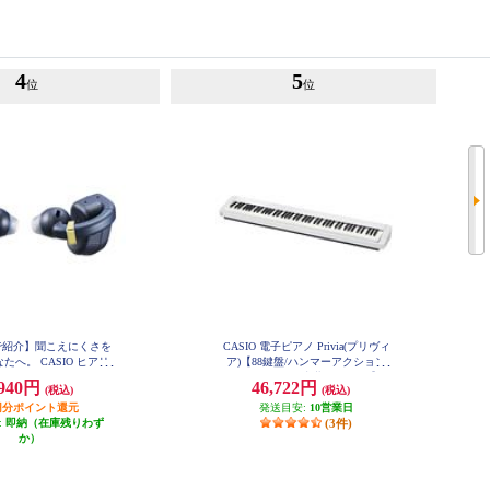
4
5
位
位
で紹介】聞こえにくさを
CASIO 電子ピアノ Privia(プリヴィ
たへ。 CASIO ヒアリ
ア)【88鍵盤/ハンマーアクション
イヤホン earU [ネイ
付き/スピーカー内蔵/ホワイト】 P
,940円
46,722円
(税込)
(税込)
X-S1100WE
ク/イヤーカフ型/OTC
uetooth5.4対応/イヤホ
94円分ポイント還元
発送目安:
10営業日
/ハウリング抑制/音漏
:
即納（在庫残りわず
(3件)
ル] ER-100PT-NB
か）