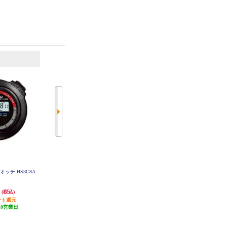
6
7
位
位
位
オッチ HS3C8A
CASIO 壁掛け電波時計 パールシ
CASIO 目覚し時計 WAVE CEPTOR
ルバー ITM-660NJ-8JF
【デジタル電波時計/湿度表示付/
電子音アラーム/シルバー】 DQD-8
円
7,850円
1,940円
(税込)
(税込)
(税込)
05J-8JF
ント還元
392円分ポイント還元
194円分ポイント還元
10営業日
発送目安:
10営業日
発送目安:
10営業日
(9件)
(25件)