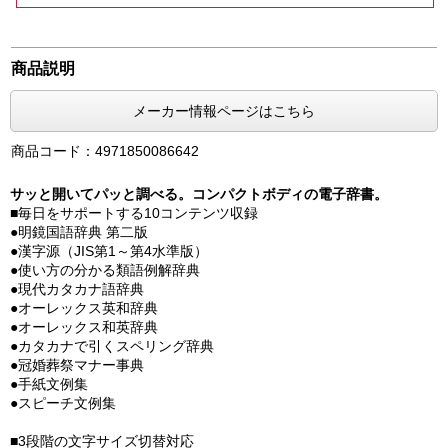
商品説明
メーカー情報ページはこちら
商品コード：4971850086642
サッと開いてパッと調べる。コンパクトボディの電子辞書。
■毎日をサポートする10コンテンツ収録
●明鏡国語辞典 第二版
●漢字源（JIS第1～第4水準版）
●使い方の分かる類語例解辞典
●現代カタカナ語辞典
●オーレックス英和辞典
●オーレックス和英辞典
●カタカナで引くスペリング辞典
●冠婚葬祭マナー事典
●手紙文例集
●スピーチ文例集
■3段階の文字サイズ切替対応