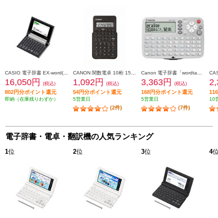
CASIO 電子辞書 EX-word(エクスワード) コンパクト 日本語モデル シャンパンゴールド XD-C400GD
CANON 関数電卓 10桁 154関数・機能 F-605G
Canon 電子辞書「wordtank（ワードタンク）」 IDP-700G
16,050円
1,092円
3,363円
2
(税込)
(税込)
(税込)
802円分ポイント還元
54円分ポイント還元
168円分ポイント還元
1
即納（在庫残りわずか）
5営業日
5営業日
10
(2件)
(7件)
電子辞書・電卓・翻訳機の人気ランキング
1
位
2
位
3
位
4