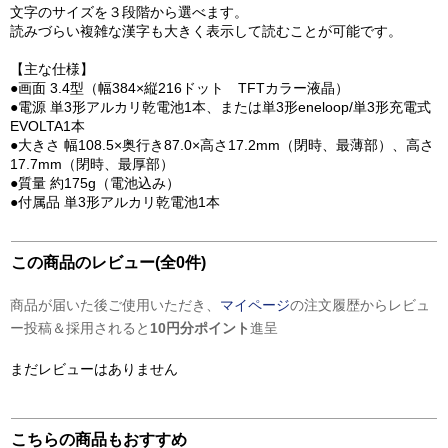
文字のサイズを３段階から選べます。
読みづらい複雑な漢字も大きく表示して読むことが可能です。
【主な仕様】
●画面 3.4型（幅384×縦216ドット TFTカラー液晶）
●電源 単3形アルカリ乾電池1本、または単3形eneloop/単3形充電式
EVOLTA1本
●大きさ 幅108.5×奥行き87.0×高さ17.2mm（閉時、最薄部）、高さ
17.7mm（閉時、最厚部）
●質量 約175g（電池込み）
●付属品 単3形アルカリ乾電池1本
この商品のレビュー(全0件)
商品が届いた後ご使用いただき、
マイページ
の注文履歴からレビュ
ー投稿＆採用されると
10円分ポイント
進呈
まだレビューはありません
こちらの商品もおすすめ