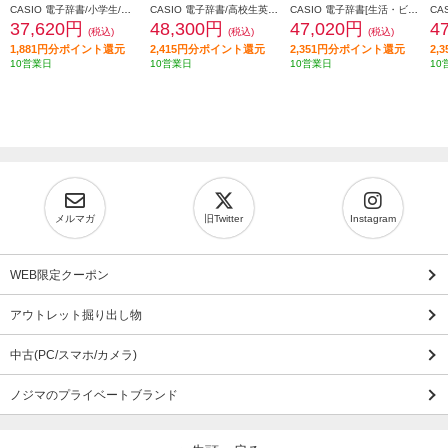
CASIO 電子辞書/小学生/ホワイト XD-SA2910
CASIO 電子辞書/高校生英語・国語強化/ホワイト XD-SA4910WE
CASIO 電子辞書[生活・ビジネス/ブラック] XD-SA6500BK
37,620円
48,300円
47,020円
4
(税込)
(税込)
(税込)
1,881円分ポイント還元
2,415円分ポイント還元
2,351円分ポイント還元
2,
10営業日
10営業日
10営業日
10
メルマガ
旧Twitter
Instagram
WEB限定クーポン
アウトレット掘り出し物
中古(PC/スマホ/カメラ)
ノジマのプライベートブランド