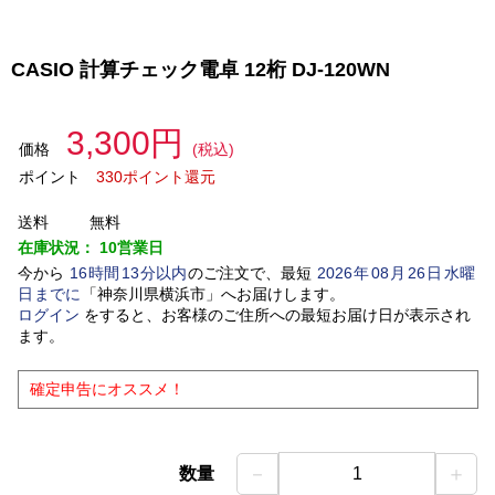
CASIO 計算チェック電卓 12桁 DJ-120WN
3,300円
価格
(税込)
ポイント
330ポイント還元
送料
無料
在庫状況：
10営業日
今から
16
時間
13
分以内
のご注文で、最短
2026
年
08
月
26
日
水曜
日
までに
「
神奈川県横浜市
」
へお届けします。
ログイン
をすると、お客様のご住所への最短お届け日が表示され
ます。
確定申告にオススメ！
－
＋
数量
1