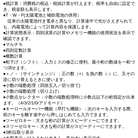
●税計算：消費税の税込・税抜計算が行えます。税率も自由に設定で
き、税金額も表示します。
●T・W・P(太陽電池と補助電池の併用）
従来の太陽電池付き電卓と異なり、計算途中で光がさえぎられて
も、内蔵電池によって計算内容を保護します。
●計算状態表示：四則演算の計算やメモリー機能の使用状況を表示で
確認できます。
●マルチ％
●四則定数計算
●概数計算
●桁下げ（シフト）：入力ミスの修正に便利。最小桁の数値を一桁づ
つ消せます。
●＋／－（サインチェンジ）：正の数（+）を負の数（-）に、又その
逆に切り替えるときに使います。
●小数の端数処理（四捨五入／切り捨て)
●小数の端数処理（切り上げ）
●小数点セレクター：小数の端数処理時に小数点以下の桁指定が出来
ます。（4/3/2/1/0/アドモード）
●キーロールオーバー機能（早打ち機能）：次のキーを入力する際、
前のキーを離す途中から押しはじめても入力できます。
●ツーゼロキー：大きな桁の計算がスピーディーにできます。
●スリーゼロキー：大きな桁の計算がスピーディーにできます。
●3桁位取り表示