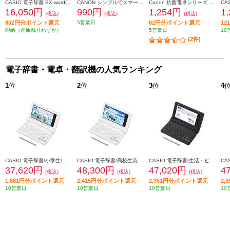
CASIO 電子辞書 EX-word(エクスワード) コンパクト 日本語モデル シャンパンゴールド XD-C400GD
CANON シンプルでスマートな電卓シリーズ 手帳型 SI-12T
Canon 抗菌電卓シリーズ 中型サイズ HS-121T
16,050円
990円
1,254円
1
(税込)
(税込)
(税込)
802円分ポイント還元
5営業日
62円分ポイント還元
1
即納（在庫残りわずか）
5営業日
10
(2件)
電子辞書・電卓・翻訳機の人気ランキング
1
位
2
位
3
位
4
CASIO 電子辞書/小学生/ホワイト XD-SA2910
CASIO 電子辞書/高校生英語・国語強化/ホワイト XD-SA4910WE
CASIO 電子辞書[生活・ビジネス/ブラック] XD-SA6500BK
37,620円
48,300円
47,020円
4
(税込)
(税込)
(税込)
1,881円分ポイント還元
2,415円分ポイント還元
2,351円分ポイント還元
2,
10営業日
10営業日
10営業日
10