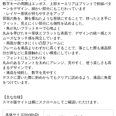
数字キーの周囲はエンボス、上部キーエリアはプリントで斜線パタ
ーンをデザイン。細かい部分にもこだわっています
・レイヤー形状が持ちやすさをアップ
背面の角を、層を重ねたような形状にすることで、持ったとき手に
フィット。見えにくい部分にも個性を込めました。
・角が丸いフラットキーで心地よく
丸みを帯びたキー形状とフラットな表面で、デザインの統一感とス
ムーズなタッチ感を両立しています。
・画面が傷つきにくい凸型フレームに
フレームを液晶よりわずかに高くすることで、落とした際も液晶部
分が床などに直接触れにくい構造にしています。
・フォントにもこだわりを
丸みのあるフォントを太めにアレンジ。見やすく、使う楽しさも高
まるデザインです。
・液晶を傾斜し、数字を見やすく
デスクに置いた際に斜めからでもクリアに読めるよう、液晶に角度
をつけています。
【主な仕様】
スマホ版サイトは横にスクロールしてご確認いただけます。
本体サイズ(H×W×D)