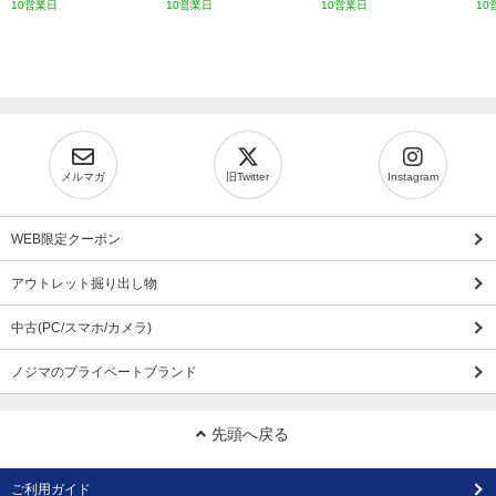
10営業日
10営業日
10営業日
10
メルマガ
旧Twitter
Instagram
WEB限定クーポン
アウトレット掘り出し物
中古(PC/スマホ/カメラ)
ノジマのプライベートブランド
先頭へ戻る
ご利用ガイド