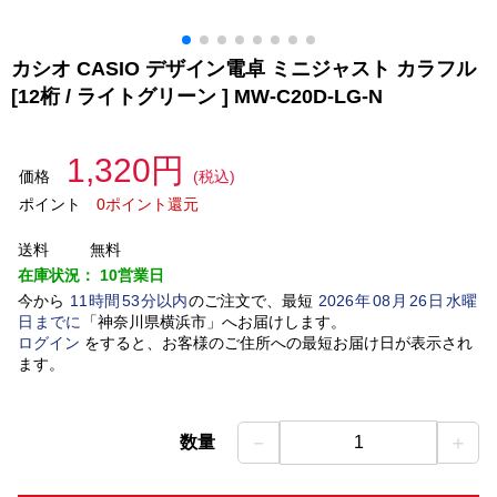
カシオ CASIO デザイン電卓 ミニジャスト カラフル
[12桁 / ライトグリーン ] MW-C20D-LG-N
1,320円
価格
(税込)
ポイント
0ポイント還元
送料
無料
在庫状況：
10営業日
今から
11
時間
53
分以内
のご注文で、最短
2026
年
08
月
26
日
水曜
日
までに
「
神奈川県横浜市
」
へお届けします。
ログイン
をすると、お客様のご住所への最短お届け日が表示され
ます。
－
＋
数量
1