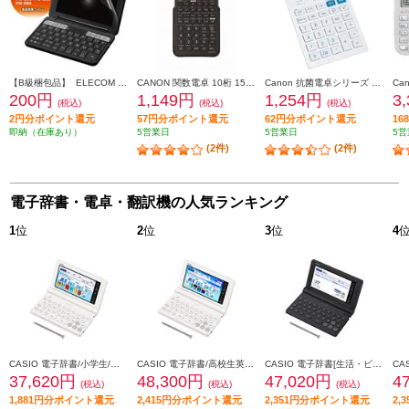
【B級梱包品】 ELECOM 電子辞書フィルム 2019年モデル SHARP用 DJP-TP033
CANON 関数電卓 10桁 154関数・機能 F-605G
Canon 抗菌電卓シリーズ 中型サイズ HS-121T
200円
1,149円
1,254円
3
(税込)
(税込)
(税込)
2円分ポイント還元
57円分ポイント還元
62円分ポイント還元
1
即納（在庫あり）
5営業日
5営業日
5営
(2件)
(2件)
電子辞書・電卓・翻訳機の人気ランキング
1
位
2
位
3
位
4
CASIO 電子辞書/小学生/ホワイト XD-SA2910
CASIO 電子辞書/高校生英語・国語強化/ホワイト XD-SA4910WE
CASIO 電子辞書[生活・ビジネス/ブラック] XD-SA6500BK
37,620円
48,300円
47,020円
4
(税込)
(税込)
(税込)
1,881円分ポイント還元
2,415円分ポイント還元
2,351円分ポイント還元
2,