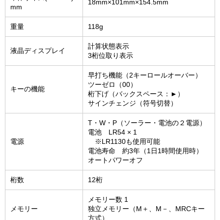
18mm×101mm×154.5mm
mm
重量
118g
計算状態表示
液晶ディスプレイ
3桁位取り表示
早打ち機能（2キーロールオーバー）
ツーゼロ（00）
キーの機能
桁下げ（バックスペース：►）
サインチェンジ（符号切替）
T・W・P（ソーラー・電池の２電源）
電池 LR54 × 1
電源
※LR1130も使用可能
電池寿命 約3年（1日1時間使用時）
オートパワーオフ
桁数
12桁
メモリー数 1
メモリー
独立メモリー（M＋、M－、MRCキー
方式）