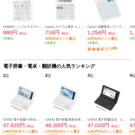
CANON シンプルでスマートな電卓シリーズ 手帳型 SI-12T
Canon カラフル電卓 スノーホワイト LS100WTSW
Canon 抗菌電卓シリーズ 中型サイズ HS-121T
990円
716円
1,254円
1
(税込)
(税込)
(税込)
5営業日
35円分ポイント還元
62円分ポイント還元
5営
5営業日
5営業日
(2件)
電子辞書・電卓・翻訳機の人気ランキング
1
位
2
位
3
位
4
CASIO 電子辞書/小学生/ホワイト XD-SA2910
CASIO 電子辞書/高校生英語・国語強化/ホワイト XD-SA4910WE
CASIO 電子辞書[生活・ビジネス/ブラック] XD-SA6500BK
37,620円
48,300円
47,020円
4
(税込)
(税込)
(税込)
1,881円分ポイント還元
2,415円分ポイント還元
2,351円分ポイント還元
2,