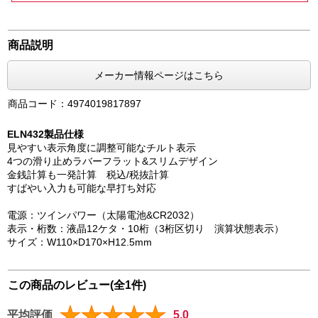
商品説明
メーカー情報ページはこちら
商品コード：4974019817897
ELN432製品仕様
見やすい表示角度に調整可能なチルト表示
4つの滑り止めラバーフラット&スリムデザイン
金銭計算も一発計算 税込/税抜計算
すばやい入力も可能な早打ち対応
電源：ツインパワー（太陽電池&CR2032）
表示・桁数：液晶12ケタ・10桁（3桁区切り 演算状態表示）
サイズ：W110×D170×H12.5mm
この商品のレビュー(全1件)
平均評価
5.0