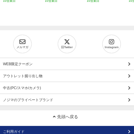
10営業日
10営業日
10営業日
10
メルマガ
旧Twitter
Instagram
WEB限定クーポン
アウトレット掘り出し物
中古(PC/スマホ/カメラ)
ノジマのプライベートブランド
先頭へ戻る
ご利用ガイド