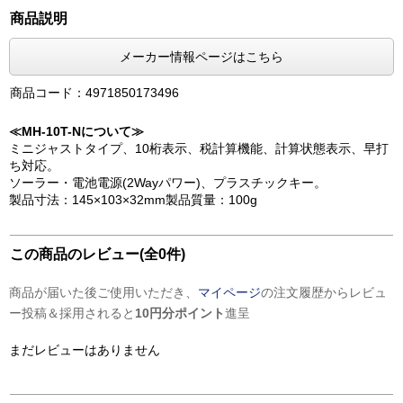
商品説明
メーカー情報ページはこちら
商品コード：4971850173496
≪MH-10T-Nについて≫
ミニジャストタイプ、10桁表示、税計算機能、計算状態表示、早打
ち対応。
ソーラー・電池電源(2Wayパワー)、プラスチックキー。
製品寸法：145×103×32mm製品質量：100g
この商品のレビュー(全0件)
商品が届いた後ご使用いただき、
マイページ
の注文履歴からレビュ
ー投稿＆採用されると
10円分ポイント
進呈
まだレビューはありません