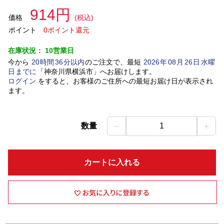
914円
価格
(税込)
ポイント
0ポイント還元
在庫状況：
10営業日
今から
20
時間
36
分以内
のご注文で、最短
2026
年
08
月
26
日
水曜
日
までに
「
神奈川県横浜市
」
へお届けします。
ログイン
をすると、お客様のご住所への最短お届け日が表示され
ます。
－
＋
数量
1
カートに入れる