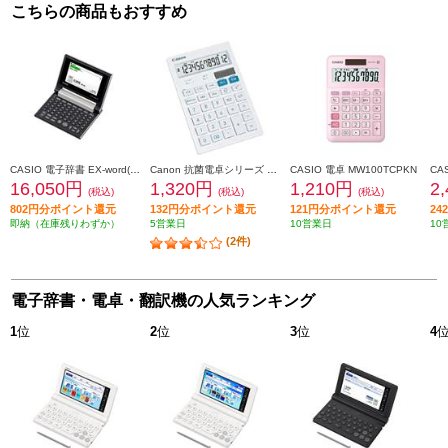
こちらの商品もおすすめ
CASIO 電子辞書 EX-word(エクスワード) コンパクト 日本語モデル シャンパンゴールド XD-C400GD
Canon 抗菌電卓シリーズ 中型サイズ HS-121T
CASIO 電卓 MW100TCPKN
CA
16,050円
1,320円
1,210円
2
(税込)
(税込)
(税込)
802円分ポイント還元
132円分ポイント還元
121円分ポイント還元
2
即納（在庫残りわずか）
5営業日
10営業日
10
(2件)
電子辞書・電卓・翻訳機の人気ランキング
1
位
2
位
3
位
4