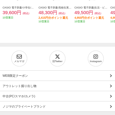
CASIO 電子辞書/小学生/ホワイト XD-SA2910
CASIO 電子辞書/高校生英語・国語強化/ホワイト XD-SA4910WE
CASIO 電子辞書[生活・ビジネス/ブラック] XD-SA6500BK
39,600円
48,300円
49,500円
4
(税込)
(税込)
(税込)
10営業日
2,415円分ポイント還元
4,950円分ポイント還元
4,
10営業日
10営業日
10
メルマガ
旧Twitter
Instagram
WEB限定クーポン
アウトレット掘り出し物
中古(PC/スマホ/カメラ)
ノジマのプライベートブランド