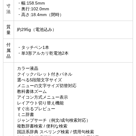
・幅:158.5mm
寸
・奥行:102.0mm
法
・高さ:18.4mm（閉時）
質
約295g（電池込み）
量
付
・タッチペン1本
属
・単3形アルカリ乾電池2本
品
カラー液晶
クイックパレット付きパネル
選べる5段階文字サイズ
メニューの文字サイズ切替対応
教科書体ズーム
アイコン方式メニュー表示
レイアウト切り替え機能
すぐ出るプレビュー
ミニ辞書
ジャンプサーチ（例文/成句検索対応）
複数辞書検索 / 便利な検索
国語系辞典 スペリング検索 / 慣用句検索