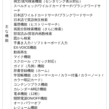
例文/成句検索機能（センタリング表示対応）
スペルチェック/ワイルドカードサーチ/ブランクワードサ
ーチ
日本語ワイルドカードサーチ/ブランクワードサーチ
日本語で英語例文検索
履歴機能（ヒストリーサーチ）
主
画面分割検索機能（さらに検索）
な
部首読み/部首内画数検索
機
図から検索
能
手書き入力 / ソフトキーボード入力
EX-VOICE機能
動画再生
マイク機能
スクロール（フリック対応）
ガイド（凡例）機能
辞書登録機能（ホーム）
学習帳機能（カラーマーカー / カラー付箋 / カラーノート /
カラー暗記カード）
コンテンツプラス機能
カレンダー&時計機能
電卓機能（12桁）
開閉電源ON/OFF機能
オートパワーオフ
レジューム機能