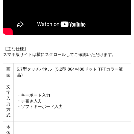
【主な仕様】
スマホ版サイトは横にスクロールしてご確認いただけます。
画
5.7型タッチパネル（5.2型 864×480ドット TFTカラー液
面
晶）
文
字
・キーボード入力
入
・手書き入力
力
・ソフトキーボード入力
方
式
本
体