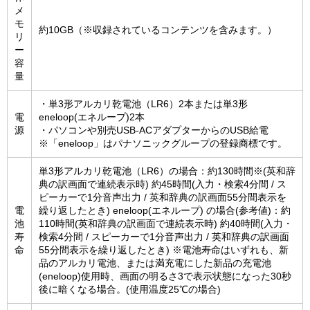
メ
モ
約10GB（※収録されているコンテンツを含みます。）
リ
ー
容
量
・単3形アルカリ乾電池（LR6）2本または単3形
電
eneloop(エネループ)2本
源
・パソコンや別売USB-ACアダプターからのUSB給電
※「eneloop」はパナソニックグループの登録商標です。
単3形アルカリ乾電池（LR6）の場合：約130時間※(英和辞
典の訳画面で連続表示時) 約45時間(入力・検索4分間 / ス
ピーカーで1分音声出力 / 英和辞典の訳画面55分間表示を
電
繰り返したとき) eneloop(エネループ) の場合(参考値)：約
池
110時間(英和辞典の訳画面で連続表示時) 約40時間(入力・
寿
検索4分間 / スピーカーで1分音声出力 / 英和辞典の訳画面
命
55分間表示を繰り返したとき) ※電池寿命はいずれも、新
品のアルカリ電池、または満充電にした新品の充電池
(eneloop)使用時、画面の明るさ3で表示状態になった30秒
後に暗くなる場合。(使用温度25℃の場合)