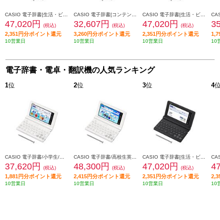
CASIO 電子辞書[生活・ビジネス/ブラック] XD-SA6500BK
CASIO 電子辞書[コンテンツ追加/ブラック] XD-SA9000BK
CASIO 電子辞書[生活・ビジネス/レッド] XD-SA6500RD
47,020円
32,607円
47,020円
3
(税込)
(税込)
(税込)
2,351円分ポイント還元
3,260円分ポイント還元
2,351円分ポイント還元
1,
10営業日
10営業日
10営業日
10
電子辞書・電卓・翻訳機の人気ランキング
1
位
2
位
3
位
4
CASIO 電子辞書/小学生/ホワイト XD-SA2910
CASIO 電子辞書/高校生英語・国語強化/ホワイト XD-SA4910WE
CASIO 電子辞書[生活・ビジネス/ブラック] XD-SA6500BK
37,620円
48,300円
47,020円
4
(税込)
(税込)
(税込)
1,881円分ポイント還元
2,415円分ポイント還元
2,351円分ポイント還元
2,
10営業日
10営業日
10営業日
10