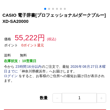
CASIO 電子辞書[プロフェッショナル/ダークブルー]
XD-SA20000
55,222円
価格
(税込)
ポイント
0ポイント還元
送料
無料
在庫状況：
10営業日
今から
23
時間
16
分以内
のご注文で、最短
2026
年
08
月
27
日
木曜
日
までに
「
神奈川県横浜市
」
へお届けします。
ログイン
をすると、お客様のご住所への最短お届け日が表示され
ます。
－
＋
数量
1