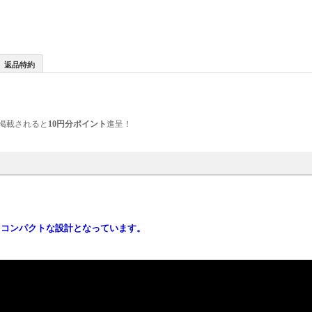
返品特約
掲載されると
10円分ポイント
進呈！
るコンパクトな設計となっています。