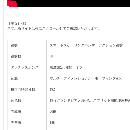
【主な仕様】
スマホ版サイトは横にスクロールしてご確認いただけます。
鍵盤
スマートスケーリングハンマーアクション鍵盤
鍵盤数
88
タッチレスポンス
感度設定5種類、オフ
音源
マルチ・ディメンショナル・モーフィングAiR
最大同時発音数
192
音色数
19（グランドピアノ3音色、スプリット機能使用時
内蔵曲
60曲
デモ曲
1曲