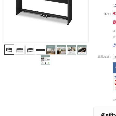
[
9
価格：
還
ま
支払方法：
こ