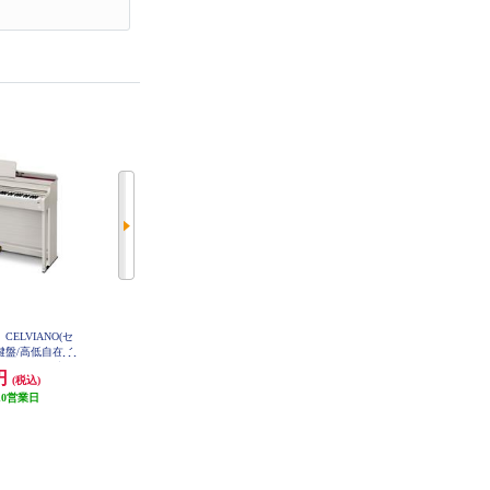
CELVIANO(セ
CASIO 61鍵 ベーシックキーボー
CASIO 61鍵 ベーシックキーボー
8鍵盤/高低自在イ
ド ブラック CT-S200BK
ド ホワイト CT-S200WE
ージュウッド調]
0円
13,222円
13,222円
(税込)
(税込)
(税込)
 AP-300GB
10営業日
発送目安:
10営業日
発送目安:
10営業日
(4件)