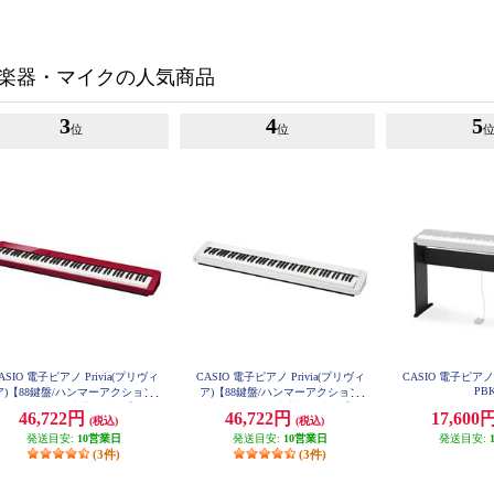
楽器・マイクの人気商品
3
4
5
位
位
ASIO 電子ピアノ Privia(プリヴィ
CASIO 電子ピアノ Privia(プリヴィ
CASIO 電子ピアノ
PB
ア)【88鍵盤/ハンマーアクション
ア)【88鍵盤/ハンマーアクション
き/スピーカー内蔵/レッド】 PX-
付き/スピーカー内蔵/ホワイト】 P
46,722円
46,722円
17,600
(税込)
(税込)
S1100RD
X-S1100WE
発送目安:
10営業日
発送目安:
10営業日
発送目安:
(3件)
(3件)