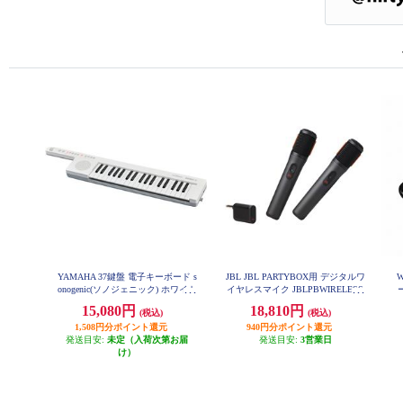
YAMAHA 37鍵盤 電子キーボード s
JBL JBL PARTYBOX用 デジタルワ
onogenic(ソノジェニック) ホワイト
イヤレスマイク JBLPBWIRELESS
SHS-300-WH
MIC
ズ
15,080円
18,810円
(税込)
(税込)
ウ
1,508円分ポイント還元
940円分ポイント還元
発送目安:
未定（入荷次第お届
発送目安:
3営業日
け）