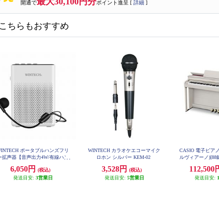
最大30,100円分
開通で
ポイント進呈 [
詳細
]
こちらもおすすめ
WINTECH ポータブルハンズフリ
WINTECH カラオケエコーマイク
CASIO 電子ピアノ 
ー拡声器【音声出力4W/有線ハン
ロホン シルバー KEM-02
ルヴィアーノ)[8
フリーマイク付属/1000mAhリチ
ス付き/グレーベ
6,050円
3,528円
112,50
(税込)
(税込)
ム充電池内蔵/AUX/MicroSD/US
★大型配送対象商品
B/ホワイト】 KMA-20C
発送目安:
3営業日
発送目安:
5営業日
発送目安: