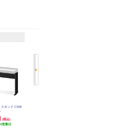
6
7
位
位
位
 スタンド CS68
CASIO プリヴィア対応高低自在イ
オーディオテクニカ マイクロホン
K
ス CB-30BK
アンプ AT-MA2
円
16,500円
5,956円
(税込)
(税込)
(税込)
10営業日
発送目安:
10営業日
発送目安:
10営業日