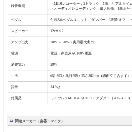
・MIDIレコーダー：2トラック、1曲、リアルタイム
録音機能
・オーディオレコーディング：最大99曲、1曲あたり最大約
ペダル
付属3本ペダルユニット（ダンパー：2段階/オフ、
スピーカー
12cm × 2
アンプ出力
20W ＋ 20W（実用最大出力）
電源
電源：家庭用AC100V電源
消費電力
20W
寸法
幅1,393ｘ奥行299ｘ高さ802mm（譜面立て含まず）
質量
34.0kg
付属品
ワイヤレスMIDI & AUDIOアダプター（WU-BT1
関連メーカー（楽器・マイク）