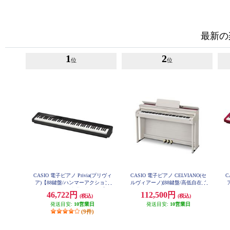
最新の
1
2
位
位
CASIO 電子ピアノ Privia(プリヴィ
CASIO 電子ピアノ CELVIANO(セ
C
ア)【88鍵盤/ハンマーアクション
ルヴィアーノ)[88鍵盤/高低自在イ
付き/スピーカー内蔵/ブラック】 P
ス付き/グレーベージュウッド調]
付
46,722円
112,500円
(税込)
(税込)
X-S1100BK
★大型配送対象商品 AP-300GB
発送目安:
10営業日
発送目安:
10営業日
(9件)