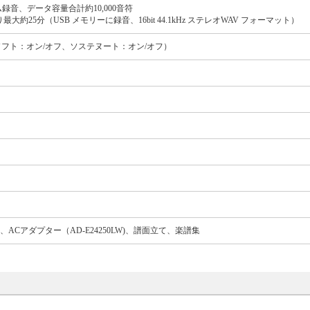
録音、データ容量合計約10,000音符
25分（USB メモリーに録音、16bit 44.1kHz ステレオWAV フォーマット）
ソフト：オン/オフ、ソステヌート：オン/オフ）
0）、ACアダプター（AD-E24250LW)、譜面立て、楽譜集