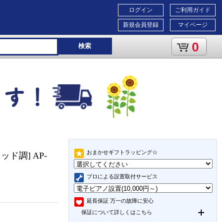
ログイン
ご利用ガイド
新規会員登録
マイページ
0
検索
おまかせギフトラッピング☆
ッド調] AP-
プロによる設置取付サービス
延長保証
万一の故障に安心
保証について詳しくはこちら