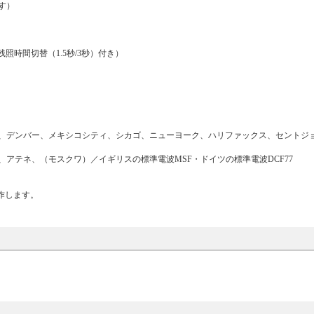
す）
時間切替（1.5秒/3秒）付き）
、デンバー、メキシコシティ、シカゴ、ニューヨーク、ハリファックス、セントジ
アテネ、（モスクワ）／イギリスの標準電波MSF・ドイツの標準電波DCF77
作します。