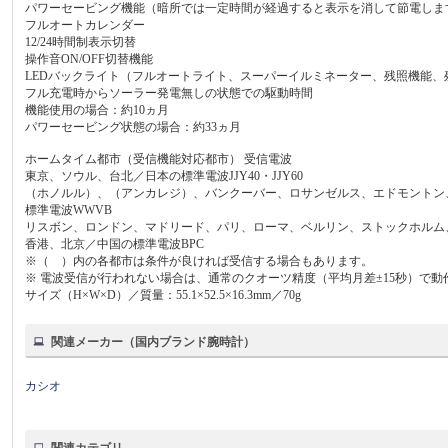
パワーセービング機能（暗所では一定時間が経過すると表示を消して節電しま
フルオートカレンダー
12/24時間制表示切替
操作音ON/OFF切替機能
LEDバックライト（フルオートライト、スーパーイルミネーター、残照機能、残照
フル充電時からソーラー発電無しの状態での駆動時間
機能使用の場合：約10ヵ月
パワーセービング状態の場合：約33ヵ月
ホームタイム都市（受信機能対応都市） 受信電波
東京、ソウル、台北／日本の標準電波JJY40・JJY60
（ホノルル）、（アンカレジ）、バンクーバー、ロサンゼルス、エドモントン
標準電波WWVB
リスボン、ロンドン、マドリード、パリ、ローマ、ベルリン、ストックホルム、
香港、北京／中国の標準電波BPC
※（ ）内の各都市は条件が良ければ受信する場合もあります。
※ 電波受信が行われない場合は、通常のクオーツ精度（平均月差±15秒）で動
サイズ（H×W×D）／質量：55.1×52.5×16.3mm／70g
関連メーカー（国内ブランド腕時計）
カシオ
関連カテゴリ