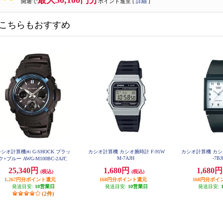
最大30,100円分
開通で
ポイント進呈 [
詳細
]
こちらもおすすめ
シオ計算機㈱ G-SHOCK ブラッ
カシオ計算機 カシオ腕時計 F-91W
カシオ計算機 カシオ
M-7AJH
-7B
ク×ブルー AWG-M100BC-2AJF
25,340円
1,680円
1,680
(税込)
(税込)
1,267円分ポイント還元
168円分ポイント還元
168円分ポイ
発送目安:
10営業日
発送目安:
10営業日
発送目安:
(2件)