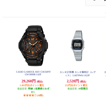
CASIO G-SHOCK SKY COCKPIT
カシオ計算機 カシオ腕時計（レデ
カ
GW-3000B-1AJF
ィス） LA670WA-1A2JF
29,260円
2,520円
(税込)
(税込)
1,463円分ポイント還元
252円分ポイント還元
発送目安:
即納（在庫残りわず
発送目安:
10営業日
か）
(4件)