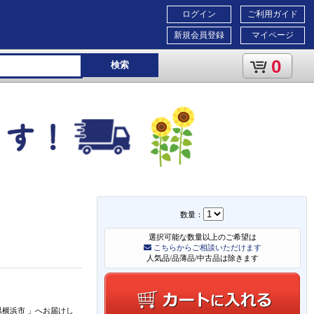
ログイン
ご利用ガイド
新規会員登録
マイページ
0
検索
数量：
選択可能な数量以上のご希望は
こちらからご相談いただけます
人気品/品薄品/中古品は除きます
県横浜市
」
へお届けし