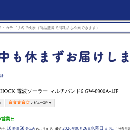
時計
-SHOCK 電波ソーラー マルチバンド6 GW-8900A-1JF
レビュー2件
0営業日
10
58
2026
08
26
水曜日
から
時間
分以内
のご注文で、最短
年
月
日
までに
「
神奈川