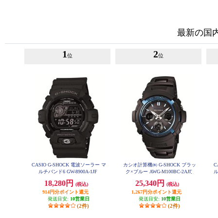
最新の国
1
2
位
位
CASIO G-SHOCK 電波ソーラー マ
カシオ計算機㈱ G-SHOCK ブラッ
C
ルチバンド6 GW-8900A-1JF
ク×ブルー AWG-M100BC-2AJF
ル
18,280円
25,340円
(税込)
(税込)
914円分ポイント還元
1,267円分ポイント還元
発送目安:
10営業日
発送目安:
10営業日
(2件)
(2件)