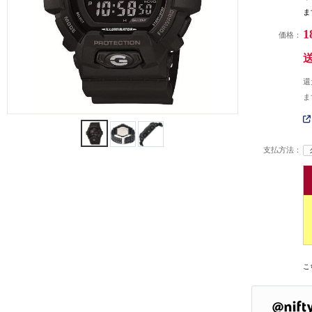
ま
1
価格：
還
ま
支払方法：
こ