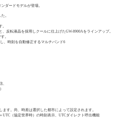
タンダードモデルが登場。
した。
す。
と、反転液晶を採用しクールに仕上げたGW-8900Aをラインアップ。
です。
信し、時刻を自動修正するマルチバンド6
信、
ル）
します。尚、時差は選択した都市によって設定されます。
＋UTC（協定世界時）の時刻表示、UTCダイレクト呼出機能