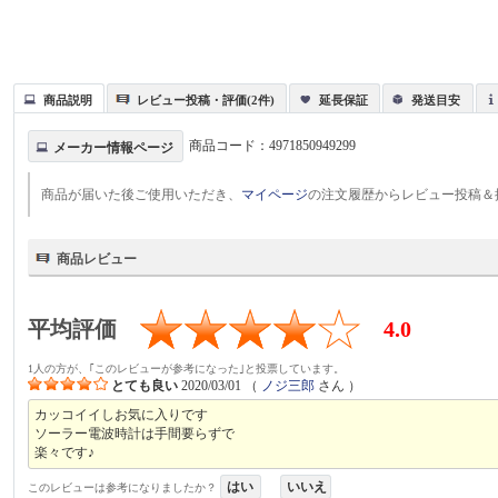
商品説明
レビュー投稿・評価(2件)
延長保証
発送目安
商品コード：
4971850949299
メーカー情報ページ
商品が届いた後ご使用いただき、
マイページ
の注文履歴からレビュー投稿＆
商品レビュー
平均評価
4.0
1人の方が、｢このレビューが参考になった｣と投票しています。
とても良い
2020/03/01
（
ノジ三郎
さん ）
カッコイイしお気に入りです
ソーラー電波時計は手間要らずで
楽々です♪
はい
いいえ
このレビューは参考になりましたか？