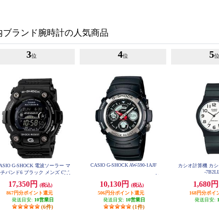
内ブランド腕時計の人気商品
3
4
5
位
位
CASIO G-SHOCK AW-590-1AJF
ASIO G-SHOCK 電波ソーラー マ
カシオ計算機 カシオ
-7B2L
チバンド6 ブラック メンズ GW-
7900B-1JF
17,350円
10,130円
1,680
(税込)
(税込)
867円分ポイント還元
506円分ポイント還元
168円分ポイ
発送目安:
10営業日
発送目安:
10営業日
発送目安:
(6件)
(1件)