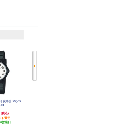
6
7
位
位
位
腕時計 MQ-24
カシオ計算機 カシオ腕時計 スケ
カシオ計算機 カシオ腕時計 A158
LJH
WA-1JH
ルトンカラー MQ-24S-2BJF
円
2,194円
2,520円
(税込)
(税込)
(税込)
ント還元
109円分ポイント還元
252円分ポイント還元
10営業日
発送目安:
10営業日
発送目安:
10営業日