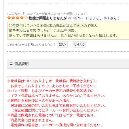
4人の方が、｢このレビューが参考になった｣と投票しています。
性能は問題ありませんが
2018/02/22
（
モリモリ1971
さん ）
15年愛用していたG-SHOCKの液晶が滲んできたので購入。
前モデルは日本製でしたが、これは中国製。
使っていて問題はありませんが、見た目が安っぽくなった気はします。
はい
いいえ
このレビューは参考になりましたか？
商品説明
----------------------------------------------------------------
※化粧箱はついておりますが、化粧箱に腕時計は入れずに
お届けしておりますので、あらかじめご了承ください。
※バンド調整、およびメーカー専用の紙袋や包装紙での
ギフト包装は承っておりません。あらかじめご了承ください。
※腕時計を着用後に不具合があった場合、
保証書に記載の問い合わせ先まで直接お問い合わせください。
（保証範囲に関してはメーカーへお問い合わせください）
※商品に内蔵された電池についてはモニター電池であり、
商品代金には含まれません。
電池切れの場合は、メーカーへ直接お問い合わせください。