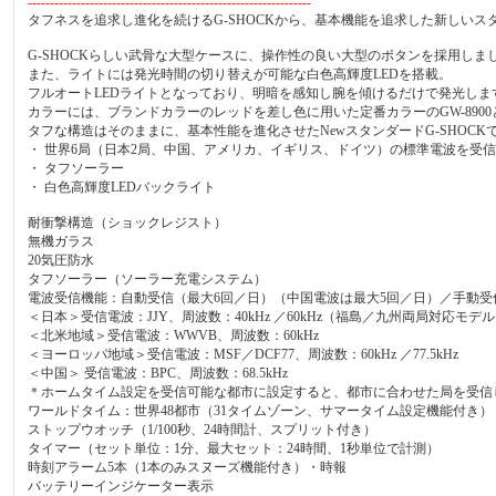
----------------------------------------------------------------
タフネスを追求し進化を続けるG-SHOCKから、基本機能を追求した新しいス
G-SHOCKらしい武骨な大型ケースに、操作性の良い大型のボタンを採用しま
また、ライトには発光時間の切り替えが可能な白色高輝度LEDを搭載。
フルオートLEDライトとなっており、明暗を感知し腕を傾けるだけで発光しま
カラーには、ブランドカラーのレッドを差し色に用いた定番カラーのGW-8900
タフな構造はそのままに、基本性能を進化させたNewスタンダードG-SHOCK
・ 世界6局（日本2局、中国、アメリカ、イギリス、ドイツ）の標準電波を受
・ タフソーラー
・ 白色高輝度LEDバックライト
耐衝撃構造（ショックレジスト）
無機ガラス
20気圧防水
タフソーラー（ソーラー充電システム）
電波受信機能：自動受信（最大6回／日）（中国電波は最大5回／日）／手動受
＜日本＞受信電波：JJY、周波数：40kHz ／60kHz（福島／九州両局対応モデ
＜北米地域＞受信電波：WWVB、周波数：60kHz
＜ヨーロッパ地域＞受信電波：MSF／DCF77、周波数：60kHz ／77.5kHz
＜中国＞ 受信電波：BPC、周波数：68.5kHz
＊ホームタイム設定を受信可能な都市に設定すると、都市に合わせた局を受信
ワールドタイム：世界48都市（31タイムゾーン、サマータイム設定機能付き）
ストップウオッチ（1/100秒、24時間計、スプリット付き）
タイマー（セット単位：1分、最大セット：24時間、1秒単位で計測）
時刻アラーム5本（1本のみスヌーズ機能付き）・時報
バッテリーインジケーター表示