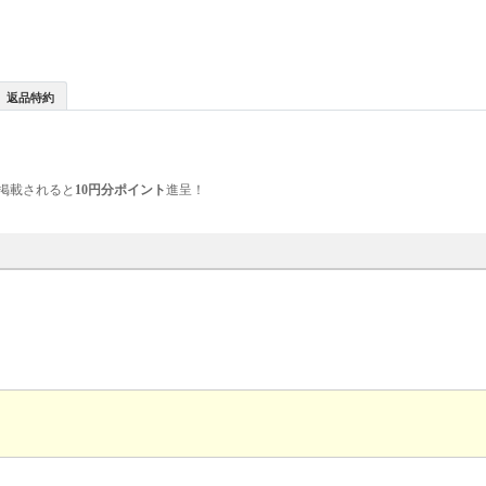
返品特約
掲載されると
10円分ポイント
進呈！