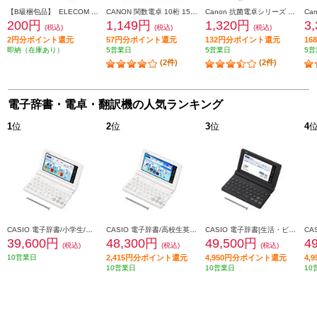
【B級梱包品】 ELECOM 電子辞書フィルム 2019年モデル SHARP用 DJP-TP033
CANON 関数電卓 10桁 154関数・機能 F-605G
Canon 抗菌電卓シリーズ 中型サイズ HS-121T
200円
1,149円
1,320円
3
(税込)
(税込)
(税込)
2円分ポイント還元
57円分ポイント還元
132円分ポイント還元
1
即納（在庫あり）
5営業日
5営業日
5営
(2件)
(2件)
電子辞書・電卓・翻訳機の人気ランキング
1
位
2
位
3
位
4
CASIO 電子辞書/小学生/ホワイト XD-SA2910
CASIO 電子辞書/高校生英語・国語強化/ホワイト XD-SA4910WE
CASIO 電子辞書[生活・ビジネス/ブラック] XD-SA6500BK
39,600円
48,300円
49,500円
4
(税込)
(税込)
(税込)
10営業日
2,415円分ポイント還元
4,950円分ポイント還元
4,
10営業日
10営業日
10