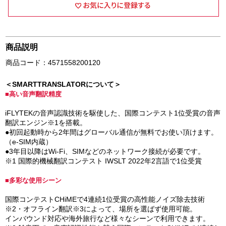
商品説明
商品コード：4571558200120
＜SMARTTRANSLATORについて＞
■高い音声翻訳精度
iFLYTEKの音声認識技術を駆使した、国際コンテスト1位受賞の音声
翻訳エンジン※1を搭載。
●初回起動時から2年間はグローバル通信が無料でお使い頂けます。
（e-SIM内蔵）
●3年目以降はWi-Fi、SIMなどのネットワーク接続が必要です。
※1 国際的機械翻訳コンテスト IWSLT 2022年2言語で1位受賞
■多彩な使用シーン
国際コンテストCHiMEで4連続1位受賞の高性能ノイズ除去技術
※2・オフライン翻訳※3によって、場所を選ばず使用可能。
インバウンド対応や海外旅行など様々なシーンで利用できます。