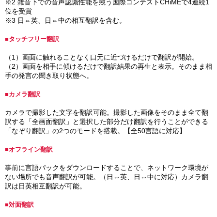
※2 雑音下での音声認識性能を競う国際コンテストCHiMEで4連続1
位を受賞
※3 日⇔英、日⇔中の相互翻訳を含む。
■タッチフリー翻訳
（1）画面に触れることなく口元に近づけるだけで翻訳が開始。
（2）画面を相手に傾けるだけで翻訳結果の再生と表示。そのまま相
手の発言の聞き取り状態へ。
■カメラ翻訳
カメラで撮影した文字を翻訳可能。撮影した画像をそのまま全て翻
訳する「全画面翻訳」と選択した部分だけ翻訳を行うことができる
「なぞり翻訳」の2つのモードを搭載。【全50言語に対応】
■オフライン翻訳
事前に言語パックをダウンロードすることで、ネットワーク環境が
ない場所でも音声翻訳が可能。（日⇔英、日⇔中に対応）カメラ翻
訳は日英相互翻訳が可能。
■対面翻訳