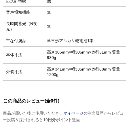
湿度計機能
無
音声報知機能
無
長時間蓄光（N夜
無
光）
主な付属品
単三形アルカリ乾電池1本
高さ305mm×幅305mm×奥行51mm 質量
本体寸法
930g
高さ341mm×幅335mm×奥行68mm 質量
外装寸法
1200g
この商品のレビュー(全0件)
商品が届いた後ご使用いただき、
マイページ
の注文履歴からレビュ
ー投稿＆採用されると
10円分ポイント
進呈