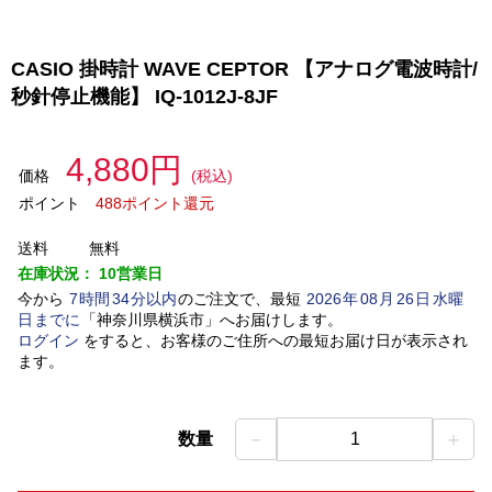
CASIO 掛時計 WAVE CEPTOR 【アナログ電波時計/
秒針停止機能】 IQ-1012J-8JF
4,880円
価格
(税込)
ポイント
488ポイント還元
送料
無料
在庫状況：
10営業日
今から
7
時間
34
分以内
のご注文で、最短
2026
年
08
月
26
日
水曜
日
までに
「
神奈川県横浜市
」
へお届けします。
ログイン
をすると、お客様のご住所への最短お届け日が表示され
ます。
－
＋
数量
1