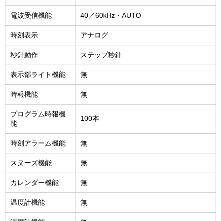
電波受信機能
40／60kHz・AUTO
時刻表示
アナログ
秒針動作
ステップ秒針
表示部ライト機能
無
時報機能
無
プログラム時報機
100本
能
時刻アラーム機能
無
スヌーズ機能
無
カレンダー機能
無
温度計機能
無