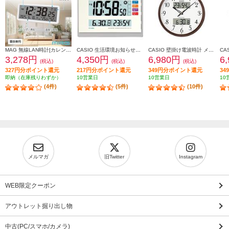
MAG 無線LAN時計[カレンダー/温度/湿度/置掛兼用] T801WHZ
CASIO 生活環境お知らせクロック 温度・湿度計付き IDL-140J-7JF
CASIO 壁掛け電波時計 メタリックブラウン ITM-650J-5JF
3,278円
4,350円
6,980円
6
(税込)
(税込)
(税込)
327円分ポイント還元
217円分ポイント還元
349円分ポイント還元
3
即納（在庫残りわずか）
10営業日
10営業日
10
(4件)
(5件)
(10件)
メルマガ
旧Twitter
Instagram
WEB限定クーポン
アウトレット掘り出し物
中古(PC/スマホ/カメラ)