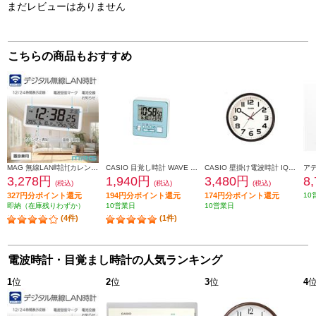
まだレビューはありません
こちらの商品もおすすめ
MAG 無線LAN時計[カレンダー/温度/湿度/置掛兼用] T801WHZ
CASIO 目覚し時計 WAVE CEPTOR 【デジタル電波時計/湿度表示付/電子音アラーム/ブルー】 DQD-805J-2JF
CASIO 壁掛け電波時計 IQ-800J-1JF
3,278円
1,940円
3,480円
8
(税込)
(税込)
(税込)
327円分ポイント還元
194円分ポイント還元
174円分ポイント還元
10
即納（在庫残りわずか）
10営業日
10営業日
(4件)
(1件)
電波時計・目覚まし時計の人気ランキング
1
位
2
位
3
位
4