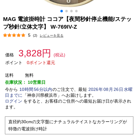
MAG 電波掛時計 ココア【夜間秒針停止機能/ステッ
プ秒針/立体文字】 W-769IV-Z
5
(2)
レビューを見る
3,828円
価格
(税込)
ポイント
0ポイント還元
送料
無料
在庫状況：
10営業日
今から
10
時間
56
分以内
のご注文で、最短
2026
年
08
月
26
日
水曜
日
までに
「
神奈川県横浜市
」
へお届けします。
ログイン
をすると、お客様のご住所への最短お届け日が表示され
ます。
直径約30cmの文字盤にナチュラルテイストなカラーリングが
特徴の電波掛け時計