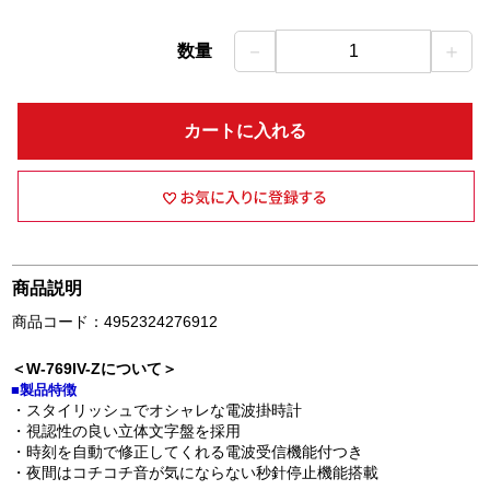
－
＋
数量
1
カートに入れる
商品説明
商品コード：4952324276912
＜W-769IV-Zについて＞
■製品特徴
・スタイリッシュでオシャレな電波掛時計
・視認性の良い立体文字盤を採用
・時刻を自動で修正してくれる電波受信機能付つき
・夜間はコチコチ音が気にならない秒針停止機能搭載