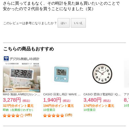
さらに買ってまもなく、その時計を見た妹も買いたいとのことで
安かったので２代目を買うことになりました（笑）
このレビューは参考になりましたか？
はい
いいえ
こちらの商品もおすすめ
MAG 無線LAN時計[カレンダー/温度/湿度/置掛兼用] T801WHZ
CASIO 目覚し時計 WAVE CEPTOR 【デジタル電波時計/湿度表示付/電子音アラーム/ブルー】 DQD-805J-2JF
CASIO 壁掛け電波時計 IQ-800J-1JF
3,278円
1,940円
3,480円
8
(税込)
(税込)
(税込)
327円分ポイント還元
194円分ポイント還元
174円分ポイント還元
10
即納（在庫残りわずか）
10営業日
10営業日
(4件)
(1件)