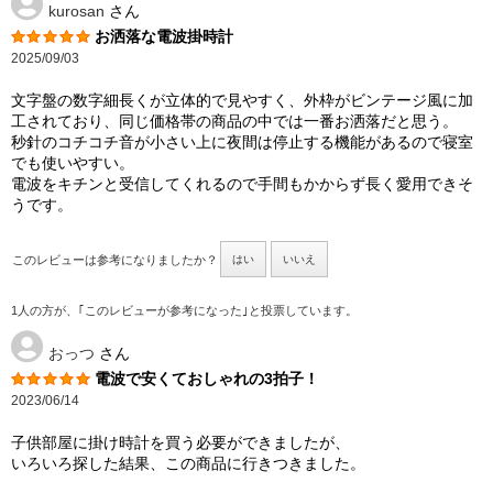
kurosan
さん
お洒落な電波掛時計
2025/09/03
文字盤の数字細長くが立体的で見やすく、外枠がビンテージ風に加
工されており、同じ価格帯の商品の中では一番お洒落だと思う。
秒針のコチコチ音が小さい上に夜間は停止する機能があるので寝室
でも使いやすい。
電波をキチンと受信してくれるので手間もかからず長く愛用できそ
うです。
このレビューは参考になりましたか？
はい
いいえ
1人の方が、｢このレビューが参考になった｣と投票しています。
おっつ
さん
電波で安くておしゃれの3拍子！
2023/06/14
子供部屋に掛け時計を買う必要ができましたが、
いろいろ探した結果、この商品に行きつきました。