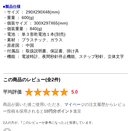
■製品仕様
・サイズ ： 290X290X48(mm)
・重量 ： 600(g)
・個装サイズ ： 300X297X65(mm)
・個装重量 ： 840(g)
・電池 ： 単３形乾電池１本(別売)
・素材 ： プラスチック、ガラス
・原産国 ： 中国
・付属品 ： 取扱説明書、保証書、掛け具
・機能 ： 電波時計、夜間秒針停止機能、ステップ秒針、立体文字
この商品のレビュー(全2件)
平均評価
5.0
商品が届いた後ご使用いただき、
マイページ
の注文履歴からレビュ
ー投稿＆採用されると
10円分ポイント
進呈
2人の方が、｢このレビューが参考になった｣と投票しています。