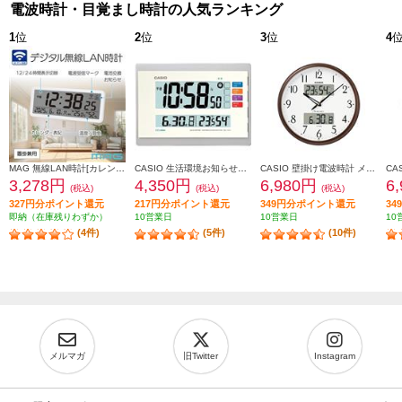
電波時計・目覚まし時計の人気ランキング
1
位
2
位
3
位
4
MAG 無線LAN時計[カレンダー/温度/湿度/置掛兼用] T801WHZ
CASIO 生活環境お知らせクロック 温度・湿度計付き IDL-140J-7JF
CASIO 壁掛け電波時計 メタリックブラウン ITM-650J-5JF
3,278円
4,350円
6,980円
6
(税込)
(税込)
(税込)
327円分ポイント還元
217円分ポイント還元
349円分ポイント還元
3
即納（在庫残りわずか）
10営業日
10営業日
10
(4件)
(5件)
(10件)
メルマガ
旧Twitter
Instagram