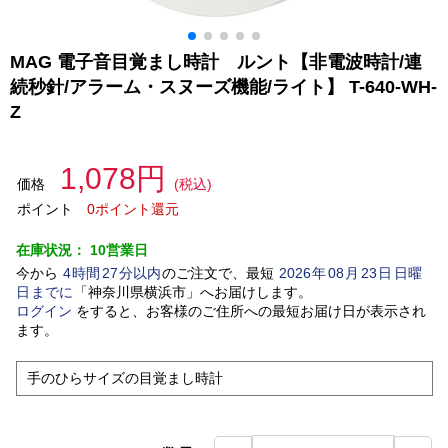
MAG 電子音目覚まし時計 ルント【非電波時計/連
続秒針/アラーム・スヌーズ機能/ライト】 T-640-WH-
Z
1,078円
価格
(税込)
ポイント
0ポイント還元
在庫状況：
10営業日
今から
4
時間
27
分以内
のご注文で、最短
2026
年
08
月
23
日
日曜
日
までに
「
神奈川県横浜市
」
へお届けします。
ログイン
をすると、お客様のご住所への最短お届け日が表示され
ます。
手のひらサイズの目覚まし時計