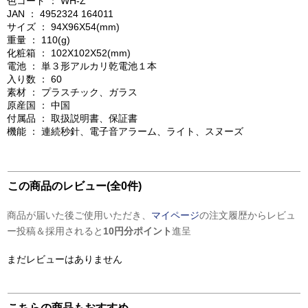
色コード ： WH-Z
JAN ： 4952324 164011
サイズ ： 94X96X54(mm)
重量 ： 110(g)
化粧箱 ： 102X102X52(mm)
電池 ： 単３形アルカリ乾電池１本
入り数 ： 60
素材 ： プラスチック、ガラス
原産国 ： 中国
付属品 ： 取扱説明書、保証書
機能 ： 連続秒針、電子音アラーム、ライト、スヌーズ
この商品のレビュー(全0件)
商品が届いた後ご使用いただき、
マイページ
の注文履歴からレビュ
ー投稿＆採用されると
10円分ポイント
進呈
まだレビューはありません
こちらの商品もおすすめ