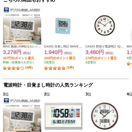
MAG 無線LAN時計[カレンダー/温度/湿度/置掛兼用] T801WHZ
CASIO 目覚し時計 WAVE CEPTOR 【デジタル電波時計/湿度表示付/電子音アラーム/ブルー】 DQD-805J-2JF
CASIO 壁掛け電波時計 IQ-800J-1JF
3,278円
1,940円
3,480円
1
(税込)
(税込)
(税込)
327円分ポイント還元
194円分ポイント還元
174円分ポイント還元
3営
即納（在庫残りわずか）
3営業日
3営業日
(4件)
(1件)
電波時計・目覚まし時計の人気ランキング
1
位
2
位
3
位
4