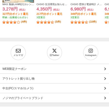
MAG 無線LAN時計[カレンダー/温度/湿度/置掛兼用] T801WHZ
CASIO 生活環境お知らせクロック 温度・湿度計付き IDL-140J-7JF
CASIO 壁掛け電波時計 メタリックブラウン ITM-650J-5JF
3,278円
4,350円
6,980円
6
(税込)
(税込)
(税込)
327円分ポイント還元
217円分ポイント還元
349円分ポイント還元
3
即納（在庫残りわずか）
3営業日
3営業日
3営
(4件)
(5件)
(10件)
メルマガ
旧Twitter
Instagram
WEB限定クーポン
アウトレット掘り出し物
中古(PC/スマホ/カメラ)
ノジマのプライベートブランド