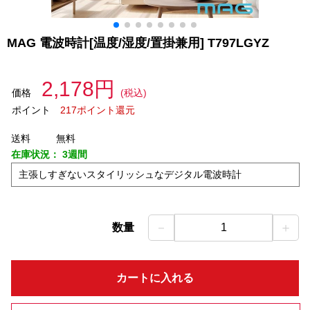
MAG 電波時計[温度/湿度/置掛兼用] T797LGYZ
2,178円
価格
(税込)
ポイント
217ポイント還元
送料
無料
在庫状況：
3週間
主張しすぎないスタイリッシュなデジタル電波時計
－
＋
数量
1
カートに入れる