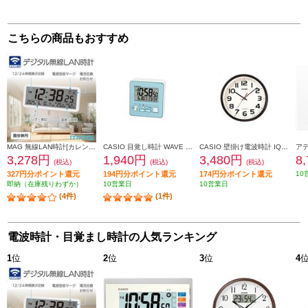
こちらの商品もおすすめ
MAG 無線LAN時計[カレンダー/温度/湿度/置掛兼用] T801WHZ
CASIO 目覚し時計 WAVE CEPTOR 【デジタル電波時計/湿度表示付/電子音アラーム/ブルー】 DQD-805J-2JF
CASIO 壁掛け電波時計 IQ-800J-1JF
3,278円
1,940円
3,480円
8
(税込)
(税込)
(税込)
327円分ポイント還元
194円分ポイント還元
174円分ポイント還元
10
即納（在庫残りわずか）
10営業日
10営業日
(4件)
(1件)
電波時計・目覚まし時計の人気ランキング
1
位
2
位
3
位
4