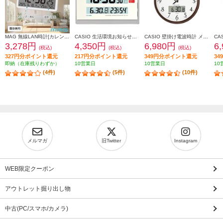
MAG 無線LAN時計[カレンダー/温度/湿度/置掛兼用] T801WHZ
CASIO 生活環境お知らせクロック 温度・湿度計付き IDL-140J-7JF
CASIO 壁掛け電波時計 メタリックブラウン ITM-650J-5JF
3,278円
4,350円
6,980円
6
(税込)
(税込)
(税込)
327円分ポイント還元
217円分ポイント還元
349円分ポイント還元
3
即納（在庫残りわずか）
10営業日
10営業日
10
(4件)
(5件)
(10件)
メルマガ
旧Twitter
Instagram
WEB限定クーポン
アウトレット掘り出し物
中古(PC/スマホ/カメラ)