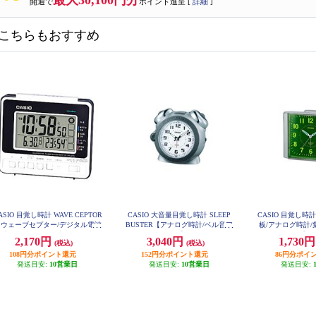
最大30,100円分
開通で
ポイント進呈 [
詳細
]
こちらもおすすめ
ASIO 目覚し時計 WAVE CEPTOR
CASIO 大音量目覚し時計 SLEEP
CASIO 目覚し
【ウェーブセプター/デジタル電波
BUSTER【アナログ時計/ベル音ア
板/アナログ時計/
計/日付表示 温/湿度表示付/生活
ラーム/シルバー】 TQ-645S-8JF
シルバー】 TQ-
2,170円
3,040円
1,730
(税込)
(税込)
環境お知らせ機能/ホワイト】 DQ
L-250J-7JF
108円分ポイント還元
152円分ポイント還元
86円分ポイ
発送目安:
10営業日
発送目安:
10営業日
発送目安: