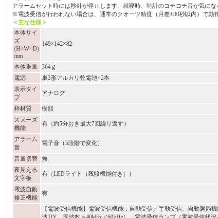
アラームセット時には秒針が停止します。就寝時、時計のコチコチ音が気にな
※電波受信が行われない場合は、通常のクオーツ精度（月差±30秒以内）で動
＜主な仕様＞
本体サイ
ズ
149×142×82
(H×W×D)
mm
本体重量
364ｇ
電源
単3形アルカリ乾電池×2本
表示タイ
アナログ
プ
枠材質
樹脂
スヌーズ
有（約5分おき最大7回繰り返す）
機能
アラーム
電子音（5段階で変化）
音
音量切替
無
夜見える
有（LEDライト（残照機能付き））
文字板
電波自動
有
修正機能
【電波受信機能】電波受信機能：自動受信／手動受信、自動選局機
波JJY、周波数＝40kHz／60kHz）、電波受信ランプ（電波受信