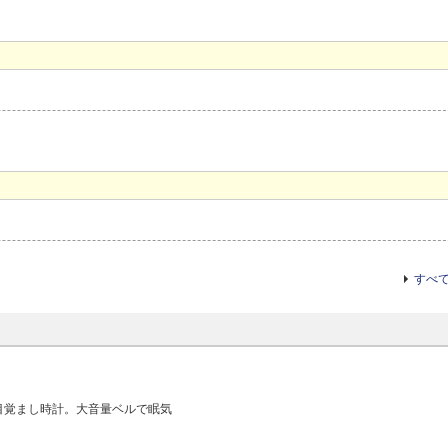
すべ
目覚まし時計。大音量ベルで眠気