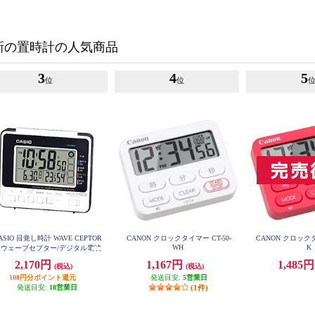
新の置時計の人気商品
3
4
5
位
位
ASIO 目覚し時計 WAVE CEPTOR
CANON クロックタイマー CT-50-
CANON クロックタ
WH
K
【ウェーブセプター/デジタル電波
計/日付表示 温/湿度表示付/生活
2,170円
1,167円
1,485
(税込)
(税込)
環境お知らせ機能/ホワイト】 DQ
L-250J-7JF
108円分ポイント還元
発送目安:
5営業日
発送目安:
10営業日
(1件)