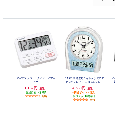
CANON クロックタイマー CT-50-
CASIO 常時点灯ライト付き電波ア
C
WH
ナログクロック TTM-160NJ-8JF
時
1,167円
4,350円
(税込)
(税込)
発送目安:
5営業日
217円分ポイント還元
(1件)
発送目安:
10営業日
(2件)