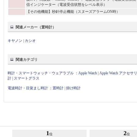
信インジケーター（電波受信状態をレベル表示）
【その他機能】秒針停止機能（スヌーズアラームON時）
関連メーカー（置時計）
キヤノン
|
カシオ
関連カテゴリ
時計・スマートウォッチ・ウェアラブル
：
Apple Watch
|
Apple Watch アクセサ
計
|
スマートグラス
電波時計・目覚まし時計
：
置時計
|
掛け時計
1
2
位
位