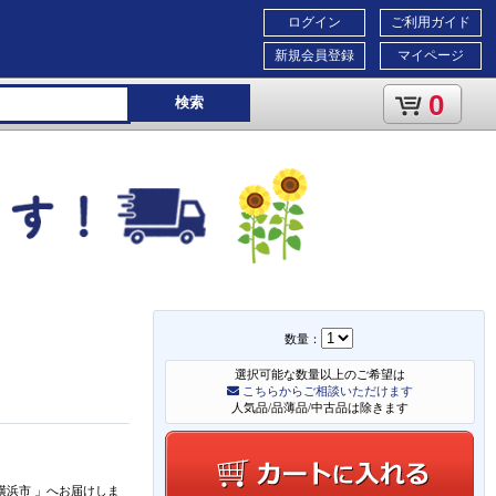
ログイン
ご利用ガイド
新規会員登録
マイページ
0
検索
数量：
選択可能な数量以上のご希望は
こちらからご相談いただけます
人気品/品薄品/中古品は除きます
横浜市
」
へお届けしま