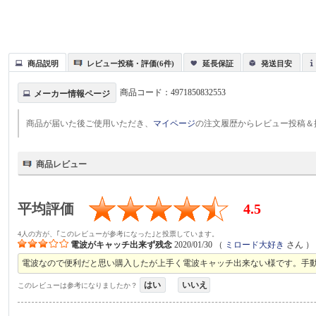
商品説明
レビュー投稿・評価(6件)
延長保証
発送目安
商品コード：
4971850832553
メーカー情報ページ
商品が届いた後ご使用いただき、
マイページ
の注文履歴からレビュー投稿＆
商品レビュー
平均評価
4.5
4人の方が、｢このレビューが参考になった｣と投票しています。
電波がキャッチ出来ず残念
2020/01/30
（
ミロード大好き
さん ）
電波なので便利だと思い購入したが上手く電波キャッチ出来ない様です。手
はい
いいえ
このレビューは参考になりましたか？