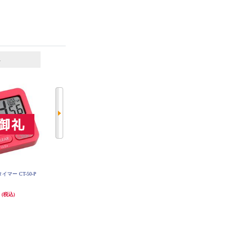
6
7
位
位
位
イマー CT-50-P
CANON クロックタイマー CT-50-
CASIO 大音量目覚し時計 SLEEP
NV
BUSTER【アナログ時計/ベル音ア
ラーム/シルバー】 TQ-645S-8JF
円
1,167円
3,040円
(税込)
(税込)
(税込)
発送目安:
3週間
152円分ポイント還元
発送目安:
10営業日