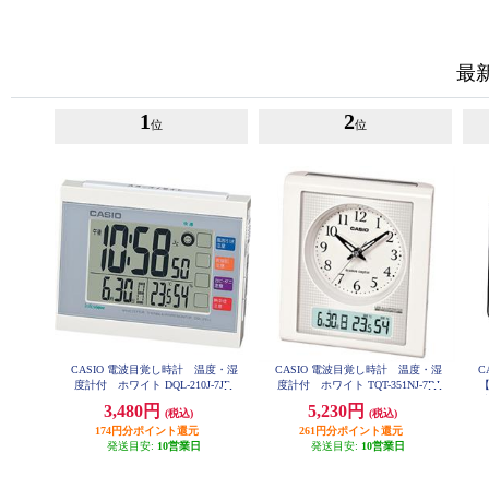
最
1
2
位
位
CASIO 電波目覚し時計 温度・湿
CASIO 電波目覚し時計 温度・湿
C
度計付 ホワイト DQL-210J-7JF
度計付 ホワイト TQT-351NJ-7BJ
F
時
3,480円
5,230円
(税込)
(税込)
174円分ポイント還元
261円分ポイント還元
発送目安:
10営業日
発送目安:
10営業日