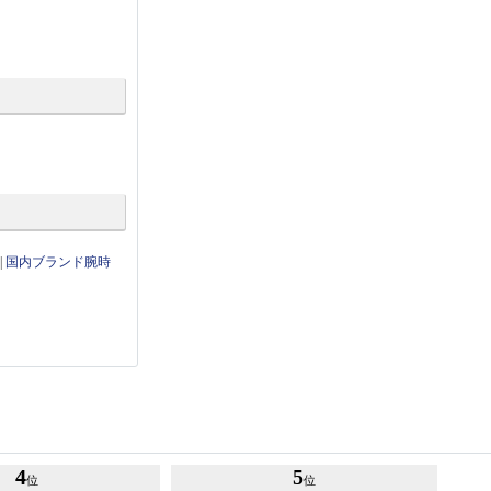
|
国内ブランド腕時
4
5
位
位