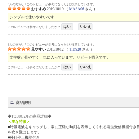
9人の方が、｢このレビューが参考になった｣と投票しています。
おすすめ
2019/10/19
（
MASA06
さん ）
シンプルで使いやすいです
はい
いいえ
このレビューは参考になりましたか？
6人の方が、｢このレビューが参考になった｣と投票しています。
見やすい
2015/10/12
（
TID920
さん ）
文字盤が見やすく、気に入っています。リピート購入です。
はい
いいえ
このレビューは参考になりましたか？
商品説明
◆TQ580J2JFの商品詳細◆
＜主な特徴＞
■時報電波をキャッチし、常に正確な時刻を表示してくれる電波受信機能付き
を吹き飛ばします。
■秒針停止機能付き