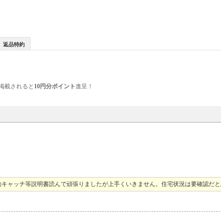
返品特約
掲載されると
10円分ポイント
進呈！
動キャッチ等説明書読んで頑張りましたが上手くいきません。住宅状況は要確認だと