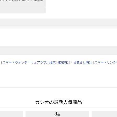
リ
|
スマートウォッチ・ウェアラブル端末
|
電波時計・目覚まし時計
|
スマートリング
カシオの最新人気商品
3
位