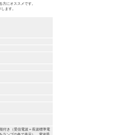
る方にオススメです。
作します。
能付き（受信電波＝長波標準電
状況をランプの色で表示）、電波受