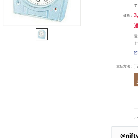
す
3
価格：
還
ま
支払方法：
こ