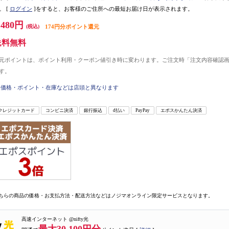
。
[
ログイン
]をすると、お客様のご住所への最短お届け日が表示されます。
,480円
(税込)
174円分ポイント還元
送料無料
元ポイントは、ポイント利用・クーポン値引き時に変わります。ご注文時「注文内容確認
す。
価格・ポイント・在庫などは店頭と異なります
クレジットカード
コンビニ決済
銀行振込
d払い
PayPay
エポスかんたん決済
ちらの商品の価格・お支払方法・配送方法などはノジマオンライン限定サービスとなります。
高速インターネット @nifty光