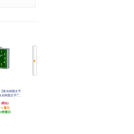
時計【集光樹脂文字
CASIO デジタル目覚まし電波時計
CASIO 目覚し時計 WAVE CEPTOR
集光樹脂文字板/
ホワイト DQD-S01J-7JF
【ウェーブセプター/アナログ電波
479-8JF
時計/秒針停止機能/ベル音アラー
円
4,350円
1,730円
(税込)
(税込)
(税込)
ム】 TQ-750J-2JF
ント還元
217円分ポイント還元
86円分ポイント還元
10営業日
発送目安:
10営業日
発送目安:
10営業日
(5件)