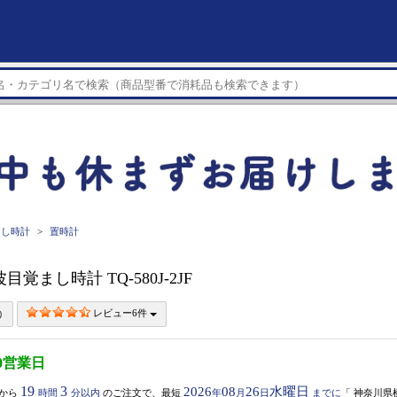
まし時計
置時計
波目覚まし時計 TQ-580J-2JF
レビュー6件
0営業日
19
3
2026
08
26
水曜日
から
時間
分以内
のご注文で、最短
年
月
日
までに
「
神奈川県