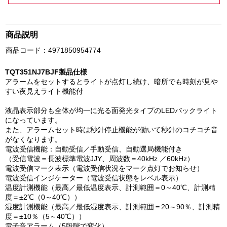
商品説明
商品コード：4971850954774
TQT351NJ7BJF製品仕様
アラームをセットするとライトが点灯し続け、暗所でも時刻が見や
すい夜見えライト機能付
液晶表示部分も全体が均一に光る面発光タイプのLEDバックライト
になっています。
また、アラームセット時は秒針停止機能が働いて秒針のコチコチ音
がなくなります。
電波受信機能：自動受信／手動受信、自動選局機能付き
（受信電波＝長波標準電波JJY、周波数＝40kHz ／60kHz）
電波受信マーク表示（電波受信状況をマーク点灯でお知らせ）
電波受信インジケーター（電波受信状態をレベル表示）
温度計測機能（最高／最低温度表示、計測範囲＝0～40℃、計測精
度＝±2℃（0～40℃））
湿度計測機能（最高／最低湿度表示、計測範囲＝20～90％、計測精
度＝±10％（5～40℃））
電子音アラーム（5段階で変化）