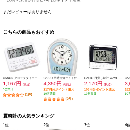
まだレビューはありません
こちらの商品もおすすめ
CANON クロックタイマー CT-50-WH
CASIO 常時点灯ライト付き電波アナログクロック TTM-160NJ-8JF
CASIO 目覚し時計 WAVE CEPTOR【ウェーブセプター/デジタル電波時計/日付表示 温/湿度表示付/生活環境お知らせ機能/ホワイト】 DQL-250J-7JF
1,167円
4,350円
2,170円
3
(税込)
(税込)
(税込)
5営業日
217円分ポイント還元
108円分ポイント還元
1
10営業日
10営業日
10
(1件)
(2件)
置時計の人気ランキング
1
位
2
位
3
位
4