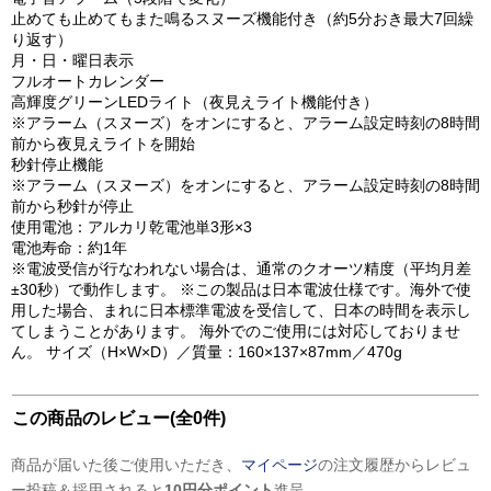
止めても止めてもまた鳴るスヌーズ機能付き（約5分おき最大7回繰
り返す）
月・日・曜日表示
フルオートカレンダー
高輝度グリーンLEDライト（夜見えライト機能付き）
※アラーム（スヌーズ）をオンにすると、アラーム設定時刻の8時間
前から夜見えライトを開始
秒針停止機能
※アラーム（スヌーズ）をオンにすると、アラーム設定時刻の8時間
前から秒針が停止
使用電池：アルカリ乾電池単3形×3
電池寿命：約1年
※電波受信が行なわれない場合は、通常のクオーツ精度（平均月差
±30秒）で動作します。 ※この製品は日本電波仕様です。海外で使
用した場合、まれに日本標準電波を受信して、日本の時間を表示し
てしまうことがあります。 海外でのご使用には対応しておりませ
ん。 サイズ（H×W×D）／質量：160×137×87mm／470g
この商品のレビュー(全0件)
商品が届いた後ご使用いただき、
マイページ
の注文履歴からレビュ
ー投稿＆採用されると
10円分ポイント
進呈