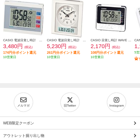
CASIO 電波目覚し時計 温度・湿度計付 ホワイト DQL-210J-7JF
CASIO 電波目覚し時計 温度・湿度計付 ホワイト TQT-351NJ-7BJF
CASIO 目覚し時計 WAVE CEPTOR【ウェーブセプター/デジタル電波時計/日付表示 温/湿度表示付/生活環境お知らせ機能/ホワイト】 DQL-250J-7JF
3,480円
5,230円
2,170円
1
(税込)
(税込)
(税込)
174円分ポイント還元
261円分ポイント還元
108円分ポイント還元
5営
10営業日
10営業日
10営業日
メルマガ
旧Twitter
Instagram
WEB限定クーポン
アウトレット掘り出し物