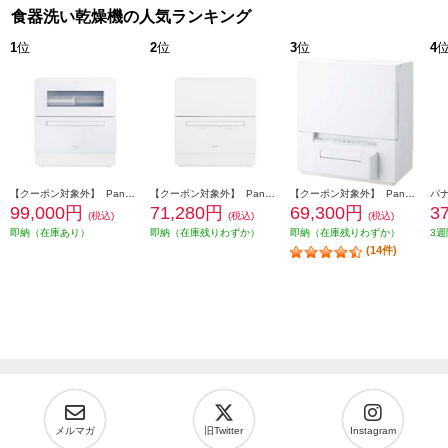
食器洗い乾燥機の人気ランキング
1
位
2
位
3
位
4
【クーポン対象外】 Panasonic 食器洗い乾燥機【洗剤自動投入/ナノイー X/ストリーム除菌洗浄搭載/エコナビ/節水/ホワイト】 NP-TZ500-W
【クーポン対象外】 Panasonic 食器洗い乾燥機【ストリーム除菌洗浄/節水/ホワイト】 NP-TA5-W
【クーポン対象外】 Panasonic 食器洗い乾燥機【スリムタイプ/分岐水栓不要のタンク式/ストリーム除菌洗浄/AIエコナビ/ECONAVI/ホワイト】 NP-TSP1-W
99,000円
71,280円
69,300円
3
(税込)
(税込)
(税込)
即納（在庫あり）
即納（在庫残りわずか）
即納（在庫残りわずか）
3週
(14件)
メルマガ
旧Twitter
Instagram