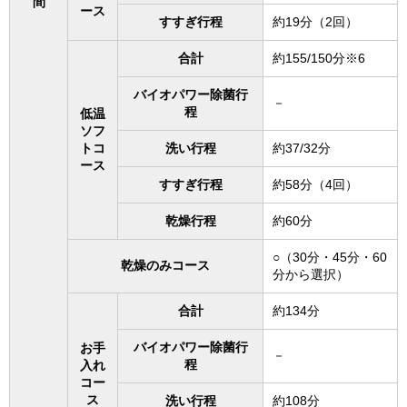
間
ース
すすぎ行程
約19分（2回）
合計
約155/150分※6
バイオパワー除菌行
－
程
低温
ソフ
トコ
洗い行程
約37/32分
ース
すすぎ行程
約58分（4回）
乾燥行程
約60分
○（30分・45分・60
乾燥のみコース
分から選択）
合計
約134分
バイオパワー除菌行
お手
－
程
入れ
コー
ス
洗い行程
約108分