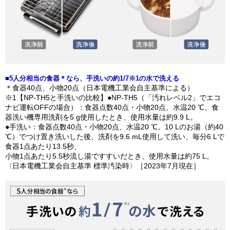
■5人分相当の食器＊なら、手洗いの約1/7※1の水で洗える
＊食器40点、小物20点（日本電機工業会自主基準による）
※1【NP-TH5と手洗いの比較】●NP-TH5（「汚れレベル2」でエコ
ナビ運転OFFの場合）：食器点数40点・小物20点、水温20 ℃、食
器洗い機専用洗剤を5 g使用したとき、使用水量は約9.9 L。
●手洗い：食器点数40点・小物20点、水温20 ℃。10 Lのお湯（約40
℃）でつけ置き洗いした後、洗剤を9.6 mL使用して洗い、毎分6 Lで
食器1点あたり13.5秒、
小物1点あたり5.5秒流し湯ですすいだとき、使用水量は約75 L。
〈日本電機工業会自主基準 標準汚染時〉［2023年7月現在］