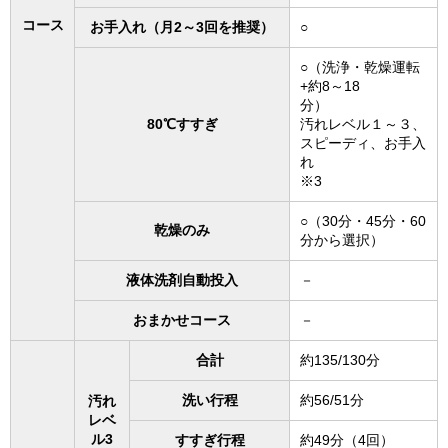
コース
お手入れ（月2～3回を推奨）
○
○（洗浄・乾燥運転
+約8～18
分）
80℃すすぎ
汚れレベル１～３、
スピーディ、お手入
れ
※3
○（30分・45分・60
乾燥のみ
分から選択）
液体洗剤自動投入
－
おまかせコース
－
合計
約135/130分
洗い行程
約56/51分
汚れ
レベ
ル3
すすぎ行程
約49分（4回）