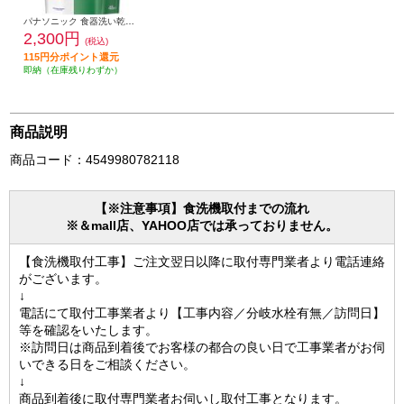
パナソニック 食器洗い乾燥機専用洗剤 ジョイ ジェルタブPRO N-JG48A
2,300円
(税込)
115円分ポイント還元
即納（在庫残りわずか）
商品説明
商品コード：4549980782118
【※注意事項】食洗機取付までの流れ
※＆mall店、YAHOO店では承っておりません。
【食洗機取付工事】ご注文翌日以降に取付専門業者より電話連絡
がございます。
↓
電話にて取付工事業者より【工事内容／分岐水栓有無／訪問日】
等を確認をいたします。
※訪問日は商品到着後でお客様の都合の良い日で工事業者がお伺
いできる日をご相談ください。
↓
商品到着後に取付専門業者お伺いし取付工事となります。