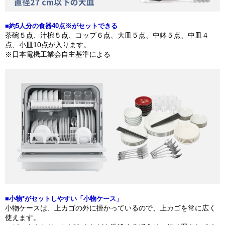
■約5人分の食器40点※がセットできる
茶碗５点、汁椀５点、コップ６点、大皿５点、中鉢５点、中皿４
点、小皿10点が入ります。​
※日本電機工業会自主基準による
■小物*がセットしやすい「小物ケース」
小物ケースは、上カゴの外に掛かっているので、上カゴを常に広く
使えます。​