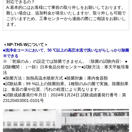
対応できるの？
A:基本的にはお客様にて事前の取り外しをお願いしております。
難しい場合は、追加料金が発生いたしますが、取り外しも可能で
ございますため、工事センターから連絡の際にご相談をお願いし
ます。
＜NP-TH5-Wについて＞
■洗浄全コースにおいて、50 ℃以上の高圧水流で洗いながらしっかり除菌
※できる
※ 「乾燥のみ」の設定では除菌できません。〈除菌の試験内容〉 ●
試験機関：（一財）日本食品分析センター●試験方法：寒天平板培養
法
●除菌方法：加熱高温水噴射方式 ●除菌対象：庫内食器類
●試験結果：99 %以上の除菌効果。1種類のみの菌で実施。除菌効果
は、食器の量や位置、汚れの程度により異なります。
●試験成績書発行年月日：2024年1月24日 試験成績書発行番号：第
23120453001-0101号​