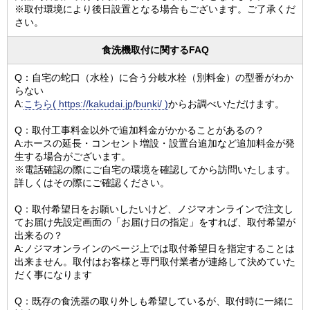
※取付環境により後日設置となる場合もございます。ご了承くだ
さい。
食洗機取付に関するFAQ
Q：自宅の蛇口（水栓）に合う分岐水栓（別料金）の型番がわか
らない
A:
こちら( https://kakudai.jp/bunki/ )
からお調べいただけます。
Q：取付工事料金以外で追加料金がかかることがあるの？
A:ホースの延長・コンセント増設・設置台追加など追加料金が発
生する場合がございます。
※電話確認の際にご自宅の環境を確認してから訪問いたします。
詳しくはその際にご確認ください。
Q：取付希望日をお願いしたいけど、ノジマオンラインで注文し
てお届け先設定画面の「お届け日の指定」をすれば、取付希望が
出来るの？
A:ノジマオンラインのページ上では取付希望日を指定することは
出来ません。取付はお客様と専門取付業者が連絡して決めていた
だく事になります
Q：既存の食洗器の取り外しも希望しているが、取付時に一緒に