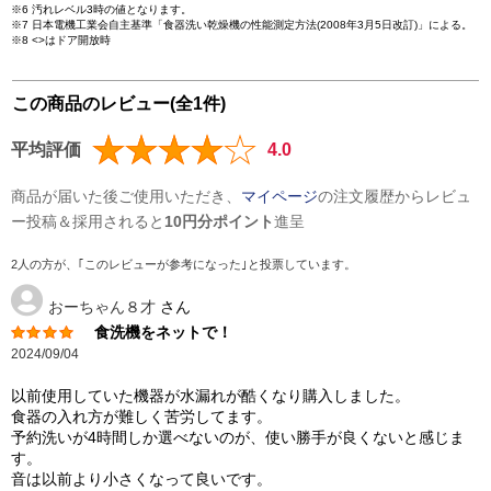
※6 汚れレベル3時の値となります。
※7 日本電機工業会自主基準「食器洗い乾燥機の性能測定方法(2008年3月5日改訂)」による。
※8 <>はドア開放時
この商品のレビュー(全1件)
平均評価
4.0
商品が届いた後ご使用いただき、
マイページ
の注文履歴からレビュ
ー投稿＆採用されると
10円分ポイント
進呈
2人の方が、｢このレビューが参考になった｣と投票しています。
おーちゃん８才
さん
食洗機をネットで！
2024/09/04
以前使用していた機器が水漏れが酷くなり購入しました。
食器の入れ方が難しく苦労してます。
予約洗いが4時間しか選べないのが、使い勝手が良くないと感じま
す。
音は以前より小さくなって良いです。