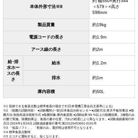
約 幅550×奥行344
本体外形寸法※8
＜579＞×高さ
598mm
製品質量
約19kg
電源コードの長さ
約1.9m
アース線の長さ
約2m
給･排
給水
約1.2m
水ホー
スの長
排水
約1m
さ
庫内容積
約50L
※1 収納できる食器点数は標準食器の場合です(日本電機工業会自主基準による)
※2 〈除菌の試験内容〉 ●試験機関:(一財)日本食品分析センター●試験方法:寒天平板培養法 ●除
菌方法:加熱高温水噴射方式 ●除菌対象:庫内食器類 ●試験結果:99 %以上の除菌効果。1種類のみ
の菌で実施。除菌効果は、食器の量や位置、汚れの程度により異なります。●試験成績書発行年
月日:2024年1月24日 試験成績書発行番号:第23120453001-0101号​
※3 「低温ソフト」、「乾燥のみ」選択時は使用不可となります。
※4 標準食器点数時
※5 エコナビ運転すると、短くなります。