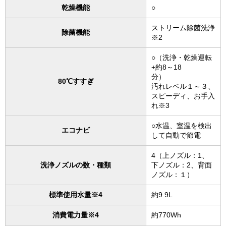
乾燥機能
○
ストリーム除菌洗浄
除菌機能
※2
○（洗浄・乾燥運転
+約8～18
分）
80℃すすぎ
汚れレベル１～３、
スピーディ、お手入
れ※3
○水温、室温を検出
エコナビ
して自動で節電
4（上ノズル：1、
洗浄ノズルの数・種類
下ノズル：2、背面
ノズル：１）
標準使用水量※4
約9.9L
消費電力量※4
約770Wh