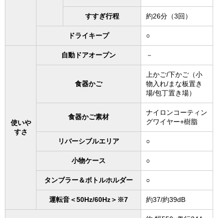
すすぎ行程
約26分（3回）
ドライキープ
○
自動ドアオープン
－
上かご/下かご（小
食器かご
物入れ/まな板置き
場/包丁置き場）
ナイロンコーティン
食器かご素材
グワイヤー+樹脂
使いや
すさ
リバーシブルエリア
○
小物ケース
○
タンブラー＆ボトルホルダー
○
運転音＜50Hz/60Hz＞※7
約37/約39dB