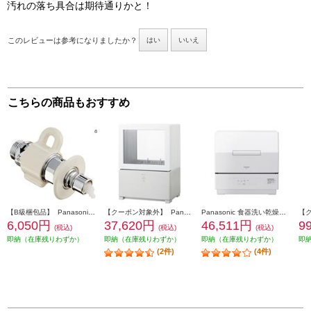
汚れの落ち具合は期待通りかと！
このレビューは参考になりましたか？
はい
いいえ
こちらの商品もおすすめ
【B級梱包品】 Panasonic Panasonic 食器洗い機用分岐コック CBG351
【クーポン対象外】 Panasonic 食器洗い乾燥機 SOLOTA(ソロタ)【パーソナル食洗機/ストリーム除菌洗浄/フロントオープン/ホワイト】 NP-TML1
Panasonic 食器洗い乾燥機 【ストリーム除菌洗浄/少人数向け/プチタイプ/ホワイト】 NP-TCR5-W
6,050円
37,620円
46,511円
9
(税込)
(税込)
(税込)
即納（在庫残りわずか）
即納（在庫残りわずか）
即納（在庫残りわずか）
即
(2件)
(4件)