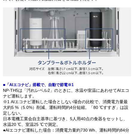
■「AIエコナビ」搭載で、自動で節電※1
NP-TH5は「汚れレベル2」のときに、水温や室温にあわせてAIエコ
ナビ運転します。​
※1 AIエコナビ運転した場合としない場合の比較で、消費電力量最
大約5 %（5.0%）削減、運転時間約4分短縮。「80 ℃すすぎ」は設
定しない。
日本電機工業会自主基準に基づき、5人用40点の食器をセットし、
水温20 ℃、室温25 ℃で測定。
●AIエコナビ運転した場合：消費電力量約730 Wh、運転時間約84分