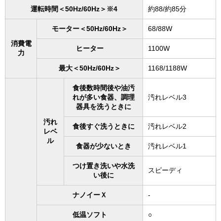
運転時間＜50Hz/60Hz＞※4
約88/約85分
モーター＜50Hz/60Hz＞
68/88W
消費電
ヒーター
1100W
力
最大＜50Hz/60Hz＞
1168/1188W
食後数時間後や油汚
れが多い食器、調理
汚れレベル3
器具を洗うときに
汚れ
食後すぐ洗うときに
汚れレベル2
レベ
ル
食器が少ないとき
汚れレベル1
つけ置き洗いや水洗
スピーディ
い後に
ナノイーＸ
-
低温ソフト
○