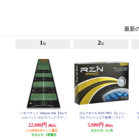
最新
1
2
位
位
パターマット Wellputt Mat【3m/ウ
ゴルフボール RZN PRO 【レジン
ゴ
ェルパット/ゴルフパッド/グリー
ゴルフ/レジンコア採用/ソフトウ
ン/メインモデル】
レタンカバー/ハイエンドモデ
22,686円
5,980円
(税込)
(税込)
ル】
1,134円分ポイント還元
発送目安:
1ヶ月
発送目安:
3営業日