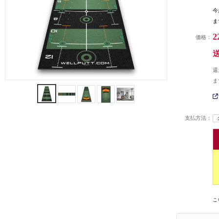
今
ま
2
価格：
還
ま
支払方法：
こ