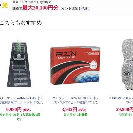
高速インターネット @nifty光
最大30,100円分
開通で
ポイント進呈 [
詳細
]
こちらもおすすめ
ターマット Wellstroke Lefty【18
ゴルフボール RZN MS-TOUR 【レ
TOBIEMON キ
度/左利き用/ウェルパット/スウィ
ジンゴルフ/3ピース構造/ソフトウ
ワイ
ングアーク/パター練習】
レタンカバー】
9,980円
3,942円
29,800
(税込)
(税込)
発送目安:
未定（入荷次第お届
発送目安:
3営業日
発送目安:
け）