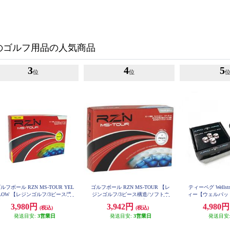
のゴルフ用品の人気商品
3
4
5
位
位
ルフボール RZN MS-TOUR YEL
ゴルフボール RZN MS-TOUR 【レ
ティーペグ Wellst
LOW 【レジンゴルフ/3ピース構
ジンゴルフ/3ピース構造/ソフトウ
ィー【ウェルパッ
造/ソフトウレタンカバー/イエロ
レタンカバー】
ーク/パタ
3,980円
3,942円
4,980
(税込)
(税込)
ーカラーモデル】
発送目安:
3営業日
発送目安:
3営業日
発送目安