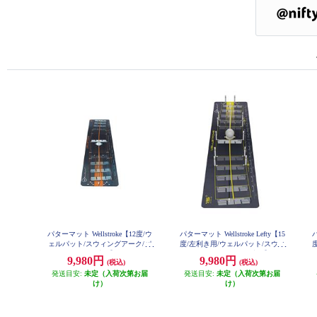
パターマット Wellstroke【12度/ウ
パターマット Wellstroke Lefty【15
パ
ェルパット/スウィングアーク/パ
度/左利き用/ウェルパット/スウィ
ター練習】
ングアーク/パター練習】
9,980円
9,980円
(税込)
(税込)
発送目安:
未定（入荷次第お届
発送目安:
未定（入荷次第お届
け）
け）