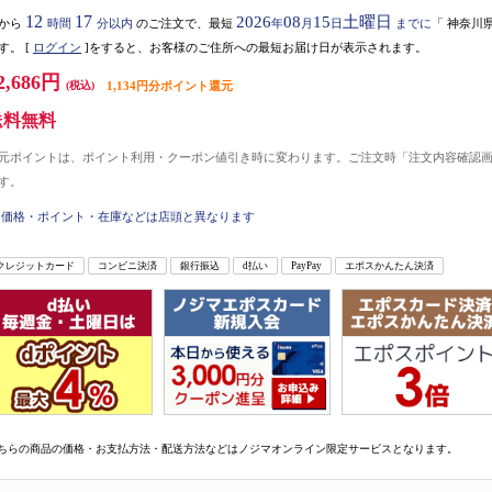
12
17
2026
08
15
土曜日
から
時間
分以内
のご注文で、最短
年
月
日
までに
「
神奈川
す。
[
ログイン
]をすると、お客様のご住所への最短お届け日が表示されます。
2,686円
(税込)
1,134円分ポイント還元
送料無料
元ポイントは、ポイント利用・クーポン値引き時に変わります。ご注文時「注文内容確認
す。
価格・ポイント・在庫などは店頭と異なります
クレジットカード
コンビニ決済
銀行振込
d払い
PayPay
エポスかんたん決済
ちらの商品の価格・お支払方法・配送方法などはノジマオンライン限定サービスとなります。