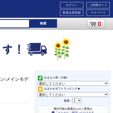
ログイン
ご利用ガイド
新規会員登録
マイページ
0
検索
おまもり便（小物）
リーン/メインモデ
おまかせギフトラッピング★
数量：
選択可能な数量以上のご希望は
こちらからご相談いただけます