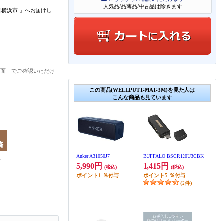
人気品/品薄品/中古品は除きます
県横浜市
」
へお届けし
画面」でご確認いただけ
この商品(WELLPUTT-MAT-3M)を見た人は
こんな商品も見ています
Anker A31050J7
BUFFALO BSCR120U3CBK
5,990円
1,415円
(税込)
(税込)
ポイント
1
％付与
ポイント
5
％付与
(2件)