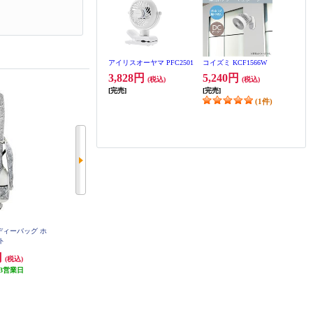
アイリスオーヤマ PFC2501
コイズミ KCF1566W
3,828円
5,240円
(税込)
(税込)
[完売]
[完売]
(1件)
ャディーバッグ ホ
パターマット Wellstroke【18度/ウ
TOBIEMON フード付スタンドクラ
ト
ェルパット/スウィングアーク/パ
ブケース クリアブラック
ター練習】
円
8,218円
12,800円
(税込)
(税込)
(税込)
3営業日
410円分ポイント還元
発送目安:
3営業日
発送目安:
3営業日