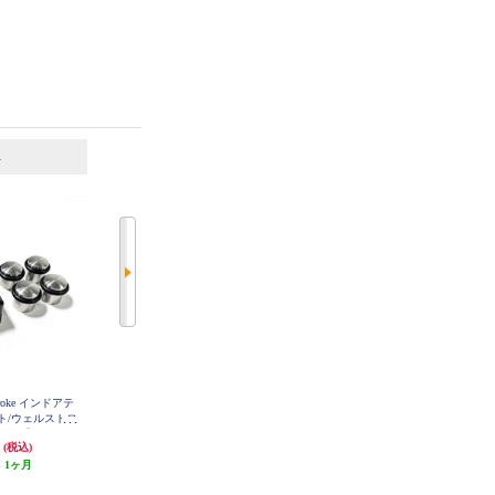
6
7
位
位
位
roke インドアテ
パターマット Wellputt Mat【4m/ウ
パターマット Wellstroke【12度/ウ
ト/ウェルストロ
ェルパット/ゴルフパッド/グリー
ェルパット/スウィングアーク/パ
ー練習】
ン/メインモデル】
ター練習】
円
29,800円
9,980円
(税込)
(税込)
(税込)
:
1ヶ月
発送目安:
10営業日
発送目安:
未定（入荷次第お届
け）