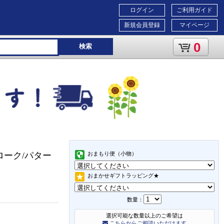
ログイン
ご利用ガイド
新規会員登録
マイページ
0
検索
トローク/パター
おまもり便（小物）
おまかせギフトラッピング★
数量：
選択可能な数量以上のご希望は
こちらからご相談いただけます