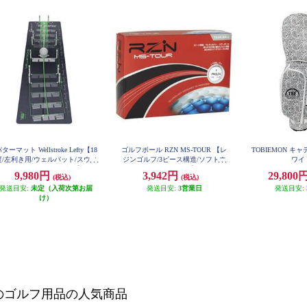
ターマット Wellstroke Lefty【18
ゴルフボール RZN MS-TOUR 【レ
TOBIEMON キ
度/左利き用/ウェルパット/スウィ
ジンゴルフ/3ピース構造/ソフトウ
ワイ
ングアーク/パター練習】
レタンカバー】
9,980円
3,942円
29,800
(税込)
(税込)
発送目安:
未定（入荷次第お届
発送目安:
3営業日
発送目安:
け）
のゴルフ用品の人気商品