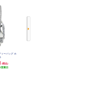
ャディーバッグ ホ
パターマット Wellputt Mat【3m/ウ
パターマット Wellstroke【18度/ウ
ト
ェルパット/ゴルフパッド/グリー
ェルパット/スウィングアーク/パ
ン/メインモデル】
ター練習】
円
22,686円
8,218円
(税込)
(税込)
(税込)
3営業日
1,134円分ポイント還元
410円分ポイント還元
発送目安:
3営業日
発送目安:
3営業日