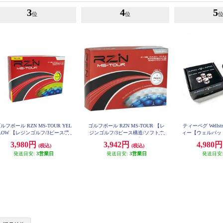
3
4
5
位
位
ルフボール RZN MS-TOUR YEL
ゴルフボール RZN MS-TOUR 【レ
ティーペグ Wellst
LOW 【レジンゴルフ/3ピース構
ジンゴルフ/3ピース構造/ソフトウ
ィー【ウェルパッ
造/ソフトウレタンカバー/イエロ
レタンカバー】
ーク/パタ
3,980円
3,942円
4,980
(税込)
(税込)
ーカラーモデル】
発送目安:
3営業日
発送目安:
3営業日
発送目安