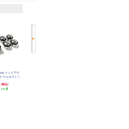
6
7
位
位
位
roke インドアテ
パターマット Wellputt Mat【4m/ウ
パターマット Wellstroke【12度/ウ
ト/ウェルストロ
ェルパット/ゴルフパッド/グリー
ェルパット/スウィングアーク/パ
ー練習】
ン/メインモデル】
ター練習】
円
29,800円
9,980円
(税込)
(税込)
(税込)
:
1ヶ月
発送目安:
10営業日
発送目安:
未定（入荷次第お届
け）