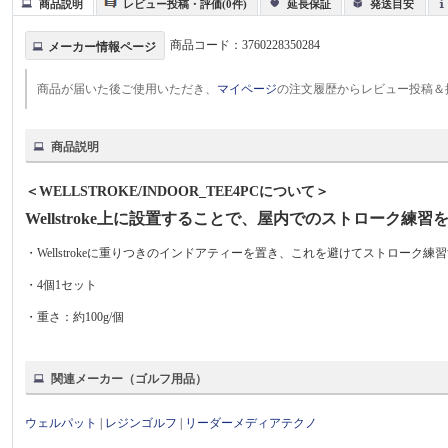
商品説明
レビュー投稿・評価(0件)
延長保証
発送目安
商品コード：
3760228350284
メーカー情報ページ
商品が届いた後ご使用いただき、
マイページ
の注文履歴からレビュー投稿＆
商品説明
＜WELLSTROKE/INDOOR_TEE4PCについて＞
Wellstroke上に設置することで、屋内でのストローク練
・Wellstrokeに重りつきのインドアティーを置き、これを避けてストロー
・4個1セット
・重さ：約100g/個
関連メーカー（ゴルフ用品）
ウェルパット
|
レジンゴルフ
|
リーダーメディアテクノ