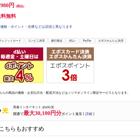
,980円
(税込)
送料無料
価格・ポイント・在庫などは店頭と異なります
クレジットカード
コンビニ決済
銀行振込
d払い
PayPay
エポスかんたん決済
ちらの商品の価格・お支払方法・配送方法などはノジマオンライン限定サービスとなります。
高速インターネット @nifty光
最大30,100円分
開通で
ポイント進呈 [
詳細
]
こちらもおすすめ