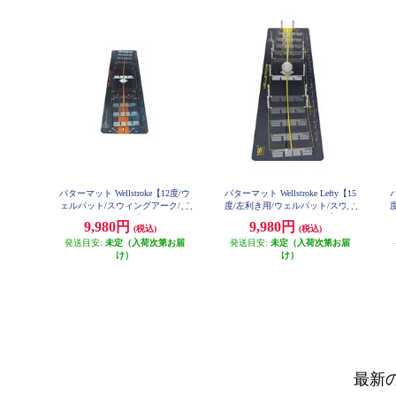
パターマット Wellstroke【12度/ウ
パターマット Wellstroke Lefty【15
パ
ェルパット/スウィングアーク/パ
度/左利き用/ウェルパット/スウィ
ター練習】
ングアーク/パター練習】
9,980円
9,980円
(税込)
(税込)
発送目安:
未定（入荷次第お届
発送目安:
未定（入荷次第お届
け）
け）
最新