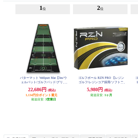
1
2
位
位
パターマット Wellputt Mat【3m/ウ
ゴルフボール RZN PRO 【レジン
ゴ
ェルパット/ゴルフパッド/グリー
ゴルフ/レジンコア採用/ソフトウ
ン/メインモデル】
レタンカバー/ハイエンドモデ
22,686円
5,980円
(税込)
(税込)
ル】
1,134円分ポイント還元
発送目安:
1ヶ月
発送目安:
3営業日