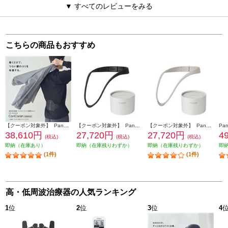
▼ すべてのレビューをみる
こちらの商品もおすすめ
【クーポン対象外】 Panasonic 高周波治療器 コリコランワイド 腰用 ブラック EW-RA550W-K
【クーポン対象外】 Panasonic 高周波治療器 CoriCoran（コリコラン）ループ [家庭用高周波治療器/ブラック] EW-RA520-K
【クーポン対象外】 Panasonic 高周波治療器 CoriCoran（コリコラン）ループ [家庭用高周波治療器/グレージュ] EW-RA520-H
38,610円
27,720円
27,720円
4
(税込)
(税込)
(税込)
即納（在庫あり）
即納（在庫残りわずか）
即納（在庫残りわずか）
即
(1件)
(1件)
高・低周波治療器の人気ランキング
1
位
2
位
3
位
4