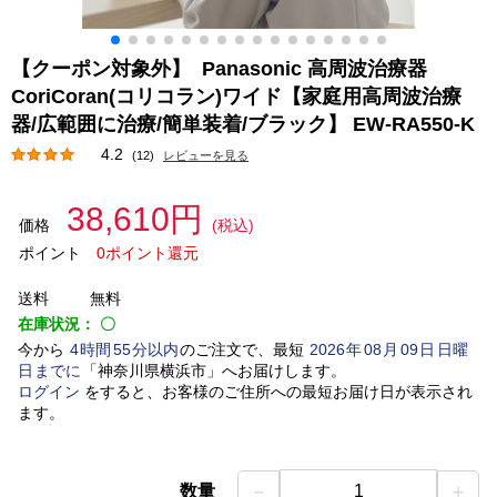
【クーポン対象外】 Panasonic 高周波治療器
CoriCoran(コリコラン)ワイド【家庭用高周波治療
器/広範囲に治療/簡単装着/ブラック】 EW-RA550-K
4.2
(12)
レビューを見る
38,610円
価格
(税込)
ポイント
0ポイント還元
送料
無料
在庫状況：
〇
今から
4
時間
55
分以内
のご注文で、最短
2026
年
08
月
09
日
日曜
日
までに
「
神奈川県横浜市
」
へお届けします。
ログイン
をすると、お客様のご住所への最短お届け日が表示され
ます。
－
＋
数量
1