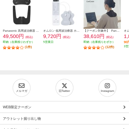
Panasonic 高周波治療器 CoriCoran（コリコラン） ワイド３Ｄ 肩専用 ブラック EW-RA560-K
オムロン 低周波治療器 ホワイト HV-F230-JE3
【クーポン対象外】 Panasonic 高周波治療器 CoriCoran(コリコラン)ワイド【家庭用高周波治療器/広範囲に治療/簡単装着/ブラック】 EW-RA550-K
49,500円
9,720円
38,610円
1
(税込)
(税込)
(税込)
即納（在庫残りわずか）
5営業日
即納（在庫残りわずか）
9
3営
(1件)
(12件)
メルマガ
旧Twitter
Instagram
WEB限定クーポン
アウトレット掘り出し物