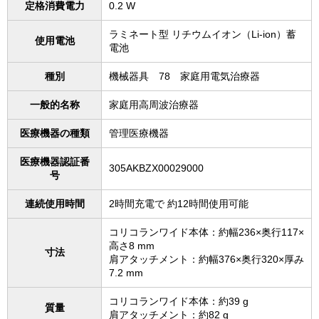
定格消費電力
0.2 W
ラミネート型 リチウムイオン（Li-ion）蓄
使用電池
電池
種別
機械器具 78 家庭用電気治療器
一般的名称
家庭用高周波治療器
医療機器の種類
管理医療機器
医療機器認証番
305AKBZX00029000
号
連続使用時間
2時間充電で 約12時間使用可能
コリコランワイド本体：約幅236×奥行117×
高さ8 mm
寸法
肩アタッチメント：約幅376×奥行320×厚み
7.2 mm
コリコランワイド本体：約39 g
質量
肩アタッチメント：約82 g