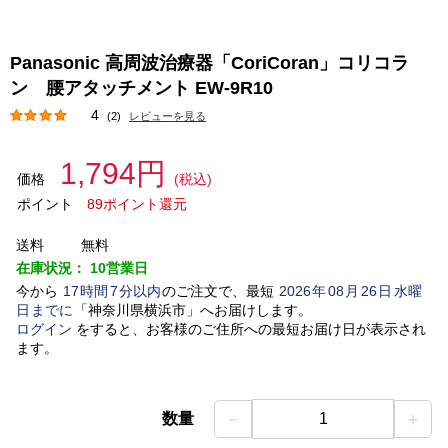
Panasonic 高周波治療器「CoriCoran」コリコラ
ン 腰アタッチメント EW-9R10
4
(2)
レビューを見る
1,794円
価格
(税込)
ポイント
89ポイント還元
送料
無料
在庫状況：
10営業日
今から
17
時間
7
分以内
のご注文で、最短
2026
年
08
月
26
日
水曜
日
までに
「
神奈川県横浜市
」
へお届けします。
ログイン
をすると、お客様のご住所への最短お届け日が表示され
ます。
－
＋
数量
1