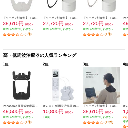
【クーポン対象外】 Panasonic 高周波治療器 CoriCoran(コリコラン)ワイド【家庭用高周波治療器/広範囲に治療/簡単装着/グレージュ】 EW-RA550-H
【クーポン対象外】 Panasonic 高周波治療器 CoriCoran（コリコラン）ループ [家庭用高周波治療器/ブラック] EW-RA520-K
【クーポン対象外】 Panasonic 高周波治療器 CoriCoran（コリコラン）ループ [家庭用高周波治療器/グレージュ] EW-RA520-H
38,610円
27,720円
27,720円
4
(税込)
(税込)
(税込)
即納（在庫残りわずか）
即納（在庫残りわずか）
即納（在庫残りわずか）
即
(3件)
(1件)
高・低周波治療器の人気ランキング
1
位
2
位
3
位
4
Panasonic 高周波治療器 CoriCoran（コリコラン） ワイド３Ｄ 肩専用 ブラック EW-RA560-K
オムロン 低周波治療器 ホワイト HV-F230-JE3
【クーポン対象外】 Panasonic 高周波治療器 CoriCoran(コリコラン)ワイド【家庭用高周波治療器/広範囲に治療/簡単装着/ブラック】 EW-RA550-K
49,500円
10,800円
38,610円
1
(税込)
(税込)
(税込)
即納（在庫残りわずか）
3週間
即納（在庫残りわずか）
7
即
(1件)
(12件)