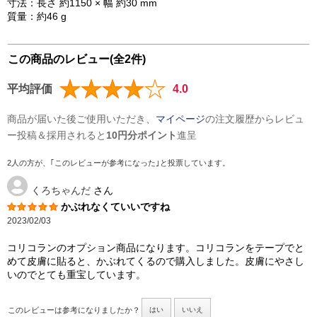
寸法：長さ 約1150 × 幅 約30 mm
質量：約46 g
この商品のレビュー(全2件)
平均評価
4.0
商品が届いた後ご使用いただき、
マイページ
の注文履歴からレビュ
ー投稿＆採用されると
10円分ポイント
進呈
2人の方が、｢このレビューが参考になった｣と投票しています。
くろちゃんだ
さん
かぶれなくていいですね
2023/02/03
コリコランのオプション商品になります。コリコランをテープでと
めて皮膚に貼ると、かぶれてくるので購入しました。皮膚にやさし
いのでとても重宝しています。
このレビューは参考になりましたか？
はい
いいえ