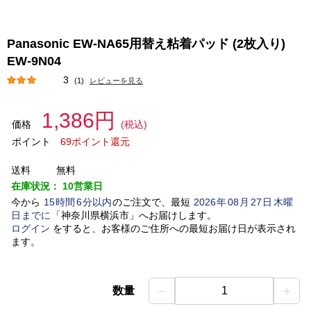
Panasonic EW-NA65用替え粘着パッド (2枚入り)
EW-9N04
3
(1)
レビューを見る
1,386円
価格
(税込)
ポイント
69ポイント還元
送料
無料
在庫状況：
10営業日
今から
15
時間
6
分以内
のご注文で、最短
2026
年
08
月
27
日
木曜
日
までに
「
神奈川県横浜市
」
へお届けします。
ログイン
をすると、お客様のご住所への最短お届け日が表示され
ます。
－
＋
数量
1