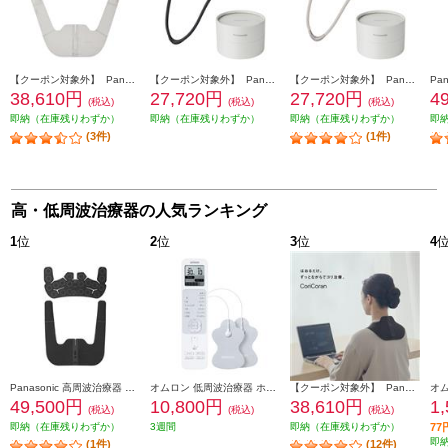
【クーポン対象外】 Panasonic 高周波治療器 CoriCoran(コリコラン)ワイド【家庭用高周波治療器/広範囲に治療/簡単装着/グレージュ】 EW-RA550-H
【クーポン対象外】 Panasonic 高周波治療器 CoriCoran（コリコラン）ループ [家庭用高周波治療器/ブラック] EW-RA520-K
【クーポン対象外】 Panasonic 高周波治療器 CoriCoran（コリコラン）ループ [家庭用高周波治療器/グレージュ] EW-RA520-H
38,610円
27,720円
27,720円
4
(税込)
(税込)
(税込)
即納（在庫残りわずか）
即納（在庫残りわずか）
即納（在庫残りわずか）
即
(3件)
(1件)
高・低周波治療器の人気ランキング
1
位
2
位
3
位
4
Panasonic 高周波治療器 CoriCoran（コリコラン） ワイド３Ｄ 肩専用 ブラック EW-RA560-K
オムロン 低周波治療器 ホワイト HV-F230-JE3
【クーポン対象外】 Panasonic 高周波治療器 CoriCoran(コリコラン)ワイド【家庭用高周波治療器/広範囲に治療/簡単装着/ブラック】 EW-RA550-K
49,500円
10,800円
38,610円
1
(税込)
(税込)
(税込)
即納（在庫残りわずか）
3週間
即納（在庫残りわずか）
7
即
(1件)
(12件)