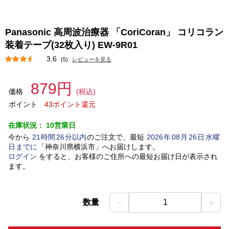
Panasonic 高周波治療器 「CoriCoran」 コリコラン
装着テープ(32枚入り) EW-9R01
3.6
(5)
レビューを見る
879円
価格
(税込)
ポイント
43ポイント還元
在庫状況：
10営業日
今から
21
時間
26
分以内
のご注文で、最短
2026
年
08
月
26
日
水曜
日
までに
「
神奈川県横浜市
」
へお届けします。
ログイン
をすると、お客様のご住所への最短お届け日が表示され
ます。
－
＋
数量
1