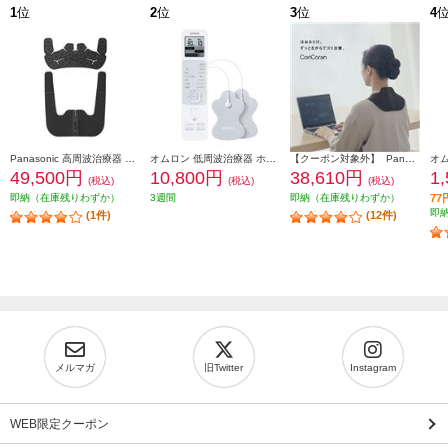
1
位
2
位
3
位
4
Panasonic 高周波治療器 CoriCoran（コリコラン） ワイド３Ｄ 肩専用 ブラック EW-RA560-K
オムロン 低周波治療器 ホワイト HV-F230-JE3
【クーポン対象外】 Panasonic 高周波治療器 CoriCoran(コリコラン)ワイド【家庭用高周波治療器/広範囲に治療/簡単装着/ブラック】 EW-RA550-K
49,500円
10,800円
38,610円
1
(税込)
(税込)
(税込)
即納（在庫残りわずか）
3週間
即納（在庫残りわずか）
7
即
(1件)
(12件)
メルマガ
旧Twitter
Instagram
WEB限定クーポン