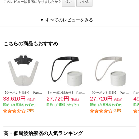
このレビューは参考になりましたか？
はい
いいえ
▼ すべてのレビューをみる
こちらの商品もおすすめ
【クーポン対象外】 Panasonic 高周波治療器 CoriCoran(コリコラン)ワイド【家庭用高周波治療器/広範囲に治療/簡単装着/グレージュ】 EW-RA550-H
【クーポン対象外】 Panasonic 高周波治療器 CoriCoran（コリコラン）ループ [家庭用高周波治療器/ブラック] EW-RA520-K
【クーポン対象外】 Panasonic 高周波治療器 CoriCoran（コリコラン）ループ [家庭用高周波治療器/グレージュ] EW-RA520-H
38,610円
27,720円
27,720円
4
(税込)
(税込)
(税込)
即納（在庫残りわずか）
即納（在庫残りわずか）
即納（在庫残りわずか）
即
(3件)
(1件)
高・低周波治療器の人気ランキング