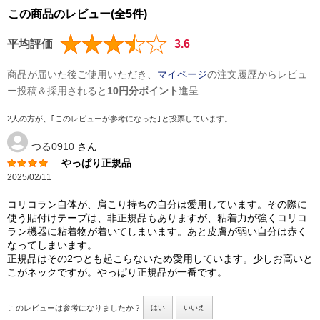
この商品のレビュー(全5件)
平均評価
3.6
商品が届いた後ご使用いただき、
マイページ
の注文履歴からレビュ
ー投稿＆採用されると
10円分ポイント
進呈
2人の方が、｢このレビューが参考になった｣と投票しています。
つる0910
さん
やっぱり正規品
2025/02/11
コリコラン自体が、肩こり持ちの自分は愛用しています。その際に
使う貼付けテープは、非正規品もありますが、粘着力が強くコリコ
ラン機器に粘着物が着いてしまいます。あと皮膚が弱い自分は赤く
なってしまいます。
正規品はその2つとも起こらないため愛用しています。少しお高いと
こがネックですが。やっぱり正規品が一番です。
このレビューは参考になりましたか？
はい
いいえ