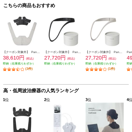
こちらの商品もおすすめ
【クーポン対象外】 Panasonic 高周波治療器 CoriCoran(コリコラン)ワイド【家庭用高周波治療器/広範囲に治療/簡単装着/グレージュ】 EW-RA550-H
【クーポン対象外】 Panasonic 高周波治療器 CoriCoran（コリコラン）ループ [家庭用高周波治療器/ブラック] EW-RA520-K
【クーポン対象外】 Panasonic 高周波治療器 CoriCoran（コリコラン）ループ [家庭用高周波治療器/グレージュ] EW-RA520-H
38,610円
27,720円
27,720円
4
(税込)
(税込)
(税込)
即納（在庫残りわずか）
即納（在庫残りわずか）
即納（在庫残りわずか）
即
(3件)
(1件)
高・低周波治療器の人気ランキング
1
位
2
位
3
位
4