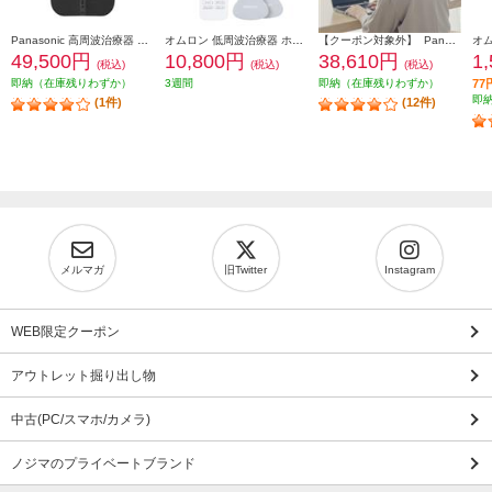
Panasonic 高周波治療器 CoriCoran（コリコラン） ワイド３Ｄ 肩専用 ブラック EW-RA560-K
オムロン 低周波治療器 ホワイト HV-F230-JE3
【クーポン対象外】 Panasonic 高周波治療器 CoriCoran(コリコラン)ワイド【家庭用高周波治療器/広範囲に治療/簡単装着/ブラック】 EW-RA550-K
49,500円
10,800円
38,610円
1
(税込)
(税込)
(税込)
即納（在庫残りわずか）
3週間
即納（在庫残りわずか）
7
即
(1件)
(12件)
メルマガ
旧Twitter
Instagram
WEB限定クーポン
アウトレット掘り出し物
中古(PC/スマホ/カメラ)
ノジマのプライベートブランド