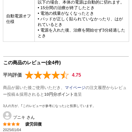
以下の場合、本体の電源は自動的に切れます。
• 15分間の治療が終了したとき
• 電池の残量がなくなったとき
自動電源オフ
• パッドが正しく貼られていなかったり、はが
仕様
れているとき
• 電源を入れた後、治療を開始せず3分経過した
とき
この商品のレビュー(全4件)
平均評価
4.75
商品が届いた後ご使用いただき、
マイページ
の注文履歴からレビュ
ー投稿＆採用されると
10円分ポイント
進呈
3人の方が、｢このレビューが参考になった｣と投票しています。
プニキ
さん
疲労回復
2025/01/04