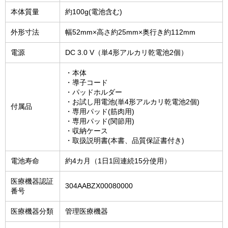
本体質量
約100g(電池含む)
外形寸法
幅52mm×高さ約25mm×奥行き約112mm
電源
DC 3.0 V（単4形アルカリ乾電池2個）
・本体
・導子コード
・パッドホルダー
・お試し用電池(単4形アルカリ乾電池2個)
付属品
・専用パッド(筋肉用)
・専用パッド(関節用)
・収納ケース
・取扱説明書(本書、品質保証書付き)
電池寿命
約4カ月（1日1回連続15分使用）
医療機器認証
304AABZX00080000
番号
医療機器分類
管理医療機器