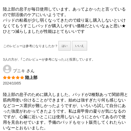
陸上部の息子が毎日使用しています。あってよかったと言っている
ので部活後のケアにいいようです。
パッドの粘着が少し弱くなってきたので繰り返し購入しないといけ
なくてもうすこしパッドが購入しやすい価格だといいなぁと思い★
ひとつ減らしましたが性能はとてもいいです
このレビューは参考になりましたか？
はい
いいえ
3人の方が、｢このレビューが参考になった｣と投票しています。
プニキ
さん
陸上部
2024/10/05
陸上部の息子のために購入しました。パッドが2種類あって関節用と
筋肉用使い分けることができます。始めは強すぎたり何も感じない
などコース選択が難しかったようですが、いろいろ試して自分にあ
った強度がわかってきたようです。私は肩甲骨の凝りが気になるの
ですが、心臓に近いとこには使用しないようにとかいてあるので使
用を見合わせています。予備のパッドもセット販売してくれたらい
いなーとおもいました。