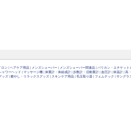
イロン
|
ヘアケア用品
|
メンズシェーバー
|
メンズシェーバー関連品
|
バリカン・エチケット
シャワーヘッド
|
マッサージ機
|
体重計・体組成計
|
歩数計・活動量計
|
血圧計
|
体温計
|
高
グッズ
|
癒やし・リラックスグッズ
|
スキンケア用品
|
毛玉取り器
|
フェムテック
|
サングラ