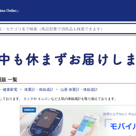
 Online」
販 一覧
・健康家電
体重計・体組成計
山善 体重計・体組成計
しております。
タニタ
や
オムロン
など人気の体組成計を取り揃えております。