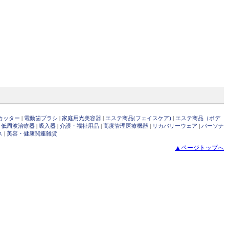
カッター
|
電動歯ブラシ
|
家庭用光美容器
|
エステ商品(フェイスケア)
|
エステ商品（ボデ
・低周波治療器
|
吸入器
|
介護・福祉用品
|
高度管理医療機器
|
リカバリーウェア
|
パーソナ
ス
|
美容・健康関連雑貨
▲ページトップへ