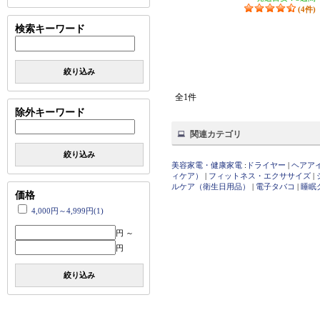
(4件)
検索キーワード
絞り込み
全1件
除外キーワード
関連カテゴリ
絞り込み
美容家電・健康家電
:
ドライヤー
|
ヘアア
ィケア）
|
フィットネス・エクササイズ
|
ルケア（衛生日用品）
|
電子タバコ
|
睡眠
価格
4,000円～4,999円(1)
円 ～
円
絞り込み