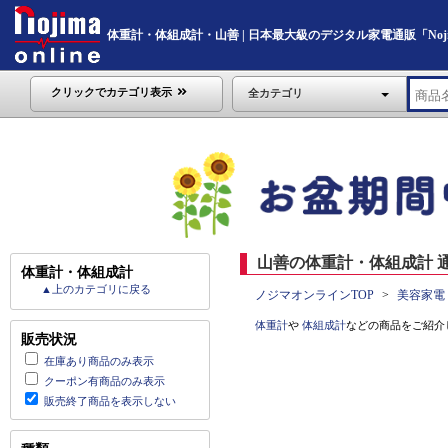
体重計・体組成計・山善 | 日本最大級のデジタル家電通販「Nojima
クリックでカテゴリ表示
全カテゴリ
山善の体重計・体組成計 通
体重計・体組成計
▲上のカテゴリに戻る
ノジマオンラインTOP
美容家電
体重計
や
体組成計
などの商品をご紹介
販売状況
在庫あり商品のみ表示
クーポン有商品のみ表示
販売終了商品を表示しない