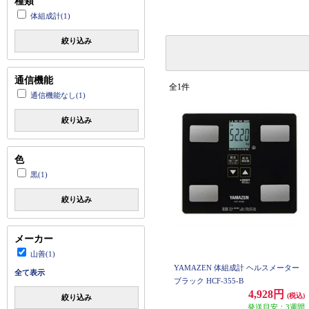
種類
体組成計(1)
絞り込み
通信機能
全1件
通信機能なし(1)
絞り込み
色
黒(1)
絞り込み
メーカー
山善(1)
YAMAZEN 体組成計 ヘルスメーター
全て表示
ブラック HCF-355-B
4,928円
(税込)
絞り込み
発送目安：3週間