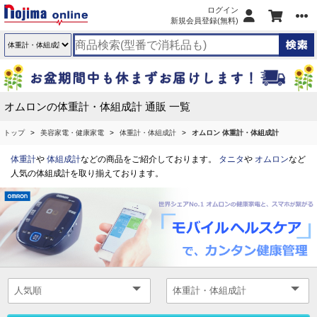
ログイン
新規会員登録(無料)
オムロンの体重計・体組成計 通販 一覧
トップ
美容家電・健康家電
体重計・体組成計
オムロン 体重計・体組成計
体重計
や
体組成計
などの商品をご紹介しております。
タニタ
や
オムロン
など
人気の体組成計を取り揃えております。