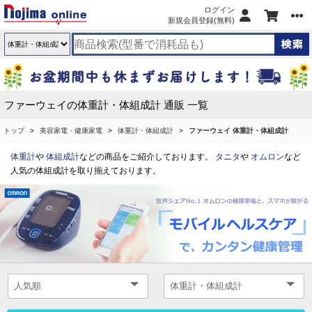
ログイン
新規会員登録(無料)
ファーウェイの体重計・体組成計 通販 一覧
トップ
美容家電・健康家電
体重計・体組成計
ファーウェイ 体重計・体組成計
体重計
や
体組成計
などの商品をご紹介しております。
タニタ
や
オムロン
など
人気の体組成計を取り揃えております。