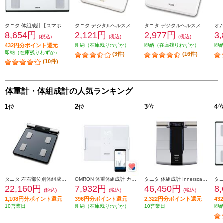
タニタ 体組成計【スマホ連携/立てかけ収納も可能/6歳から筋肉量判定可能/最大150㎏/最小100ｇ単位】ホワイト BC-767-WH
タニタ デジタルヘルスメーター【ホワイト/HD-660同等品】 HD-760-WH
タニタ デジタルヘルスメーター ホワイト HD-762-WH
8,654円
2,121円
2,977円
3
(税込)
(税込)
(税込)
432円分ポイント還元
即納（在庫残りわずか）
即納（在庫残りわずか）
即
即納（在庫残りわずか）
(3件)
(16件)
(10件)
体重計・体組成計の人気ランキング
1
位
2
位
3
位
4
タニタ 左右部位別体組成計 BC623LBL
OMRON 体重体組成計 カラダスキャン オムロンコネクト対応 ホワイト KRD-508T-W
タニタ 体組成計 Innerscan Dual 【スマホ連携/6歳から筋肉量判定可能/最大200ｋｇ/最小50ｇ単位】ブラック RD804LBK
22,160円
7,932円
46,450円
8
(税込)
(税込)
(税込)
1,108円分ポイント還元
396円分ポイント還元
2,322円分ポイント還元
4
10営業日
即納（在庫残りわずか）
10営業日
即