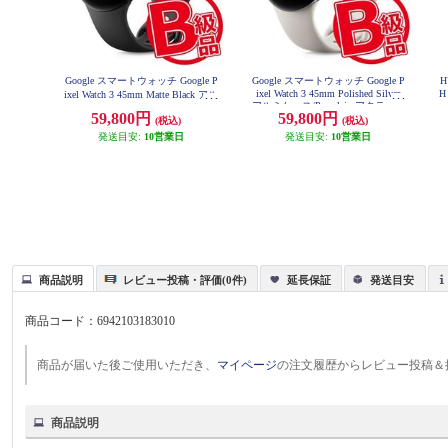
Google スマートウォッチ Google P
Google スマートウォッチ Google P
H
ixel Watch 3 45mm Polished Silver
H
ixel Watch 3 45mm Matte Black アル
アルミケース/Porcelain アクティブ
ミケース/Obsidian アクティブ バン
59,800円
59,800円
バンド Wi-Fiモデル GA05736US
(税込)
(税込)
ド Wi-Fiモデル GA05785US
発送目安:
10営業日
発送目安:
10営業日
商品説明
レビュー投稿・評価(0件)
延長保証
発送目安
商品コード：
6942103183010
商品が届いた後ご使用いただき、
マイページ
の注文履歴からレビュー投稿＆
商品説明