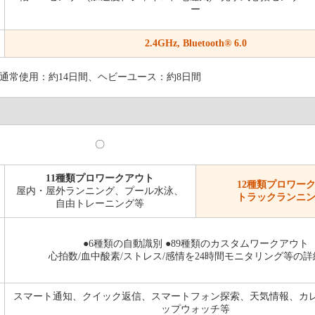
ー
2.4GHz, Bluetooth® 6.0
通常使用：約14日間、ヘビーユース：約8日間
〇
11種類プロワークアウト
12種類プロワー
屋内・屋外ランニング、プール水泳、
トラックランニ
自由トレーニング等
●6種類の自動識別 ●89種類のカスタムワークアウト
心拍数/血中酸素/ストレス/感情を24時間モニタリング等の
スマート通知、クイック返信、スマートフォン探索、天気情報、カ
ップウォッチ等