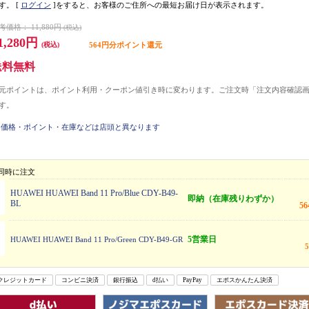
す。
[
ログイン
]をすると、お客様のご住所への最短お届け日が表示されます。
考価格：
11,880円
(税込)
1,280円
(税込)
564円分ポイント還元
送料無料
元ポイントは、ポイント利用・クーポン値引き時に変わります。ご注文時「注文内容確認
す。
価格・ポイント・在庫などは店頭と異なります
同時に注文
HUAWEI HUAWEI Band 11 Pro/Blue CDY-B49-
即納（在庫残りわずか）
BL
5
5営業日
HUAWEI HUAWEI Band 11 Pro/Green CDY-B49-GR
クレジットカード
コンビニ決済
銀行振込
d払い
PayPay
エポスかんたん決済