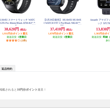
UAWEI スマートウォッチ WATC
【5月29日発売】 HUAWEI HUAWE
Amazfit アマズフ
 GT6 Pro 46mm/Black ATM-B29-B
I WATCH FIT 5 Pro/Black NKI-B29-
ック SP170
K
BK
38,620円
37,410円
13,830
(税込)
(税込)
1,931円分ポイント還元
1,870円分ポイント還元
1,383円分ポ
発送目安:
5営業日
発送目安:
5営業日
発送目安:
即納
(1件)
か
返品特約
掲載されると
10円分ポイント
進呈！