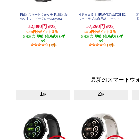
Fitbit スマートウォッチ FitBbit Se
ＨＵＡＷＥＩ HUAWEI WATCH D2
H
E
nse2【シャドーグレー/ShadowGrey/
ウェアラブル血圧計 ゴールド WA
B
TCH-D2-GOLD
Graphite 2022年9月モデル】 FB521
32,800円
57,260円
(税込)
(税込)
BKGB-FRCJK
3,280円分ポイント還元
2,863円分ポイント還元
発送目安:
即納（在庫残りわず
発送目安:
即納（在庫残りわず
か）
か）
(1件)
(1件)
最新のスマートウ
1
2
位
位