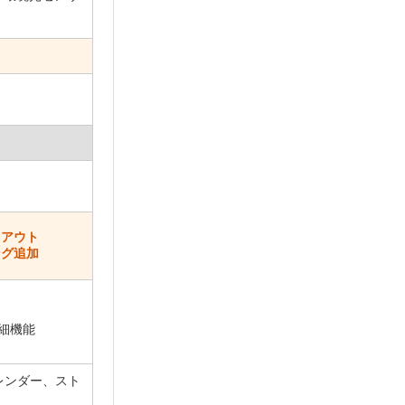
クアウト
ング追加
詳細機能
レンダー、スト