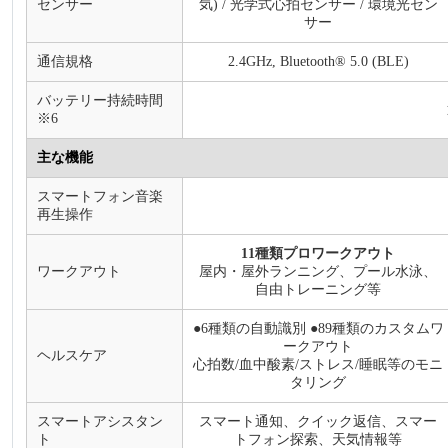
センサー
気) / 光学式心拍センサー / 環境光セン
サー
通信規格
2.4GHz, Bluetooth® 5.0 (BLE)
バッテリー持続時間
※6
主な機能
スマートフォン音楽
再生操作
11種類プロワークアウト
ワークアウト
屋内・屋外ランニング、プール水泳、
自由トレーニング等
●6種類の自動識別 ●89種類のカスタムワ
ークアウト
ヘルスケア
心拍数/血中酸素/ストレス/睡眠等のモニ
タリング
スマートアシスタン
スマート通知、クイック返信、スマー
ト
トフォン探索、天気情報等