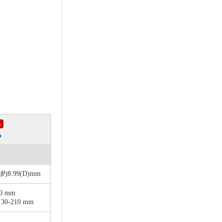
品
o
x 約8.99(D)mm
0 mm
-210 mm