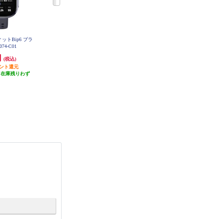
ィットBip6 ブラ
【7月9日発売】 SHARP SHARP ス
【7月9日発売】 SHARP SHARP ス
074-C01
マートウォッチ からだメイトWatc
マートウォッチ からだメイトWatc
h MH-W01A-N
h MH-W01A-S
円
59,400円
59,400円
(税込)
(税込)
(税込)
イント還元
5,940円分ポイント還元
5,940円分ポイント還元
（在庫残りわず
発送目安:
10営業日
発送目安:
10営業日
）