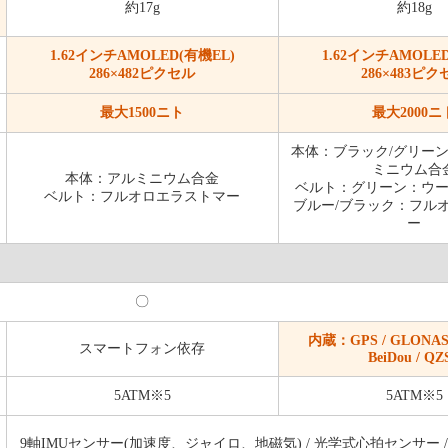
約17g
約18g
1.62インチAMOLED(有機EL)
1.62インチAMOLE
286×482ピクセル
286×483ピク
最大1500ニト
最大2000ニ
本体：ブラック/グリーン
ミニウム合
本体：アルミニウム合金
ベルト：グリーン：ウ
ベルト：フルオロエラストマー
ブルー/ブラック：フル
ー
〇
内蔵：GPS / GLONASS /
スマートフォン依存
BeiDou / QZ
5ATM※5
5ATM※5
9軸IMUセンサー(加速度、ジャイロ、地磁気) / 光学式心拍センサー 