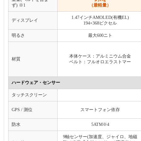
ず) ※1
（最軽量）
1.47インチAMOLED(有機EL)
ディスプレイ
194×368ピクセル
明るさ
最大600ニト
本体ケース：アルミニウム合金
材質
ベルト：フルオロエラストマー
ハードウェア・センサー
タッチスクリーン
GPS / 測位
スマートフォン依存
防水
5ATM※4
9軸センサー(加速度、ジャイロ、地磁