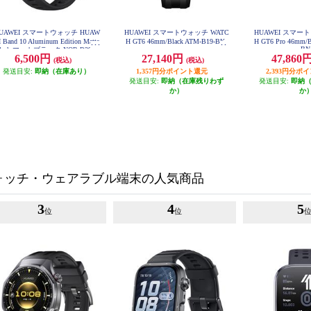
UAWEI スマートウォッチ HUAW
HUAWEI スマートウォッチ WATC
HUAWEI スマー
I Band 10 Aluminum Edition Matte
H GT6 46mm/Black ATM-B19-BK
H GT6 Pro 46mm/
B
lack マットブラック NOR-B29-B
6,500円
27,140円
47,860
K
(税込)
(税込)
発送目安:
即納（在庫あり）
1,357円分ポイント還元
2,393円分ポ
発送目安:
即納（在庫残りわず
発送目安:
即納
か）
か
ォッチ・ウェアラブル端末の人気商品
3
4
5
位
位