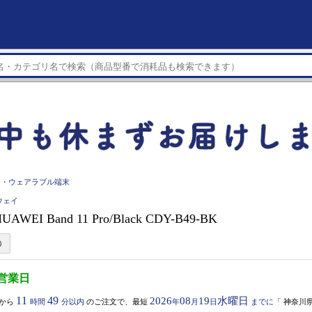
チ・ウェアラブル端末
ウェイ
AWEI Band 11 Pro/Black CDY-B49-BK
5営業日
11
49
2026
08
19
水曜日
から
時間
分以内
のご注文で、最短
年
月
日
までに
「
神奈川