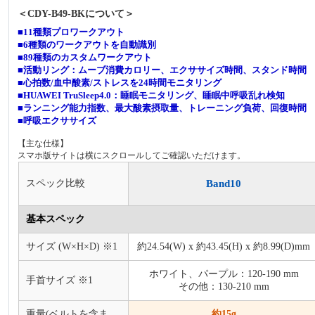
＜CDY-B49-BKについて＞
■11種類プロワークアウト
■6種類のワークアウトを自動識別
■89種類のカスタムワークアウト
■活動リング：ムーブ消費カロリー、エクササイズ時間、スタンド時間
■心拍数/血中酸素/ストレスを24時間モニタリング
■HUAWEI TruSleep4.0：睡眠モニタリング、睡眠中呼吸乱れ検知
■ランニング能力指数、最大酸素摂取量、トレーニング負荷、回復時間
■呼吸エクササイズ
【主な仕様】
スマホ版サイトは横にスクロールしてご確認いただけます。
Band10
スペック比較
基本スペック
サイズ (W×H×D) ※1
約24.54(W) x 約43.45(H) x 約8.99(D)mm
ホワイト、パープル：120-190 mm
手首サイズ ※1
その他：130-210 mm
重量(ベルトを含ま
約15g