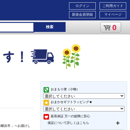
ログイン
ご利用ガイド
新規会員登録
マイページ
0
検索
おまもり便（小物）
おまかせギフトラッピング★
延長保証
万一の故障に安心
保証について詳しくはこちら
県横浜市
」
へお届けし