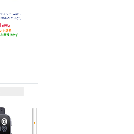
HUAWEI HUAWEI Band 11/Black C
HUAWEI HUAWEI Band 11 Pro/Blue
トウォッチ WATC
DY-B19-BK
CDY-B49-BL
Brown ATM-B29-
N
円
6,800円
11,280円
(税込)
(税込)
(税込)
イント還元
68円分ポイント還元
564円分ポイント還元
（在庫残りわず
発送目安:
即納（在庫残りわず
発送目安:
即納（在庫残りわず
）
か）
か）
6
7
位
位
位