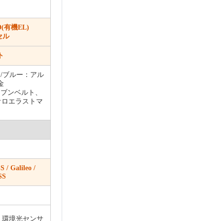
D(有機EL)
セル
ト
/ブルー：アル
金
ーブンベルト、
オロエラストマ
 Galileo /
SS
/ 環境光センサ