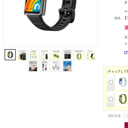
ま
参
1
価格：
還
ま
↓チェックして
支払方法：