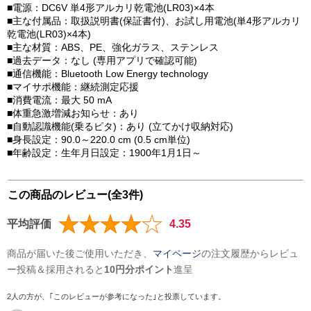
■電源：DC6V 単4形アルカリ乾電池(LR03)×4本
■主な付属品：取扱説明書(保証書付)、お試し用電池(単4形アルカリ
乾電池(LR03)×4本)
■主な材質：ABS、PE、強化ガラス、ステンレス
■過去データ：なし (専用アプリで確認可能)
■通信機能：Bluetooth Low Energy technology
■マイサポ機能：継続測定応援
■消費電流：最大 50 mA
■体重急激増減お知らせ：あり
■自動認識機能(乗るピタ)：あり (立てかけ収納対応)
■身長設定：90.0～220.0 cm (0.5 cm単位)
■年齢設定：生年月日設定：1900年1月1日～
この商品のレビュー(全3件)
平均評価
4.35
商品が届いた後ご使用いただき、
マイページ
の注文履歴からレビュ
ー投稿＆採用されると
10円分ポイント
進呈
2人の方が、｢このレビューが参考になった｣と投票しています。