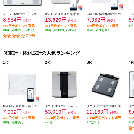
タニタ 体組成計【スマホ連携/立てかけ収納も可能/6歳から筋肉量判定可能/最大150㎏/最小100ｇ単位】ホワイト BC-767-WH
オムロン 体重体組成計 カラダスキャン【高速測定/アプリで管理/データ自動転送/50ｇ単位計測/ホワイト】 KRD-608T2-W
OMRON 体重体組成計 カラダスキャン オムロンコネクト対応 ホワイト KRD-508T-W
8,654円
13,620円
7,932円
5
(税込)
(税込)
(税込)
432円分ポイント還元
681円分ポイント還元
396円分ポイント還元
3営
即納（在庫残りわずか）
即納（在庫残りわずか）
即納（在庫あり）
(10件)
体重計・体組成計の人気ランキング
1
位
2
位
3
位
4
OMRON 体重体組成計 カラダスキャン オムロンコネクト対応 ホワイト KRD-508T-W
タニタ 体組成計 Innerscan Dual 【スマホ連携/6歳から筋肉量判定可能/最大200ｋｇ/最小50ｇ単位】ブラック RD804LBK
タニタ 左右部位別体組成計 BC623LBL
7,932円
53,010円
22,160円
8
(税込)
(税込)
(税込)
396円分ポイント還元
2,650円分ポイント還元
1,108円分ポイント還元
4
即納（在庫あり）
2ヶ月
10営業日
即