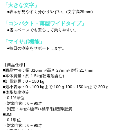
「大きな文字」
●表示が見やすく分かりやすい。(文字高29mm)
「コンパクト・薄型ワイドタイプ」
●省スペースでも安心して乗りやすい。
「マイサポ機能」
●毎日の測定をサポートします。
【商品仕様】
■商品寸法：幅 316mm×高さ 27mm×奥行 217mm
■本体質量：約 1.5kg(乾電池含む)
■計量範囲：0～150 kg
■最小表示：0～100 kgまで 100 g 100～150 kgまで 200 g
■体脂肪率測定
・0.1%単位
・対象年齢：6～99才
・判定：やせ/-標準/+標準/軽肥満/肥満
■BMI
・0.1単位
・対象年齢：6～99才