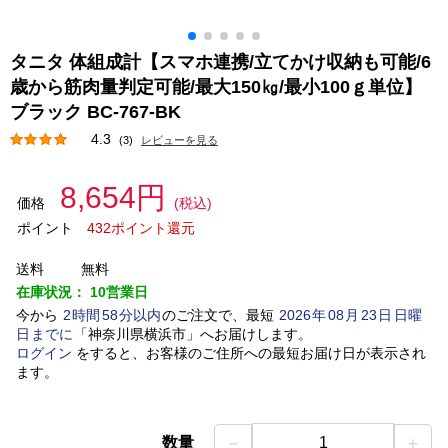
タニタ 体組成計【スマホ連携/立てかけ収納も可能/6
歳から筋肉量判定可能/最大150㎏/最小100ｇ単位】
ブラック BC-767-BK
4.3
(3)
レビューを見る
8,654円
価格
(税込)
ポイント
432ポイント還元
送料
無料
在庫状況：
10営業日
今から
2
時間
58
分以内
のご注文で、最短
2026
年
08
月
23
日
日曜
日
までに
「
神奈川県横浜市
」
へお届けします。
ログイン
をすると、お客様のご住所への最短お届け日が表示され
ます。
－
＋
数量
1