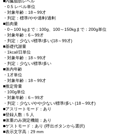
■内臓脂肪レベル
・0.5 レベル単位
・対象年齢：18～99才
・判定：標準/やや過剰/過剰
■筋肉量
・0～100 kgまで：100g、100～150kgまで：200g単位
・対象年齢：6～99才
・判定：少ない/標準/多い(18～99才)
■基礎代謝量
・1kcal/日単位
・対象年齢：18～99才
・判定：少ない/標準/多い
■体内年齢
・1才単位
・対象年齢：18～99才
■推定骨量
・100g単位
・対象年齢：6～99才
・判定：少ない/やや少ない/標準/多い (18～99才)
■アスリートモード：あり
■登録人数：5 人
■体重のみ測定機能：あり
■ゲストモード：あり (呼出ボタンから選択)
■表示文字高：29 mm