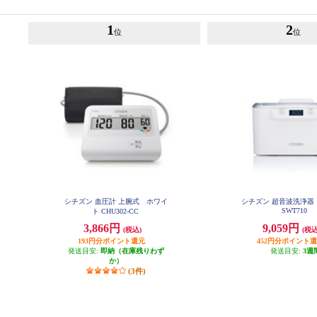
1
2
位
位
シチズン 血圧計 上腕式 ホワイ
シチズン 超音波洗浄器
SWT710
ト CHU302-CC
3,866円
9,059円
(税込)
(税込
193円分ポイント還元
452円分ポイント
発送目安:
即納（在庫残りわず
発送目安:
3週
か）
(3件)