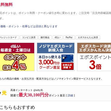
送料無料
元ポイントは、ポイント利用・クーポン値引き時に変わります。ご注文時「注文内容確認
す。
価格・ポイント・在庫などは店頭と異なります
クレジットカード
コンビニ決済
銀行振込
d払い
PayPay
エポスかんたん決済
ちらの商品の価格・お支払方法・配送方法などはノジマオンライン限定サービスとなります。
高速インターネット @nifty光
最大30,100円分
開通で
ポイント進呈 [
詳細
]
こちらもおすすめ