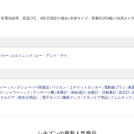
電池使用、室温23℃、4回/日測定の場合) 本体サイズ・質量約285(幅)×26(高さ)×28
ンカー
|
エルソニック
|
エー・アンド・デイ
ーバー
|
メンズシェーバー関連品
|
バリカン・エチケットカッター
|
電動歯ブラシ
|
家
ズ
|
シャワーヘッド
|
マッサージ機
|
体重計・体組成計
|
歩数計・活動量計
|
血圧計
|
ソナルケア（衛生日用品）
|
電子タバコ
|
睡眠グッズ
|
スキンケア用品
|
フェムテック
シチズンの最新人気商品