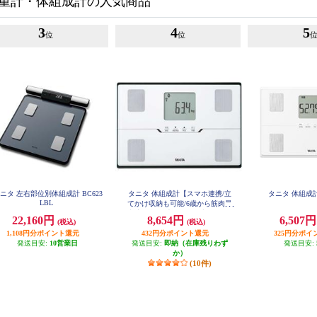
重計・体組成計の人気商品
3
4
5
位
位
ニタ 左右部位別体組成計 BC623
タニタ 体組成計【スマホ連携/立
タニタ 体組成計
LBL
てかけ収納も可能/6歳から筋肉量
判定可能/最大150㎏/最小100ｇ単
22,160円
8,654円
6,507
(税込)
(税込)
位】ホワイト BC-767-WH
1,108円分ポイント還元
432円分ポイント還元
325円分ポイ
発送目安:
10営業日
発送目安:
即納（在庫残りわず
発送目安:
か）
(10件)