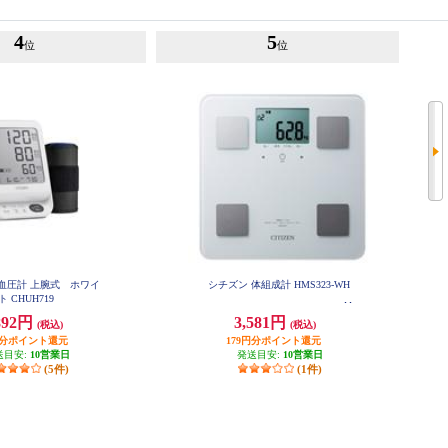
4
5
位
位
血圧計 上腕式 ホワイ
シチズン 体組成計 HMS323-WH
ト CHUH719
892円
3,581円
(税込)
(税込)
円分ポイント還元
179円分ポイント還元
送目安:
10営業日
発送目安:
10営業日
(5件)
(1件)