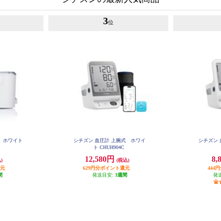
3
位
 ホワイト
シチズン 血圧計 上腕式 ホワイ
シチズン 
ト CHUH904C
12,580円
8,
)
(税込)
還元
629円分ポイント還元
444
間
発送目安:
3週間
発