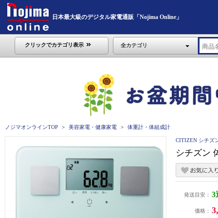
日本最大級のデジタル家電通販「Nojima Online」
クリックでカテゴリ表示
全カテゴリ
ノジマオンラインTOP
美容家電・健康家電
体重計・体組成計
CITIZEN シチズ
シチズン 体
発送目安：
3
価格：