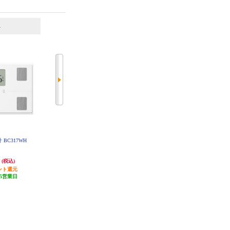
6
7
位
位
位
 BC317WH
タニタ デジタルヘルスメーター
オムロン 体重体組成計 カラダス
ホワイト HD-762-WH
キャン 【体脂肪率/BMI表示/コン
パクト/ホワイト】 HBF-235-JW
円
2,977円
3,874円
(税込)
(税込)
(税込)
ント還元
発送目安:
即納（在庫残りわず
発送目安:
即納（在庫あり）
5営業日
か）
(5件)
(16件)