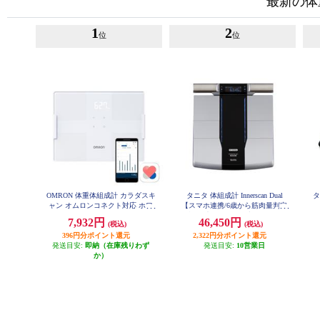
最新の体
1
2
位
位
OMRON 体重体組成計 カラダスキ
タニタ 体組成計 Innerscan Dual
タ
ャン オムロンコネクト対応 ホワ
【スマホ連携/6歳から筋肉量判定
イト KRD-508T-W
可能/最大200ｋｇ/最小50ｇ単位】
7,932円
46,450円
(税込)
(税込)
ブラック RD804LBK
396円分ポイント還元
2,322円分ポイント還元
発送目安:
即納（在庫残りわず
発送目安:
10営業日
か）