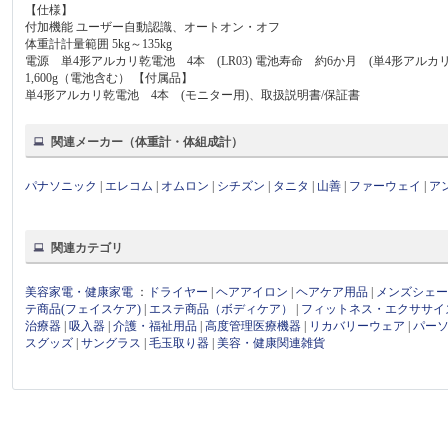
【仕様】
付加機能 ユーザー自動認識、オートオン・オフ
体重計計量範囲 5kg～135kg
電源 単4形アルカリ乾電池 4本 (LR03) 電池寿命 約6か月 (単4形アルカリ乾
1,600g（電池含む） 【付属品】
単4形アルカリ乾電池 4本 (モニター用)、取扱説明書/保証書
関連メーカー（体重計・体組成計）
パナソニック
|
エレコム
|
オムロン
|
シチズン
|
タニタ
|
山善
|
ファーウェイ
|
ア
関連カテゴリ
美容家電・健康家電
：
ドライヤー
|
ヘアアイロン
|
ヘアケア用品
|
メンズシェ
テ商品(フェイスケア)
|
エステ商品（ボディケア）
|
フィットネス・エクササイ
治療器
|
吸入器
|
介護・福祉用品
|
高度管理医療機器
|
リカバリーウェア
|
パー
スグッズ
|
サングラス
|
毛玉取り器
|
美容・健康関連雑貨