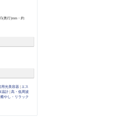
5(奥行)mm・約
庭用光美容器
|
エス
体温計
|
高・低周波
|
癒やし・リラック