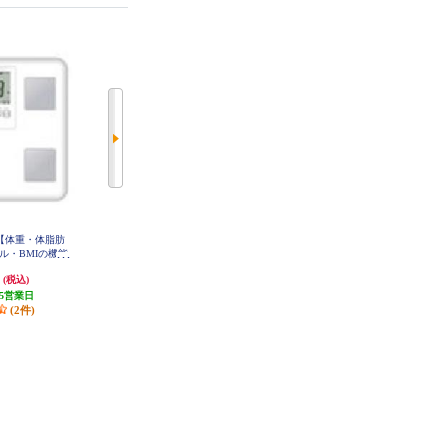
【体重・体脂肪
Panasonic 体組成計 白 EW-CFA14-
シチズン 体組成計 HMS323-WH
W
ル・BMIの機能
エントリーモデ
円
3,873円
3,581円
(税込)
(税込)
(税込)
小100ｇ単位】ホ
E01-WH
5営業日
発送目安:
10営業日
179円分ポイント還元
(2件)
(1件)
発送目安:
10営業日
(1件)