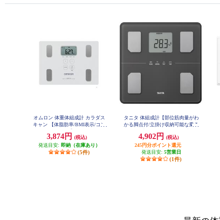
オムロン 体重体組成計 カラダス
タニタ 体組成計【部位筋肉量がわ
キャン 【体脂肪率/BMI表示/コン
かる脚点付/立掛け収納可能な乗る
パクト/ホワイト】 HBF-235-JW
ピタ付/大きく見やすいLCD表示/
3,874円
4,902円
(税込)
(税込)
最大150kg/最小100g単位/ダークグ
発送目安:
即納（在庫あり）
245円分ポイント還元
レー】 BC-771-DG
(5件)
発送目安:
5営業日
(1件)