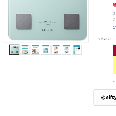
還
ま
支払方法：
こ