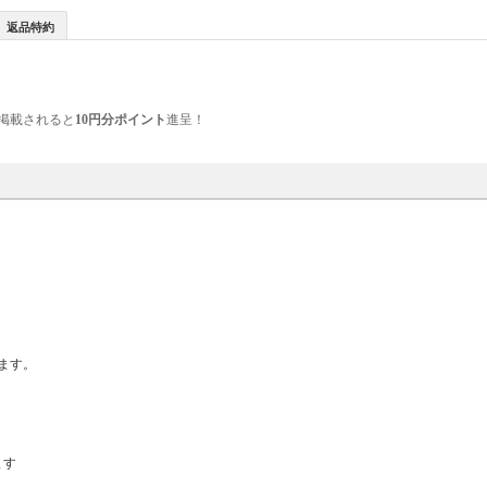
返品特約
掲載されると
10円分ポイント
進呈！
ます。
ます