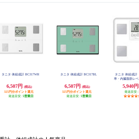
タニタ 体組成計 BC317WH
タニタ 体組成計 BC317BL
タニタ 体組成計
率・内臓脂肪レベ
に絞った体組成計
6,507円
6,507円
5,940
(税込)
(税込)
ル/最大150㎏/最
325円分ポイント還元
325円分ポイント還元
ワイト FS-
発送目安:
発送目安:
5営業日
発送目安:
5営業日