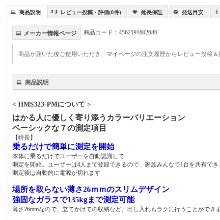
商品説明
レビュー投稿・評価(0件)
延長保証
発送目安
商品コード：
4562191602686
メーカー情報ページ
商品が届いた後ご使用いただき、
マイページ
の注文履歴からレビュー投稿＆
商品説明
< HMS323-PMについて >
はかる人に優しく寄り添うカラーバリエーション
ベーシックな７の測定項目
【特長】
乗るだけで簡単に測定を開始
本体に乗るだけでユーザーを自動認識して
測定を開始。ユーザーは4人まで登録できるので、家族みんなで1台を共有でき
測定後は自動的に電源が切れます
場所を取らない薄さ26ｍｍのスリムデザイン
強固なガラスで135kgまで測定可能
薄さ26mmなので、立てかけての収納など、出し入れもラクに行うことができ