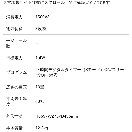
スマホ版サイトは横にスクロールしてご確認いただけます。
消費電力
1500W
電力切替
5段階
モジュール
5
数
待機電力
1.4W
24時間デジタルタイマー（3モード）ON/スリー
プログラム
プ/OFF対応
広さの目安
13畳
平均表面温
60℃
度
外形寸法
H665×W275×D495mm
本体質量
12.5kg