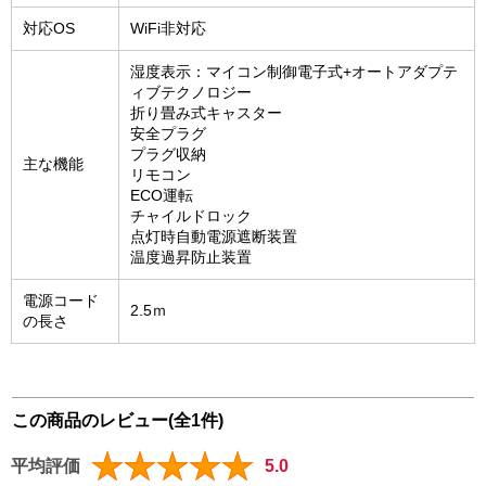
対応OS
WiFi非対応
湿度表示：マイコン制御電子式+オートアダプテ
ィブテクノロジー
折り畳み式キャスター
安全プラグ
プラグ収納
主な機能
リモコン
ECO運転
チャイルドロック
点灯時自動電源遮断装置
温度過昇防止装置
電源コード
2.5ｍ
の長さ
この商品のレビュー(全1件)
平均評価
5.0