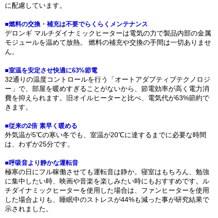
に配慮しています。
■燃料の交換・補充は不要でらくらくメンテナンス
デロンギ マルチダイナミックヒーターは電気の力で製品内部の金属
モジュールを温めて放熱。 燃料の補充や交換の手間は一切ありませ
ん。
■室温を安定させ快適に63%節電
32通りの温度コントロールを行う「オートアダプティブテクノロジ
ー」で、部屋を暖めすぎることがないから、節電効率が高く電力消
費を抑えられます。旧オイルヒーターと比べ、電気代が63%節約で
きます。
■従来の2倍 素早く暖める
外気温が5℃の寒い冬でも、室温が20℃に達するまでに必要な時間
は、わずか25分です。
■呼吸音より静かな運転音
極寒の日にフル稼働させても運転音は静か。寝室はもちろん、勉強
に集中したい時、映画や音楽を楽しみたい時にもおすすめです。ル
チダイナミックヒーターを使用した場合は、ファンヒーターを使用
した場合よりも、睡眠中のストレスが44%も減った事が研究結果で
示されました。