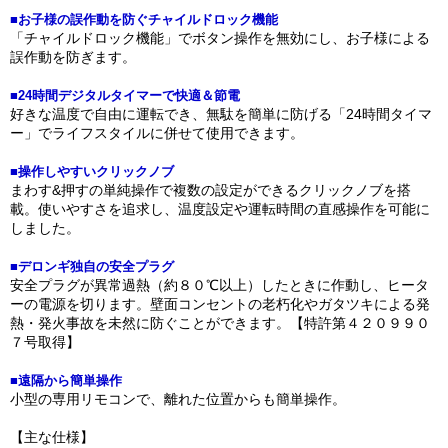
■お子様の誤作動を防ぐチャイルドロック機能
「チャイルドロック機能」でボタン操作を無効にし、お子様による
誤作動を防ぎます。
■24時間デジタルタイマーで快適＆節電
好きな温度で自由に運転でき、無駄を簡単に防げる「24時間タイマ
ー」でライフスタイルに併せて使用できます。
■操作しやすいクリックノブ
まわす&押すの単純操作で複数の設定ができるクリックノブを搭
載。使いやすさを追求し、温度設定や運転時間の直感操作を可能に
しました。
■デロンギ独自の安全プラグ
安全プラグが異常過熱（約８０℃以上）したときに作動し、ヒータ
ーの電源を切ります。壁面コンセントの老朽化やガタツキによる発
熱・発火事故を未然に防ぐことができます。【特許第４２０９９０
７号取得】
■遠隔から簡単操作
小型の専用リモコンで、離れた位置からも簡単操作。
【主な仕様】