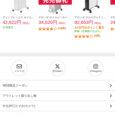
ディンプレックス オイルフリーヒーター 【8～10畳/表面温度約50℃/タッチパネル】 DOFV12BT
デロンギ オイルヒーター アミカルド 【10畳/1200W/ピュアホワイト＋ダークグレー】 RHJ35M0812-DG
デロンギ マルチダイナミックヒーター 【13畳/1500W/チャイルドロック/Wi-Fi対応/ピュアホワイト+マットブラック】 MDHAA15WIFI-BK
42,622円
34,020円
92,653円
2
(税込)
(税込)
(税込)
10営業日
4,632円分ポイント還元
(16件)
即納（在庫残りわずか）
(4件)
メルマガ
旧Twitter
Instagram
WEB限定クーポン
アウトレット掘り出し物
中古(PC/スマホ/カメラ)