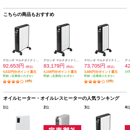
こちらの商品もおすすめ
デロンギ マルチダイナミックヒーター 【13畳/1500W/チャイルドロック/Wi-Fi対応/ピュアホワイト+マットブラック】 MDHAA15WIFI-BK
デロンギ マルチダイナミックヒーターWi-Fiモデル【1200W/10畳/アプリ操作/デジタル式+オートアダプティブテクノロジー/ブラック】 MDHAA12WIFI-BK
デロンギ マルチダイナミックヒーターWi-Fiモデル【900W/8畳/アプリ操作/デジタル式+オートアダプティブテクノロジー/ブラック】 MDHAA09WIFI-BK
92,653円
83,179円
73,705円
4
(税込)
(税込)
(税込)
4,632円分ポイント還元
4,158円分ポイント還元
3,685円分ポイント還元
10
即納（在庫残りわずか）
即納（在庫残りわずか）
即納（在庫残りわずか）
(4件)
(2件)
オイルヒーター・オイルレスヒーターの人気ランキング
1
位
2
位
3
位
4