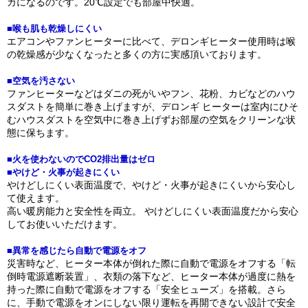
カになるのです。20℃設定でも部屋中快適。
■喉も肌も乾燥しにくい
エアコンやファンヒーターに比べて、デロンギヒーター使用時は喉
の乾燥感が少なくなったと多くの方に実感頂いております。
■空気を汚さない
ファンヒーターなどはダニの死がいやフン、花粉、カビなどのハウ
スダストを簡単に巻き上げますが、デロンギ ヒーターは室内にひそ
むハウスダストを空気中に巻き上げずお部屋の空気をクリーンな状
態に保ちます。
■火を使わないのでCO2排出量はゼロ
■やけど・火事が起きにくい
やけどしにくい表面温度で、やけど・火事が起きにくいから安心し
て使えます。
高い暖房能力と安全性を両立。 やけどしにくい表面温度だから安心
してお使いいただけます。
■異常を感じたら自動で電源をオフ
災害時など、ヒーター本体が倒れた際に自動で電源をオフする「転
倒時電源遮断装置」、衣類の落下など、ヒーター本体が過度に熱を
持った際に自動で電源をオフする「安全ヒューズ」を搭載。さら
に、手動で電源をオンにしない限り運転を再開できない設計で安全