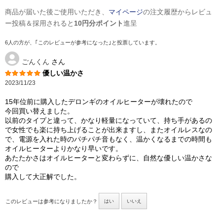
商品が届いた後ご使用いただき、
マイページ
の注文履歴からレビュ
ー投稿＆採用されると
10円分ポイント
進呈
6人の方が、｢このレビューが参考になった｣と投票しています。
ごんくん
さん
優しい温かさ
2023/11/23
15年位前に購入したデロンギのオイルヒーターが壊れたので
今回買い替えました。
以前のタイプと違って、かなり軽量になっていて、持ち手があるの
で女性でも楽に持ち上げることが出来ますし、またオイルレスなの
で、電源を入れた時のパチパチ音もなく、温かくなるまでの時間も
オイルヒーターよりかなり早いです。
あたたかさはオイルヒーターと変わらずに、自然な優しい温かさな
ので
購入して大正解でした。
このレビューは参考になりましたか？
はい
いいえ