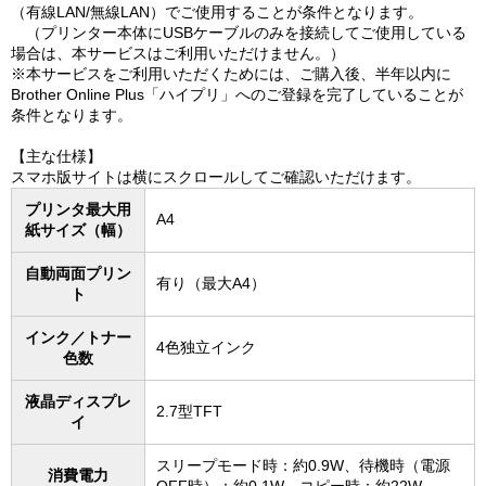
（有線LAN/無線LAN）でご使用することが条件となります。
（プリンター本体にUSBケーブルのみを接続してご使用している
場合は、本サービスはご利用いただけません。）
※本サービスをご利用いただくためには、ご購入後、半年以内に
Brother Online Plus「ハイプリ」へのご登録を完了していることが
条件となります。
【主な仕様】
スマホ版サイトは横にスクロールしてご確認いただけます。
プリンタ最大用
A4
紙サイズ（幅）
自動両面プリン
有り（最大A4）
ト
インク／トナー
4色独立インク
色数
液晶ディスプレ
2.7型TFT
イ
スリープモード時：約0.9W、待機時（電源
消費電力