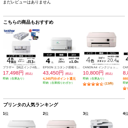
まだレビューはありません
こちらの商品もおすすめ
ブラザー 【純正インク4色＆コピー用紙セット】brother A4インクジェット複合機 DCP-J529N J529N-LC511-A4-ESET
EPSON エコタンク搭載モデル A4カラー複合機 ホワイト EW-M638T
CANON A4 インクジェット複合機 PIXUS（ピクサス）【プリンター/ピンク/コピー/スキャン/4色インク】 PIXUSTS5430PK
17,498円
43,450円
10,800円
8
(税込)
(税込)
(税込)
即納（在庫あり）
4,345円分ポイント還元
即納（在庫あり）
8
即納（在庫残りわずか）
即
(13件)
プリンタの人気ランキング
1
位
2
位
3
位
4