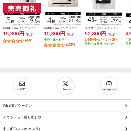
CANON A4 インクジェット複合機 PIXUS（ピクサス）【プリンター/ホワイト/コピー/スキャン/5色インク】 PIXUSTS7530WH
CANON A4 インクジェット複合機 PIXUS（ピクサス）【プリンター/ピンク/コピー/スキャン/4色インク】 PIXUSTS5430PK
ブラザー A3インクジェット複合機MFC-J7310CDWコピープリントスキャンFAX自動両面印刷Wi-Fiビジネス MFC-J7310CDW
15,800円
10,800円
52,800円
4
(税込)
(税込)
(税込)
即納（在庫あり）
2,640円分ポイント還元
4,
(6件)
即納（在庫残りわずか）
即
(13件)
メルマガ
旧Twitter
Instagram
WEB限定クーポン
アウトレット掘り出し物
中古(PC/スマホ/カメラ)