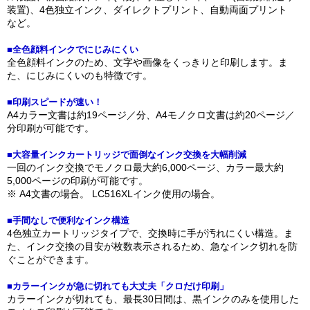
装置)、4色独立インク、ダイレクトプリント、自動両面プリント
など。
■全色顔料インクでにじみにくい
全色顔料インクのため、文字や画像をくっきりと印刷します。ま
た、にじみにくいのも特徴です。
■印刷スピードが速い！
A4カラー文書は約19ページ／分、A4モノクロ文書は約20ページ／
分印刷が可能です。
■大容量インクカートリッジで面倒なインク交換を大幅削減
一回のインク交換でモノクロ最大約6,000ページ、カラー最大約
5,000ページの印刷が可能です。
※ A4文書の場合。 LC516XLインク使用の場合。
■手間なしで便利なインク構造
4色独立カートリッジタイプで、交換時に手が汚れにくい構造。ま
た、インク交換の目安が枚数表示されるため、急なインク切れを防
ぐことができます。
■カラーインクが急に切れても大丈夫「クロだけ印刷」
カラーインクが切れても、最長30日間は、黒インクのみを使用した