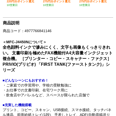
220円分ポイント還元
275円分ポイント還元
275円分ポイント還元
10営業日
10営業日
10営業日
商品説明
商品コード：4977766841146
＜MFC-J4450Nについて＞
全色顔料インクで滲みにくく、文字も画像もくっきりきれ
い。 文書印刷を極めたFAX機能付A4大容量インクジェット
複合機。 ［プリンター・コピー・スキャナー・ファクス］
PRIVIO(プリビオ) 「FIRST TANK(ファーストタンク)」シ
リーズ
■どんなシーンにもおすすめ！
・ご家庭での学習用や、学校の受験勉強に
・お仕事での文書印刷、在宅ワーク用に
・飲食店やアパレルなど、スペースが限られた店舗で
■充実した機能搭載
プリント、コピー、スキャン、USB接続、スマホ接続、タッチパネ
ル液晶、前面給紙トレイ(1段)、手差しトレイ、ADF(自動原稿送り