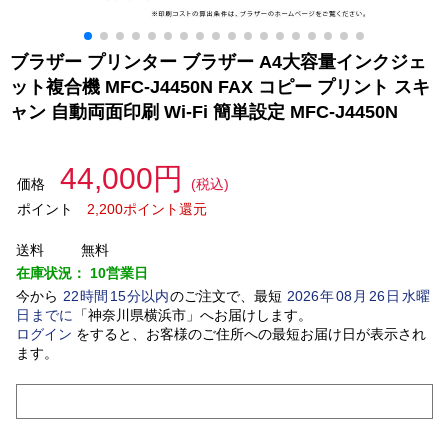
ブラザー プリンター ブラザー A4大容量インクジェ
ット複合機 MFC-J4450N FAX コピー プリント スキ
ャン 自動両面印刷 Wi-Fi 簡単設定 MFC-J4450N
44,000円
価格
(税込)
ポイント
2,200ポイント還元
送料
無料
在庫状況：
10営業日
今から
22
時間
15
分以内
のご注文で、最短
2026
年
08
月
26
日
水曜
日
までに
「
神奈川県横浜市
」
へお届けします。
ログイン
をすると、お客様のご住所への最短お届け日が表示され
ます。