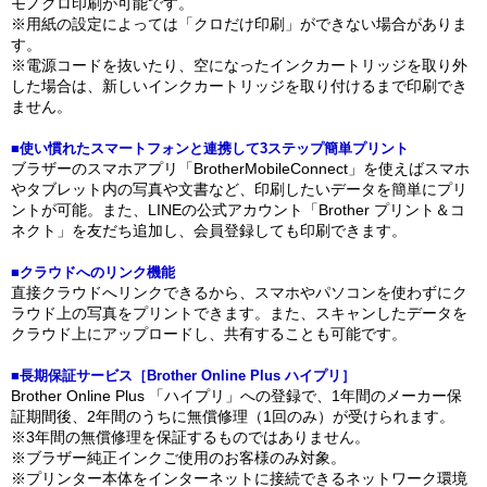
モノクロ印刷が可能です。
※用紙の設定によっては「クロだけ印刷」ができない場合がありま
す。
※電源コードを抜いたり、空になったインクカートリッジを取り外
した場合は、新しいインクカートリッジを取り付けるまで印刷でき
ません。
■使い慣れたスマートフォンと連携して3ステップ簡単プリント
ブラザーのスマホアプリ「BrotherMobileConnect」を使えばスマホ
やタブレット内の写真や文書など、印刷したいデータを簡単にプリ
ントが可能。また、LINEの公式アカウント「Brother プリント＆コ
ネクト」を友だち追加し、会員登録しても印刷できます。
■クラウドへのリンク機能
直接クラウドへリンクできるから、スマホやパソコンを使わずにク
ラウド上の写真をプリントできます。また、スキャンしたデータを
クラウド上にアップロードし、共有することも可能です。
■長期保証サービス［Brother Online Plus ハイプリ］
Brother Online Plus 「ハイプリ」への登録で、1年間のメーカー保
証期間後、2年間のうちに無償修理（1回のみ）が受けられます。
※3年間の無償修理を保証するものではありません。
※ブラザー純正インクご使用のお客様のみ対象。
※プリンター本体をインターネットに接続できるネットワーク環境