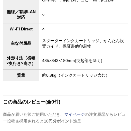
OFF時）：約0.1W、コピー時：約22W
無線／有線LAN
○
対応
Wi-Fi Direct
○
スターターインクカートリッジ、かんたん設
主な付属品
置ガイド、保証書他印刷物
外形寸法（横幅
435×343×180mm(突起部を除く)
×奥行き×高さ）
質量
約8.9kg（インクカートリッジ含む）
この商品のレビュー(全0件)
商品が届いた後ご使用いただき、
マイページ
の注文履歴からレビュ
ー投稿＆採用されると
10円分ポイント
進呈