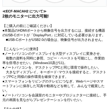
≪ECF-MACAH2 について≫
2枚のモニターに出力可能!
【ご購入の前にご確認ください】
●本製品のHDMIポートから映像信号を出力するには、接続する機器
のUSB-Cポートが「DisplayPort」に対応している必要があります。
■USB-CポートがUSB2.0の場合は、映像信号が出力されません。
【こんなシーンに便利】
●ノートパソコンのディスプレイを大型ディスプレイに変身させ、
複数の資料を同時に参照、コピー・ペーストを可能にし、作業効
率を倍増させたい。(Windows10及び11)。
●ノートパソコンを、デスクトップPCと同じ環境で操作したい。
大きなディスプレイ、キーボード･マウスを接続すると、デスクト
ップPCと同様の操作環境を確保できます。
●スマートフォンをリビングのテレビにつなぎ、Webページやスマ
ートフォンに保存した写真や動画などを映して、みんなで鑑賞した
い。
●ノートパソコンを会議室のモニターやプロジェクターに接続し、手
元の画面を見ながらプレゼンテーションを行いたい。