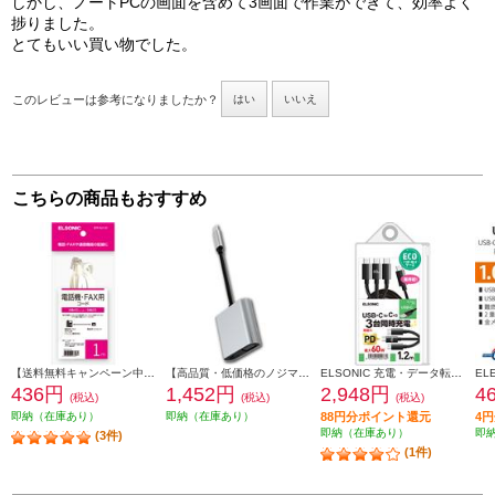
しかし、ノートPCの画面を含めて3画面で作業ができて、効率よく
捗りました。
とてもいい買い物でした。
このレビューは参考になりましたか？
はい
いいえ
こちらの商品もおすすめ
【送料無料キャンペーン中】 ELSONIC 電話線 モジュラーケーブル 1m EFP-RJ1101
【高品質・低価格のノジマブランド】 ELSONIC USB C ⇒ VGA・HDMI 変換アダプター EP-MAHV10
ELSONIC 充電・データ転送ケーブル【1to3/USB-C/高耐久/最大60W】 ECJ-C3C12
436円
1,452円
2,948円
4
(税込)
(税込)
(税込)
即納（在庫あり）
即納（在庫あり）
88円分ポイント還元
4
即納（在庫あり）
即
(3件)
(1件)