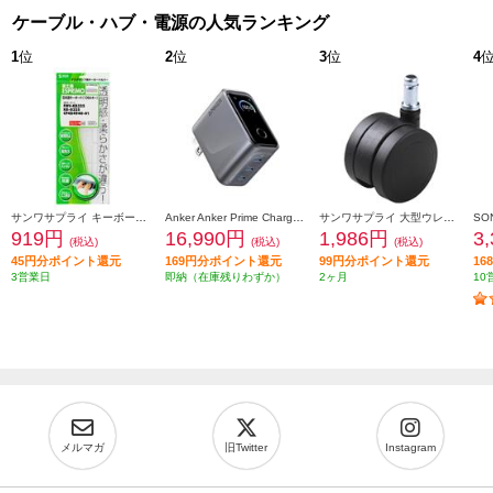
ケーブル・ハブ・電源の人気ランキング
1
位
2
位
3
位
4
サンワサプライ キーボードカバー FATFMV325
Anker Anker Prime Charger [160W 3 Ports/シルバー/タッチ式ディスプレイ/USB-C3ポート] A2687N41
サンワサプライ 大型ウレタンチェアキャスター（5個入り） SNC-CAST3
919円
16,990円
1,986円
3
(税込)
(税込)
(税込)
45円分ポイント還元
169円分ポイント還元
99円分ポイント還元
1
3営業日
即納（在庫残りわずか）
2ヶ月
10
メルマガ
旧Twitter
Instagram